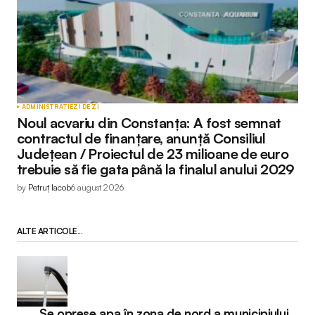
ADMINISTRAȚIE
ZI DE ZI
Noul acvariu din Constanța: A fost semnat
contractul de finanțare, anunță Consiliul
Județean / Proiectul de 23 milioane de euro
trebuie să fie gata până la finalul anului 2029
by
Petruț Iacob
6 august 2026
ALTE ARTICOLE...
Se opreșe apa în zona de nord a municipiului