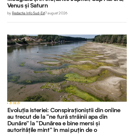
Venus și Saturn
by
Redactia Info Sud-Est
7 august 2026
Submit Comment
ZI DE ZI
Evoluția isteriei: Conspiraționiștii din online
au trecut de la “ne fură străinii apa din
Dunăre” la “Dunărea e bine mersi și
autoritățile mint” în mai puțin de o