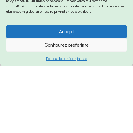
navigare sau ID-uri unice pe acest site. Dezactivarea sau retragerea
consimțământului poate afecta negativ anumite caracteristici și funcții ale site-
ului precum și deciziile noastre privind articolele viitoare.
Accept
Configurez preferințe
Politică de confidențialitate
© 2024 Info-Sud-Est. All Rights Reserved.