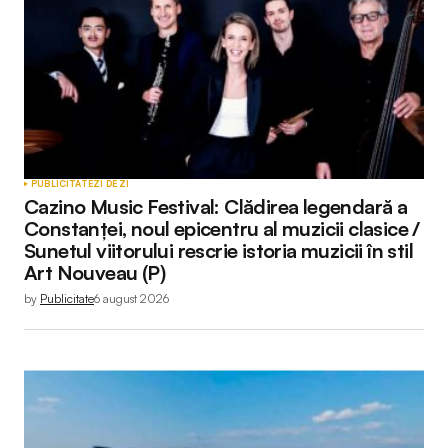
PUBLICITATE
ZI DE ZI
Cazino Music Festival: Clădirea legendară a
Constanței, noul epicentru al muzicii clasice /
Sunetul viitorului rescrie istoria muzicii în stil
Art Nouveau (P)
by
Publicitate
6 august 2026