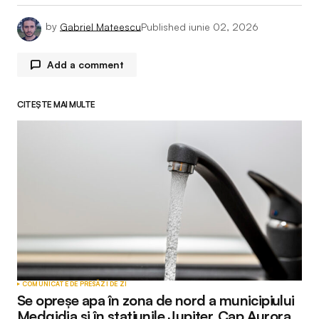
by
Gabriel Mateescu
Published
iunie 02, 2026
Add a comment
CITEȘTE MAI MULTE
Adresa ta de email nu va fi publicată.
Câmpurile
obligatorii sunt marcate cu
*
Comment
*
Your Name
*
COMUNICATE DE PRESĂ
ZI DE ZI
Se opreșe apa în zona de nord a municipiului
Your E-mail
*
Medgidia și în stațiunile Jupiter, Cap Aurora,