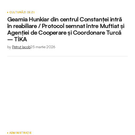
CULTURĂ
ZI DE ZI
Geamia Hunkiar din centrul Constanței intră
în reabiliare / Protocol semnat între Muftiat și
Agenției de Cooperare și Coordonare Turcă
– TİKA
by
Petruț Iacob
25 martie 2026
ADMINISTRAȚIE