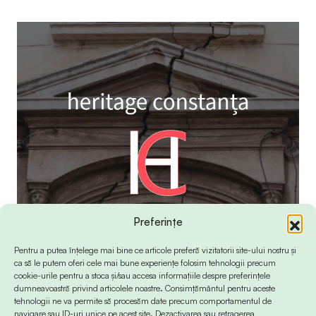
Preferințe
Pentru a putea înțelege mai bine ce articole preferă vizitatorii site-ului nostru și
ca să le putem oferi cele mai bune experiențe folosim tehnologii precum
cookie-urile pentru a stoca și/sau accesa informațiile despre preferințele
dumneavoastră privind articolele noastre. Consimțământul pentru aceste
tehnologii ne va permite să procesăm date precum comportamentul de
navigare sau ID-uri unice pe acest site. Dezactivarea sau retragerea