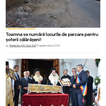
ADMINISTRAȚIE
CALARASI
Toamna se numără locurile de parcare pentru
șoferii călărășeni!
by
Redactia Info Sud-Est
23 septembrie 2014