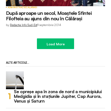
ADMINISTRAȚIE
CALARASI
După aproape un secol, Moaștele Sfintei
Filofteia au ajuns din nou în Călărași
by
Redactia Info Sud-Est
9 septembrie 2014
Load More
ALTE ARTICOLE...
Se opreșe apa în zona de nord a municipiului
Medgidia și în stațiunile Jupiter, Cap Aurora,
Venus și Saturn