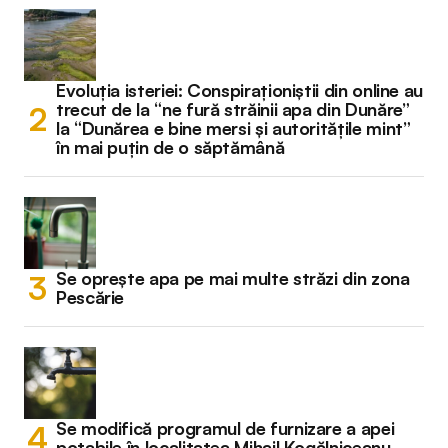
Evoluția isteriei: Conspiraționiștii din online au
trecut de la “ne fură străinii apa din Dunăre”
la “Dunărea e bine mersi și autoritățile mint”
în mai puțin de o săptămână
Se oprește apa pe mai multe străzi din zona
Pescărie
Se modifică programul de furnizare a apei
potabile în localitatea Mihail Kogălniceanu