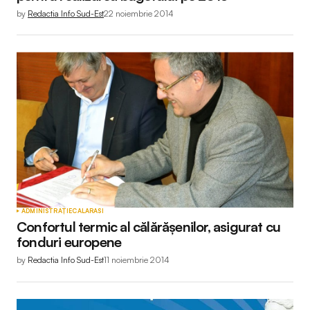
by
Redactia Info Sud-Est
22 noiembrie 2014
ADMINISTRAȚIE
CALARASI
Confortul termic al călărășenilor, asigurat cu
fonduri europene
by
Redactia Info Sud-Est
11 noiembrie 2014