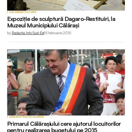
CALARASI
CULTURĂ
Expoziție de sculptură Dagaro-Restituiri, la
Muzeul Municipiului Călărași
by
Redactia Info Sud-Est
15 februarie 2015
ADMINISTRAȚIE
CALARASI
Primarul Călărașiului cere ajutorul locuitorilor
pentru realizarea bugetului pe 2015