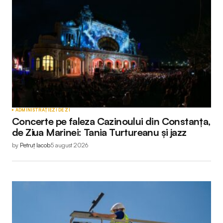
ADMINISTRAȚIE
ZI DE ZI
Concerte pe faleza Cazinoului din Constanța,
de Ziua Marinei: Tania Turtureanu și jazz
by
Petruț Iacob
5 august 2026