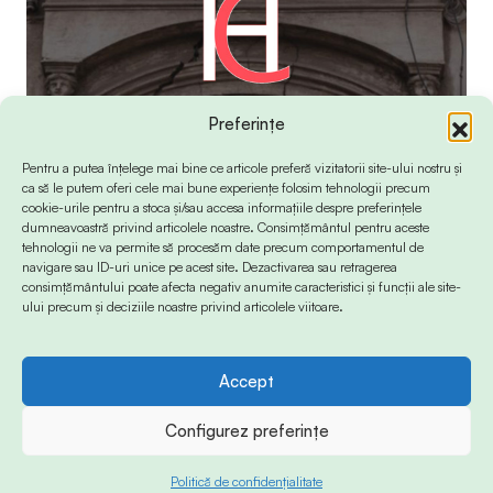
Preferințe
Pentru a putea înțelege mai bine ce articole preferă vizitatorii site-ului nostru și
ca să le putem oferi cele mai bune experiențe folosim tehnologii precum
cookie-urile pentru a stoca și/sau accesa informațiile despre preferințele
dumneavoastră privind articolele noastre. Consimțământul pentru aceste
tehnologii ne va permite să procesăm date precum comportamentul de
navigare sau ID-uri unice pe acest site. Dezactivarea sau retragerea
consimțământului poate afecta negativ anumite caracteristici și funcții ale site-
ului precum și deciziile noastre privind articolele viitoare.
Accept
© 2024 Info-Sud-Est. All Rights Reserved.
Configurez preferințe
Politică de confidențialitate