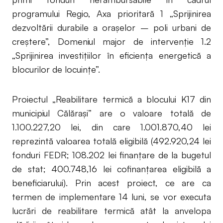
programului Regio, Axa prioritară 1 „Sprijinirea
dezvoltării durabile a oraşelor – poli urbani de
creştere”, Domeniul major de intervenţie 1.2
„Sprijinirea investiţiilor în eficienţa energetică a
blocurilor de locuinţe”.
Proiectul „Reabilitare termică a blocului K17 din
municipiul Călărași” are o valoare totală de
1.100.227,20 lei, din care 1.001.870,40 lei
reprezintă valoarea totală eligibilă (492.920,24 lei
fonduri FEDR; 108.202 lei finanţare de la bugetul
de stat; 400.748,16 lei cofinanţarea eligibilă a
beneficiarului). Prin acest proiect, ce are ca
termen de implementare 14 luni, se vor executa
lucrări de reabilitare termică atât la anvelopa