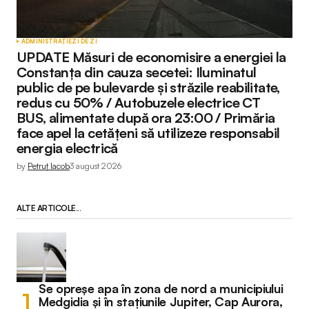
ADMINISTRAȚIE
ZI DE ZI
UPDATE Măsuri de economisire a energiei la
Constanța din cauza secetei: Iluminatul
public de pe bulevarde și străzile reabilitate,
redus cu 50% / Autobuzele electrice CT
BUS, alimentate după ora 23:00 / Primăria
face apel la cetățeni să utilizeze responsabil
energia electrică
by
Petruț Iacob
3 august 2026
ALTE ARTICOLE...
Se opreșe apa în zona de nord a municipiului
Medgidia și în stațiunile Jupiter, Cap Aurora,