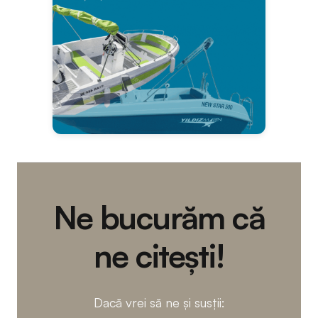
Ne bucurăm că
ne citești!
Dacă vrei să ne și susții: