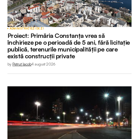
ADMINISTRAȚIE
ZI DE ZI
Proiect: Primăria Constanța vrea să
închirieze pe o perioadă de 5 ani, fără licitație
publică, terenurile municipalității pe care
există construcții private
by
Petruț Iacob
4 august 2026