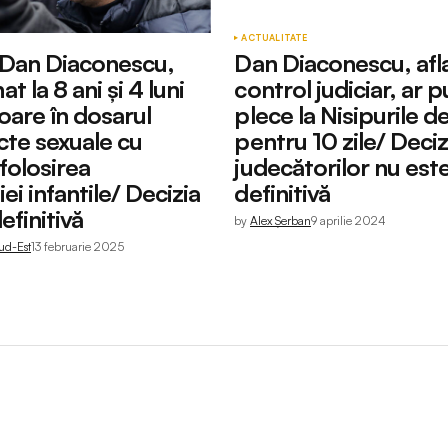
ACTUALITATE
Dan Diaconescu,
Dan Diaconescu, afl
 la 8 ani și 4 luni
control judiciar, ar 
oare în dosarul
plece la Nisipurile d
cte sexuale cu
pentru 10 zile/ Deciz
 folosirea
judecătorilor nu est
iei infantile/ Decizia
definitivă
efinitivă
by
Alex Șerban
9 aprilie 2024
ud-Est
13 februarie 2025