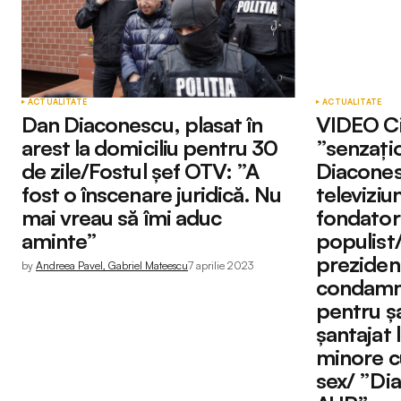
ACTUALITATE
ACTUALITATE
Dan Diaconescu, plasat în
VIDEO Ci
arest la domiciliu pentru 30
”senzați
de zile/Fostul șef OTV: ”A
Diaconesc
fost o înscenare juridică. Nu
televiziu
mai vreau să îmi aduc
fondator 
aminte”
populist/
prezidenț
by
Andreea Pavel, Gabriel Mateescu
7 aprilie 2023
condamna
pentru șa
șantajat 
minore cu
sex/ ”Di