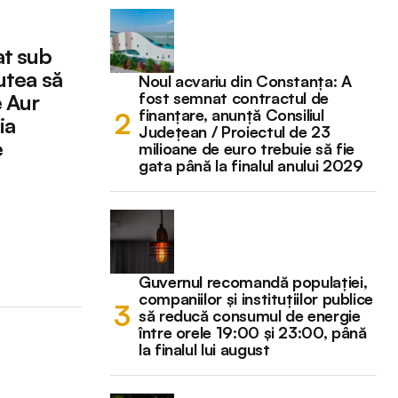
at sub
putea să
Noul acvariu din Constanța: A
fost semnat contractul de
e Aur
finanțare, anunță Consiliul
ia
Județean / Proiectul de 23
e
milioane de euro trebuie să fie
gata până la finalul anului 2029
Guvernul recomandă populației,
companiilor și instituțiilor publice
să reducă consumul de energie
între orele 19:00 și 23:00, până
la finalul lui august