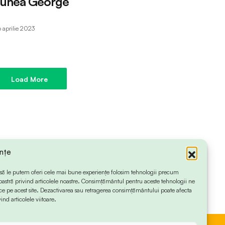
punea George
6 aprilie 2023
Load More
ințe
 ca să le putem oferi cele mai bune experiențe folosim tehnologii precum
oastră privind articolele noastre. Consimțământul pentru aceste tehnologii ne
 pe acest site. Dezactivarea sau retragerea consimțământului poate afecta
ind articolele viitoare.