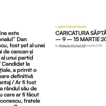
CARICATURA SĂPTĂMÂNII
ne este
CARICATURA SĂPT
onalul” Dan
– 9 – 15 MARTIE 2
u, fost șef al unei
by
Redactia Info Sud-Est
9 martie 2015
ni de cancan și
al unui partid
 Candidat la
iale, a primit o
re definitivă
ntaj / Ar fi fost
la rândul său de
 care ar fi făcut
aconescu, fratele