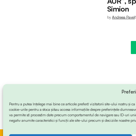
AUR”, s
Simion
by
Andreea Pavel
Prefer
Pentru a putea înțelege mai bine ce articole preferă vizitatorii site-ului nostru și
cookie-urile pentru a stoca și/sau accesa informațiile despre preferințele dumneav
va permite să procesăm date precum comportamentul de navigare sau ID-uri unice
negativ anumite caracteristici și funcții ale site-ului precum și deciziile noastre priv