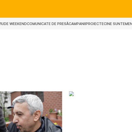
IU
DE WEEKEND
COMUNICATE DE PRESĂ
CAMPANII
PROIECTE
CINE SUNTEM
E