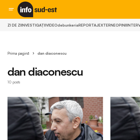
ZI DE ZI
INVESTIGAȚII
VIDEO
debunkeria
REPORTAJ
EXTERNE
OPINII
INTERV
Prima pagină
dan diaconescu
dan diaconescu
10 posts