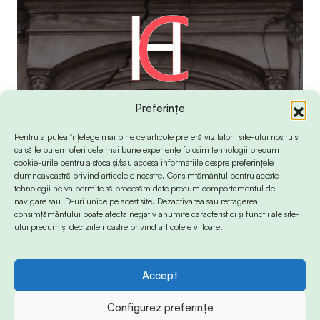
Preferințe
Pentru a putea înțelege mai bine ce articole preferă vizitatorii site-ului nostru și
ca să le putem oferi cele mai bune experiențe folosim tehnologii precum
cookie-urile pentru a stoca și/sau accesa informațiile despre preferințele
dumneavoastră privind articolele noastre. Consimțământul pentru aceste
tehnologii ne va permite să procesăm date precum comportamentul de
navigare sau ID-uri unice pe acest site. Dezactivarea sau retragerea
consimțământului poate afecta negativ anumite caracteristici și funcții ale site-
ului precum și deciziile noastre privind articolele viitoare.
Accept
© 2024 Info-Sud-Est. All Rights Reserved.
Configurez preferințe