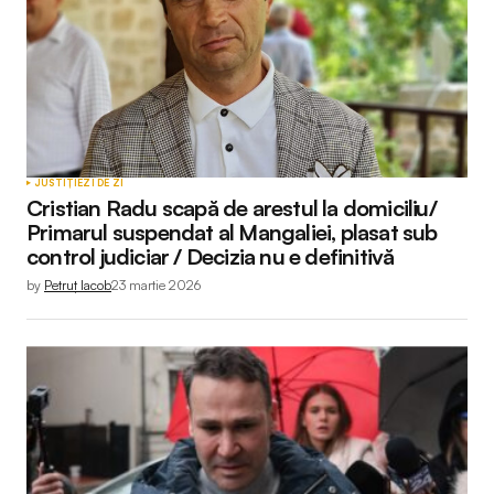
JUSTIȚIE
ZI DE ZI
Cristian Radu scapă de arestul la domiciliu/
Primarul suspendat al Mangaliei, plasat sub
control judiciar / Decizia nu e definitivă
by
Petruț Iacob
23 martie 2026