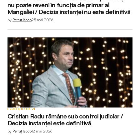
nu poate reveni în funcția de primar al
Mangaliei / Decizia instanței nu este definitivă
by
Petruț Iacob
25 mai 2026
JUSTIȚIE
ZI DE ZI
Cristian Radu rămâne sub control judiciar /
Decizia instanței este definitivă
by
Petruț Iacob
12 mai 2026