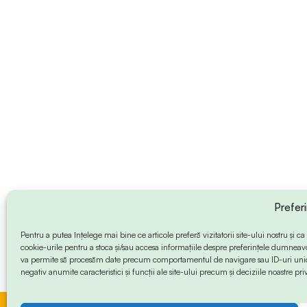
Prefer
Pentru a putea înțelege mai bine ce articole preferă vizitatorii site-ului nostru și
cookie-urile pentru a stoca și/sau accesa informațiile despre preferințele dumneav
va permite să procesăm date precum comportamentul de navigare sau ID-uri unice
negativ anumite caracteristici și funcții ale site-ului precum și deciziile noastre priv