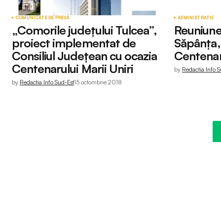
COMUNICATE DE PRESĂ
ADMINISTRAȚIE
„Comorile județului Tulcea”,
Reuniunea
proiect implementat de
Săpânța,
Consiliul Județean cu ocazia
Centenaru
Centenarului Marii Uniri
by
Redactia Info S
by
Redactia Info Sud-Est
15 octombrie 2018