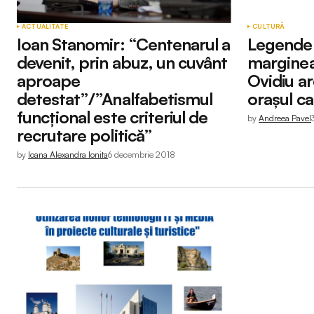
ACTUALITATE
CULTURĂ
Ioan Stanomir: “Centenarul a
Legende ș
devenit, prin abuz, un cuvânt
marginea 
aproape
Ovidiu ar
detestat”/”Analfabetismul
orașul ca
funcțional este criteriul de
by
Andreea Pavel
recrutare politică”
by
Ioana Alexandra Ionita
6 decembrie 2018