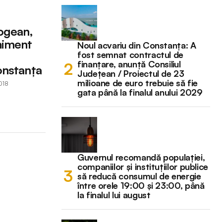
ogean,
niment
Noul acvariu din Constanța: A
fost semnat contractul de
finanțare, anunță Consiliul
onstanța
Județean / Proiectul de 23
milioane de euro trebuie să fie
018
gata până la finalul anului 2029
Guvernul recomandă populației,
companiilor și instituțiilor publice
să reducă consumul de energie
între orele 19:00 și 23:00, până
la finalul lui august