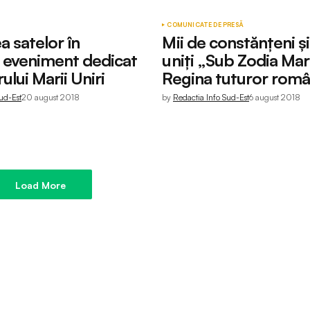
COMUNICATE DE PRESĂ
 satelor în
Mii de constănţeni şi 
 eveniment dedicat
uniţi „Sub Zodia Mari
lui Marii Uniri
Regina tuturor româ
ud-Est
20 august 2018
by
Redactia Info Sud-Est
6 august 2018
Load More