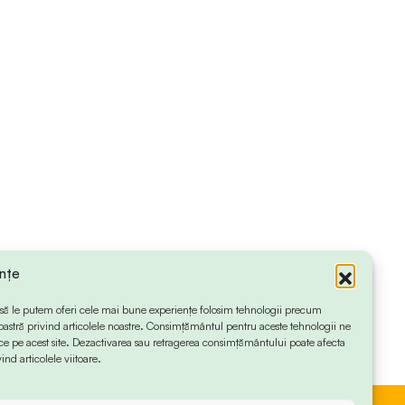
ințe
 ca să le putem oferi cele mai bune experiențe folosim tehnologii precum
oastră privind articolele noastre. Consimțământul pentru aceste tehnologii ne
 pe acest site. Dezactivarea sau retragerea consimțământului poate afecta
ind articolele viitoare.