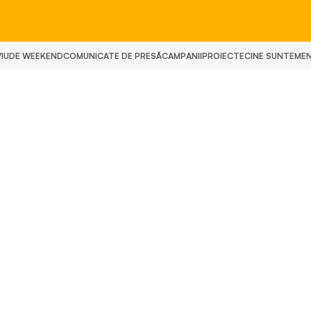
IU
DE WEEKEND
COMUNICATE DE PRESĂ
CAMPANII
PROIECTE
CINE SUNTEM
E