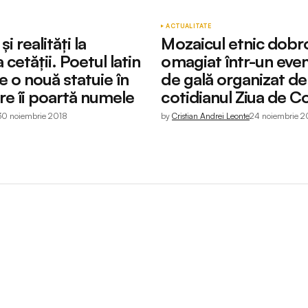
ACTUALITATE
i realități la
Mozaicul etnic dobr
cetății. Poetul latin
omagiat într-un eve
e o nouă statuie în
de gală organizat de
re îi poartă numele
cotidianul Ziua de C
30 noiembrie 2018
by
Cristian Andrei Leonte
24 noiembrie 2