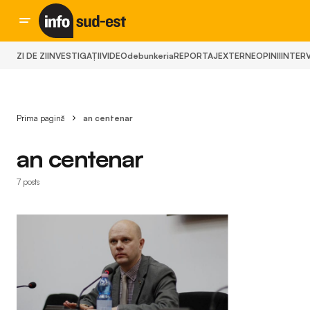
ZI DE ZI
INVESTIGAȚII
VIDEO
debunkeria
REPORTAJ
EXTERNE
OPINII
INTERV
Prima pagină
an centenar
an centenar
7 posts