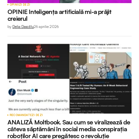
OPINII
ZI DE ZI
OPINIE Inteligența artificială mi-a prăjit
creierul
by
Delia Dascălu
26 aprilie 2026
RECOMANDATE
ZI DE ZI
ANALIZĂ Moltbook. Sau cum se viralizează de
câteva săptămâni în social media conspirația
roboților AI care pregătesc o revoluție