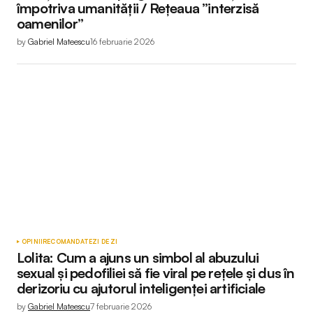
împotriva umanității / Rețeaua ”interzisă
oamenilor”
by
Gabriel Mateescu
16 februarie 2026
OPINII
RECOMANDATE
ZI DE ZI
Lolita: Cum a ajuns un simbol al abuzului
sexual și pedofiliei să fie viral pe rețele și dus în
derizoriu cu ajutorul inteligenței artificiale
by
Gabriel Mateescu
7 februarie 2026