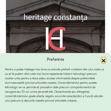
Preferințe
Pentru a putea înțelege mai bine ce articole preferă vizitatorii site-ului nostru și
ca să le putem oferi cele mai bune experiențe folosim tehnologii precum
cookie-urile pentru a stoca și/sau accesa informațiile despre preferințele
dumneavoastră privind articolele noastre. Consimțământul pentru aceste
tehnologii ne va permite să procesăm date precum comportamentul de
navigare sau ID-uri unice pe acest site. Dezactivarea sau retragerea
consimțământului poate afecta negativ anumite caracteristici și funcții ale site-
ului precum și deciziile noastre privind articolele viitoare.