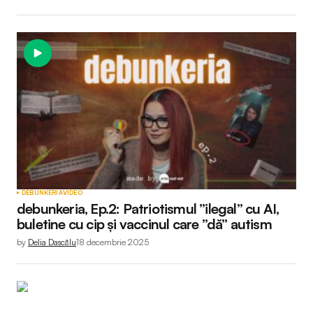
DEBUNKERIA
VIDEO
debunkeria, Ep.2: Patriotismul ”ilegal” cu AI,
buletine cu cip și vaccinul care ”dă” autism
by
Delia Dascălu
18 decembrie 2025