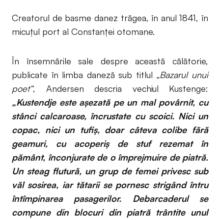
Creatorul de basme danez trăgea, în anul 1841, în
micuțul port al Constanței otomane.
În însemnările sale despre această călătorie,
publicate în limba daneză sub titlul
„Bazarul unui
poet“
, Andersen descria vechiul Kustenge:
„Kustendje este aşezată pe un mal povârnit, cu
stânci calcaroase, încrustate cu scoici. Nici un
copac, nici un tufiş, doar câteva colibe fără
geamuri, cu acoperiș de stuf rezemat în
pământ, înconjurate de o împrejmuire de piatră.
Un steag flutură, un grup de femei privesc sub
văl sosirea, iar tătarii se pornesc strigând întru
întîmpinarea pasagerilor. Debarcaderul se
compune din blocuri din piatră trântite unul