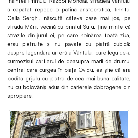
înaintea Primului Război Mondial, stradela Vântului
a căpătat repede o patină aristocratică, tihnită.
Cella Serghi, născută câteva case mai jos, pe
strada Mării, vecină cu prinţul Suţu, ţine minte că
străzile din jurul ei, pe care hoinărea toată ziua,
erau pietruite şi nu pavate cu piatră cubică:
despre legendara arteră a Vântului, care lega de-a
curmezişul cartierul de deasupra mării de drumul
central care curgea în piaţa Ovidiu, ea ştie că era
podită grijuliu cu piatră de cea mai bună calitate,
nu cu bolovăniş adus din carierele dobrogene din
apropiere.