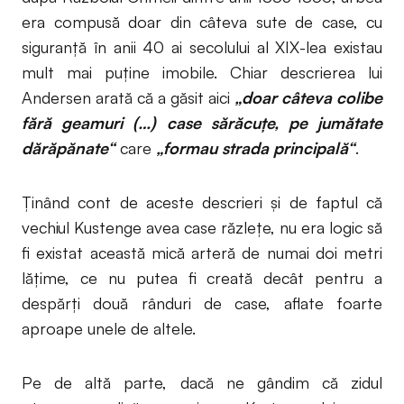
era compusă doar din câteva sute de case, cu
siguranță în anii 40 ai secolului al XIX-lea existau
mult mai puține imobile. Chiar descrierea lui
Andersen arată că a găsit aici
„doar câteva colibe
fără geamuri (…) case sărăcuțe, pe jumătate
dărăpănate“
care
„formau strada principală“
.
Ținând cont de aceste descrieri și de faptul că
vechiul Kustenge avea case răzlețe, nu era logic să
fi existat această mică arteră de numai doi metri
lățime, ce nu putea fi creată decât pentru a
despărți două rânduri de case, aflate foarte
aproape unele de altele.
Pe de altă parte, dacă ne gândim că zidul