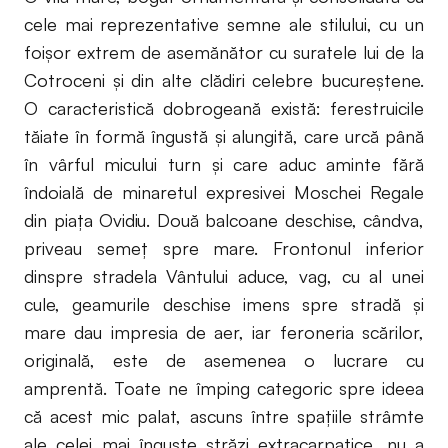
cele mai reprezentative semne ale stilului, cu un
foişor extrem de asemănător cu suratele lui de la
Cotroceni şi din alte clădiri celebre bucureştene.
O caracteristică dobrogeană există: ferestruicile
tăiate în formă îngustă şi alungită, care urcă până
în vârful micului turn şi care aduc aminte fără
îndoială de minaretul expresivei Moschei Regale
din piaţa Ovidiu. Două balcoane deschise, cândva,
priveau semeţ spre mare. Frontonul inferior
dinspre stradela Vântului aduce, vag, cu al unei
cule, geamurile deschise imens spre stradă şi
mare dau impresia de aer, iar feroneria scărilor,
originală, este de asemenea o lucrare cu
amprentă. Toate ne împing categoric spre ideea
că acest mic palat, ascuns între spaţiile strâmte
ale celei mai înguste străzi extracarpatice, nu a