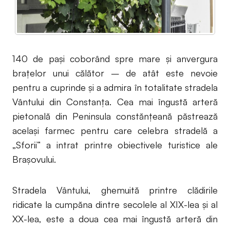
140 de pași coborând spre mare și anvergura
brațelor unui călător – de atât este nevoie
pentru a cuprinde și a admira în totalitate stradela
Vântului din Constanța. Cea mai îngustă arteră
pietonală din Peninsula constănțeană păstrează
același farmec pentru care celebra stradelă a
„Sforii“ a intrat printre obiectivele turistice ale
Brașovului.
Stradela Vântului, ghemuită printre clădirile
ridicate la cumpăna dintre secolele al XIX-lea și al
XX-lea, este a doua cea mai îngustă arteră din