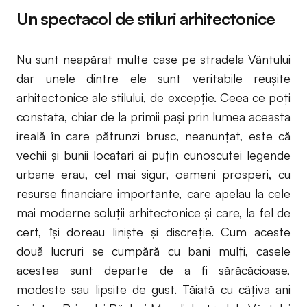
Un spectacol de stiluri arhitectonice
Nu sunt neapărat multe case pe stradela Vântului
dar unele dintre ele sunt veritabile reuşite
arhitectonice ale stilului, de excepţie. Ceea ce poţi
constata, chiar de la primii paşi prin lumea aceasta
ireală în care pătrunzi brusc, neanunţat, este că
vechii şi bunii locatari ai puţin cunoscutei legende
urbane erau, cel mai sigur, oameni prosperi, cu
resurse financiare importante, care apelau la cele
mai moderne soluţii arhitectonice şi care, la fel de
cert, îşi doreau linişte şi discreţie. Cum aceste
două lucruri se cumpără cu bani mulţi, casele
acestea sunt departe de a fi sărăcăcioase,
modeste sau lipsite de gust. Tăiată cu câţiva ani