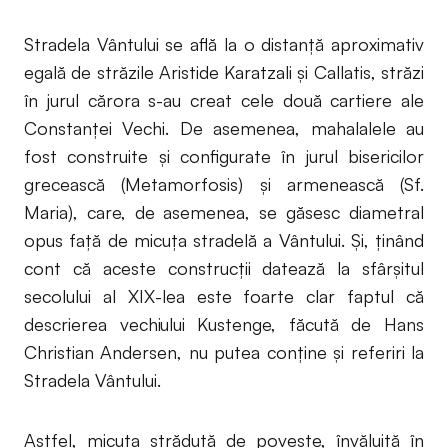
Stradela Vântului se află la o distanță aproximativ
egală de străzile Aristide Karatzali și Callatis, străzi
în jurul cărora s-au creat cele două cartiere ale
Constanței Vechi. De asemenea, mahalalele au
fost construite și configurate în jurul bisericilor
grecească (Metamorfosis) și armenească (Sf.
Maria), care, de asemenea, se găsesc diametral
opus față de micuța stradelă a Vântului. Și, ținând
cont că aceste construcții datează la sfârșitul
secolului al XIX-lea este foarte clar faptul că
descrierea vechiului Kustenge, făcută de Hans
Christian Andersen, nu putea conține și referiri la
Stradela Vântului.
Astfel, micuța străduță de poveste, învăluită în