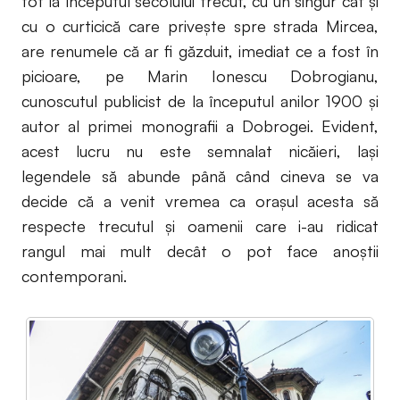
tot la începutul secolului trecut, cu un singur cat şi
cu o curticică care priveşte spre strada Mircea,
are renumele că ar fi găzduit, imediat ce a fost în
picioare, pe Marin Ionescu Dobrogianu,
cunoscutul publicist de la începutul anilor 1900 şi
autor al primei monografii a Dobrogei. Evident,
acest lucru nu este semnalat nicăieri, laşi
legendele să abunde până când cineva se va
decide că a venit vremea ca oraşul acesta să
respecte trecutul şi oamenii care i-au ridicat
rangul mai mult decât o pot face anoştii
contemporani.