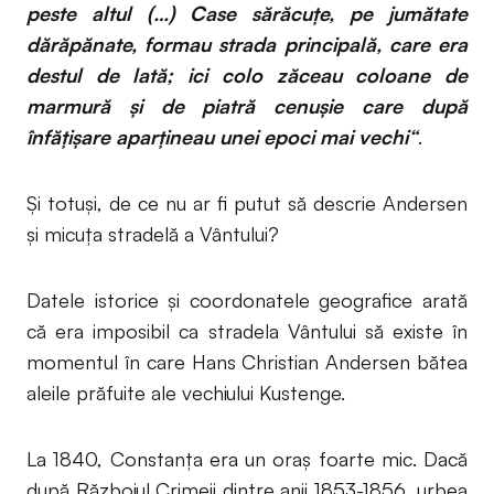
peste altul (…) Case sărăcuţe, pe jumătate
dărăpănate, formau strada principală, care era
destul de lată; ici colo zăceau coloane de
marmură și de piatră cenușie care după
înfăţişare aparţineau unei epoci mai vechi“
.
Și totuși, de ce nu ar fi putut să descrie Andersen
și micuța stradelă a Vântului?
Datele istorice și coordonatele geografice arată
că era imposibil ca stradela Vântului să existe în
momentul în care Hans Christian Andersen bătea
aleile prăfuite ale vechiului Kustenge.
La 1840, Constanța era un oraș foarte mic. Dacă
după Războiul Crimeii dintre anii 1853-1856, urbea