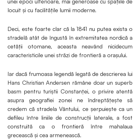
unei epoci ulterioare, mai generoase cu spaţiile de
locuit şi cu facilităţile lumii moderne.
Deci, este foarte clar că la 1841 nu putea exista o
stradelă atât de îngustă în extremitatea nordică a
cetății otomane, aceasta neavând nicidecum
caracteristicile unei străzi de frontieră a orașului.
Iar dacă frumoasa legendă legată de descrierea lui
Hans Christian Andersen rămâne doar un superb
basm pentru turiștii Constanței, o privire atentă
asupra geografiei zonei ne îndreptățește să
credem că stradela Vântului, ce șerpuiește ca un
defileu între liniile de construcții laterale, a fost
construită ca o frontieră între mahalaua
grecească și cea armenească.