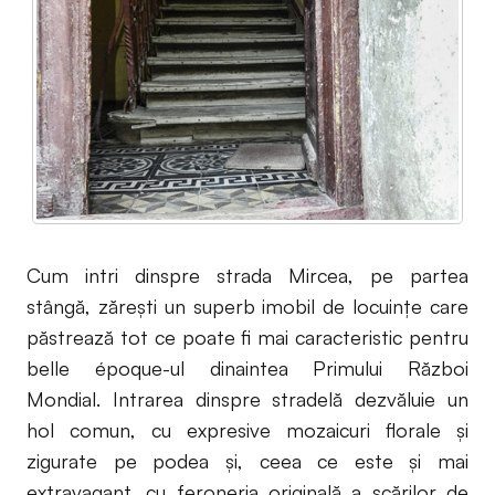
Cum intri dinspre strada Mircea, pe partea
stângă, zărești un superb imobil de locuinţe care
păstrează tot ce poate fi mai caracteristic pentru
belle époque-ul dinaintea Primului Război
Mondial. Intrarea dinspre stradelă dezvăluie un
hol comun, cu expresive mozaicuri florale şi
zigurate pe podea şi, ceea ce este şi mai
extravagant, cu feroneria originală a scărilor de