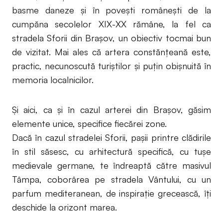
basme daneze și în povești românești de la
cumpăna secolelor XIX-XX rămâne, la fel ca
stradela Sforii din Brașov, un obiectiv tocmai bun
de vizitat. Mai ales că artera constănţeană este,
practic, necunoscută turiştilor şi puţin obişnuită în
memoria localnicilor.
Și aici, ca și în cazul arterei din Brașov, găsim
elemente unice, specifice fiecărei zone.
Dacă în cazul stradelei Sforii, pașii printre clădirile
în stil săsesc, cu arhitectură specifică, cu tușe
medievale germane, te îndreaptă către masivul
Tâmpa, coborârea pe stradela Vântului, cu un
parfum mediteranean, de inspirație grecească, îți
deschide la orizont marea.