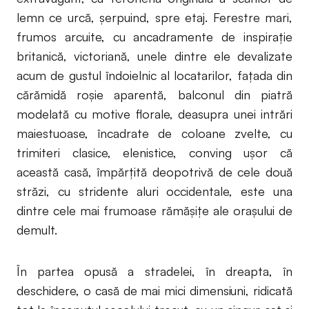
lemn ce urcă, şerpuind, spre etaj. Ferestre mari,
frumos arcuite, cu ancadramente de inspiraţie
britanică, victoriană, unele dintre ele devalizate
acum de gustul îndoielnic al locatarilor, faţada din
cărămidă roşie aparentă, balconul din piatră
modelată cu motive florale, deasupra unei intrări
maiestuoase, încadrate de coloane zvelte, cu
trimiteri clasice, elenistice, conving uşor că
această casă, împărţită deopotrivă de cele două
străzi, cu stridente aluri occidentale, este una
dintre cele mai frumoase rămăşiţe ale oraşului de
demult.
În partea opusă a stradelei, în dreapta, în
deschidere, o casă de mai mici dimensiuni, ridicată