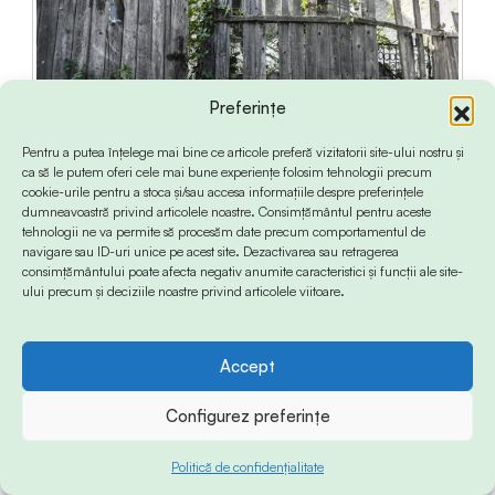
Preferințe
Pentru a putea înțelege mai bine ce articole preferă vizitatorii site-ului nostru și
ca să le putem oferi cele mai bune experiențe folosim tehnologii precum
cookie-urile pentru a stoca și/sau accesa informațiile despre preferințele
dumneavoastră privind articolele noastre. Consimțământul pentru aceste
Imediat lângă, un alt splendid specimen
tehnologii ne va permite să procesăm date precum comportamentul de
arhitectonic, de data aceasta de cea mai bună
navigare sau ID-uri unice pe acest site. Dezactivarea sau retragerea
consimțământului poate afecta negativ anumite caracteristici și funcții ale site-
factură cubistă, a anilor 1930: un imobil cu un
ului precum și deciziile noastre privind articolele viitoare.
singur etaj, lung şi cu deschidere totală spre
stradă, cu o curte care în mod sigur, cândva,
Accept
reprezenta o frumoasă parcelă de gazon şi flori.
Construcţia este simetrică, balcoanele, deschise
Configurez preferințe
mai demult, întrerupând liniile drepte şi sigure.
Astăzi totul este o biată ruină, neglijată şi
Politică de confidențialitate