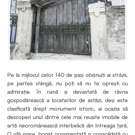
Pe la mijlocul celor 140 de paşi obişnuiţi ai străzii,
pe partea stângă, nu poţi să nu te opreşti cu
admiraţie. În ruină şi devastată de râvna
gospodărească a locatarilor de astăzi, deşi este
clasificată drept monument istoric, ai ocazia să
descoperi unul dintre cele mai reuşite imobile de
artă neoromânească interbelică din întreaga ţară.
O vilă mare, bogat ornamentată şi consolidată cu