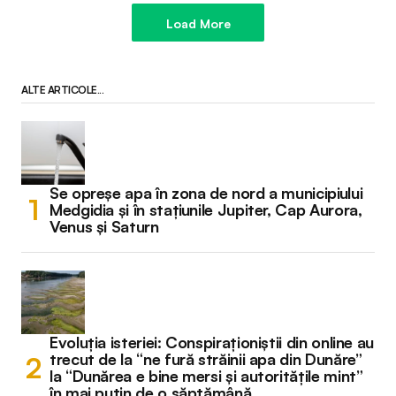
Load More
ALTE ARTICOLE...
Se opreșe apa în zona de nord a municipiului
Medgidia și în stațiunile Jupiter, Cap Aurora,
Venus și Saturn
Evoluția isteriei: Conspiraționiștii din online au
trecut de la “ne fură străinii apa din Dunăre”
la “Dunărea e bine mersi și autoritățile mint”
în mai puțin de o săptămână