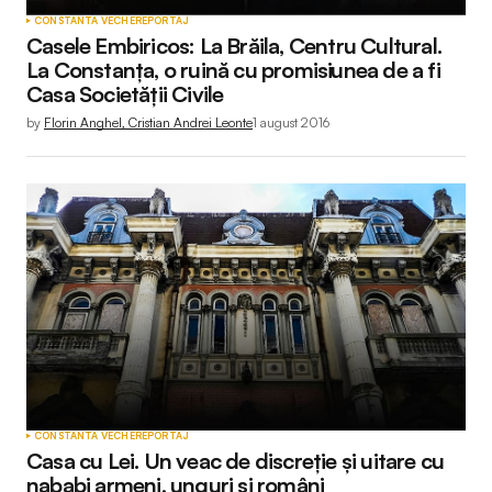
CONSTANTA VECHE
REPORTAJ
Casele Embiricos: La Brăila, Centru Cultural.
La Constanța, o ruină cu promisiunea de a fi
Casa Societății Civile
by
Florin Anghel, Cristian Andrei Leonte
1 august 2016
CONSTANTA VECHE
REPORTAJ
Casa cu Lei. Un veac de discreție și uitare cu
nababi armeni, unguri și români