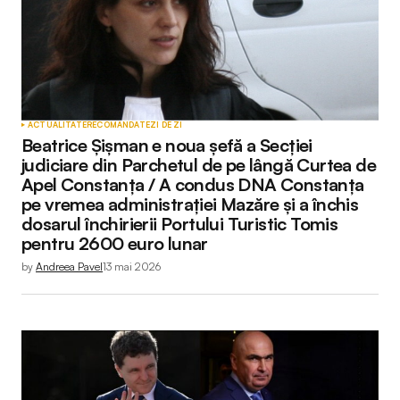
ACTUALITATE
RECOMANDATE
ZI DE ZI
Beatrice Șișman e noua șefă a Secției
judiciare din Parchetul de pe lângă Curtea de
Apel Constanța / A condus DNA Constanța
pe vremea administrației Mazăre și a închis
dosarul închirierii Portului Turistic Tomis
pentru 2600 euro lunar
by
Andreea Pavel
13 mai 2026