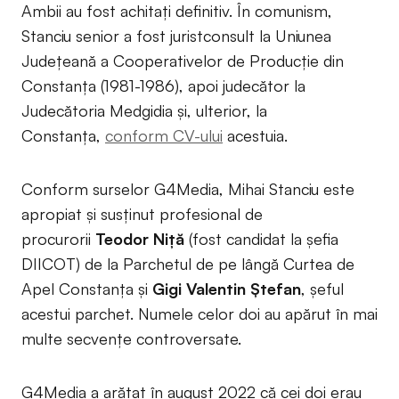
Ambii au fost achitați definitiv. În comunism,
Stanciu senior a fost juristconsult la Uniunea
Judeţeană a Cooperativelor de Producţie din
Constanţa (1981-1986), apoi judecător la
Judecătoria Medgidia și, ulterior, la
Constanța,
conform CV-ului
acestuia.
Conform surselor G4Media, Mihai Stanciu este
apropiat și susținut profesional de
procurorii
Teodor Niță
(fost candidat la șefia
DIICOT) de la Parchetul de pe lângă Curtea de
Apel Constanța și
Gigi Valentin Ștefan
, șeful
acestui parchet. Numele celor doi au apărut în mai
multe secvențe controversate.
G4Media a arătat în august 2022 că cei doi erau