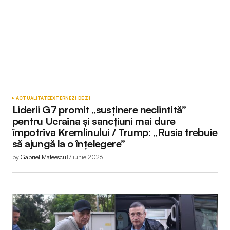
ACTUALITATE
EXTERNE
ZI DE ZI
Liderii G7 promit „susținere neclintită”
pentru Ucraina și sancțiuni mai dure
împotriva Kremlinului / Trump: „Rusia trebuie
să ajungă la o înțelegere”
by
Gabriel Mateescu
17 iunie 2026