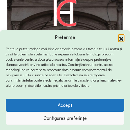
Preferințe
Pentru a putea înțelege mai bine ce articole preferă vizitatorii site-ului nostru și
ca să le putem oferi cele mai bune experiențe folosim tehnologii precum
cookie-urile pentru a stoca și/sau accesa informațiile despre preferințele
dumneavoastră privind articolele noastre. Consimțământul pentru aceste
tehnologii ne va permite să procesăm date precum comportamentul de
navigare sau ID-uri unice pe acest site. Dezactivarea sau retragerea
consimțământului poate afecta negativ anumite caracteristici și funcții ale site-
ului precum și deciziile noastre privind articolele viitoare.
Accept
© 2024 Info-Sud-Est. All Rights Reserved.
Configurez preferințe