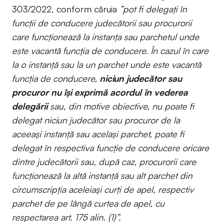
303/2022, conform căruia
”pot fi delegaţi în
funcţii de conducere judecătorii sau procurorii
care funcţionează la instanţa sau parchetul unde
este vacantă funcţia de conducere. În cazul în care
la o instanţă sau la un parchet unde este vacantă
funcţia de conducere,
niciun judecător sau
procuror nu îşi exprimă acordul în vederea
delegării
sau, din motive obiective, nu poate fi
delegat niciun judecător sau procuror de la
aceeaşi instanţă sau acelaşi parchet, poate fi
delegat în respectiva funcţie de conducere oricare
dintre judecătorii sau, după caz, procurorii care
funcţionează la altă instanţă sau alt parchet din
circumscripţia aceleiaşi curţi de apel, respectiv
parchet de pe lângă curtea de apel, cu
respectarea art. 175 alin. (1)”.