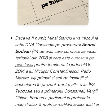
Dacă va fi numit, Mihai Stanciu îl va înlocui la
șefia DNA Constanța pe procurorul
Andrei
Bodean
(44 de ani), care conduce serviciul
teritorial din 2018 și care este
cunoscut pe
plan local
pentru trimiterea în judecată în
2014 a lui Nicușor Constantinescu, Radu
Mazăre, alți primari și șefi de instituții și
anchetarea în prezent, printre alții, a lui ÎPS
Teodosie sau a primarului Constanței, Vergil
Chițac. Bodean a participat la protestele
magistraților împotriva mutilării legilor justiției