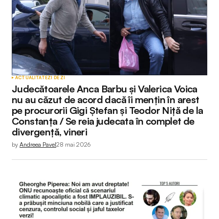
ACTUALITATE
ZI DE ZI
Judecătoarele Anca Barbu și Valerica Voica
nu au căzut de acord dacă îi mențin în arest
pe procurorii Gigi Ștefan și Teodor Niță de la
Constanța / Se reia judecata în complet de
divergență, vineri
by
Andreea Pavel
28 mai 2026