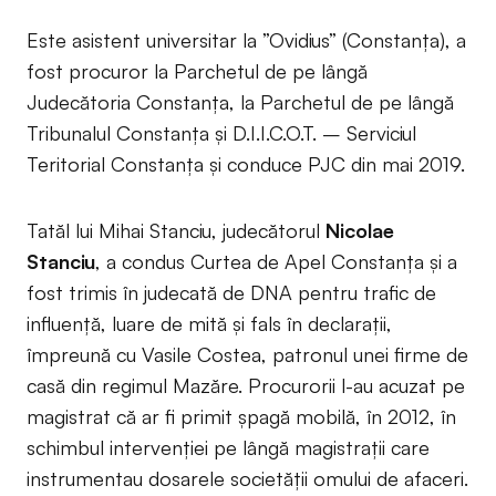
Este asistent universitar la ”Ovidius” (Constanța), a
fost procuror la Parchetul de pe lângă
Judecătoria Constanța, la Parchetul de pe lângă
Tribunalul Constanța și D.I.I.C.O.T. – Serviciul
Teritorial Constanța și conduce PJC din mai 2019.
Tatăl lui Mihai Stanciu, judecătorul
Nicolae
Stanciu
, a condus Curtea de Apel Constanța și a
fost trimis în judecată de DNA pentru trafic de
influenţă, luare de mită şi fals în declaraţii,
împreună cu Vasile Costea, patronul unei firme de
casă din regimul Mazăre. Procurorii l-au acuzat pe
magistrat că ar fi primit șpagă mobilă, în 2012, în
schimbul intervenției pe lângă magistrații care
instrumentau dosarele societății omului de afaceri.