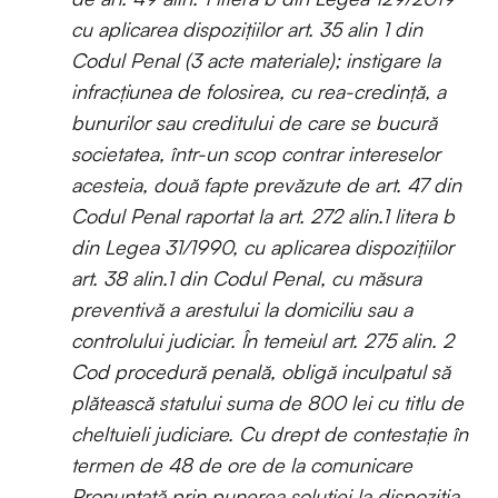
cu aplicarea dispozițiilor art. 35 alin 1 din
Codul Penal (3 acte materiale); instigare la
infracțiunea de folosirea, cu rea-credinţă, a
bunurilor sau creditului de care se bucură
societatea, într-un scop contrar intereselor
acesteia, două fapte prevăzute de art. 47 din
Codul Penal raportat la art. 272 alin.1 litera b
din Legea 31/1990, cu aplicarea dispozițiilor
art. 38 alin.1 din Codul Penal, cu măsura
preventivă a arestului la domiciliu sau a
controlului judiciar. În temeiul art. 275 alin. 2
Cod procedură penală, obligă inculpatul să
plătească statului suma de 800 lei cu titlu de
cheltuieli judiciare. Cu drept de contestaţie în
termen de 48 de ore de la comunicare
Pronunţată prin punerea soluţiei la dispoziţia