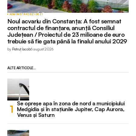
ADMINISTRAȚIE
ZI DE ZI
Noul acvariu din Constanța: A fost semnat
contractul de finanțare, anunță Consiliul
Județean / Proiectul de 23 milioane de euro
trebuie să fie gata până la finalul anului 2029
by
Petruț Iacob
6 august 2026
ALTE ARTICOLE...
Se opreșe apa în zona de nord a municipiului
Medgidia și în stațiunile Jupiter, Cap Aurora,
Venus și Saturn