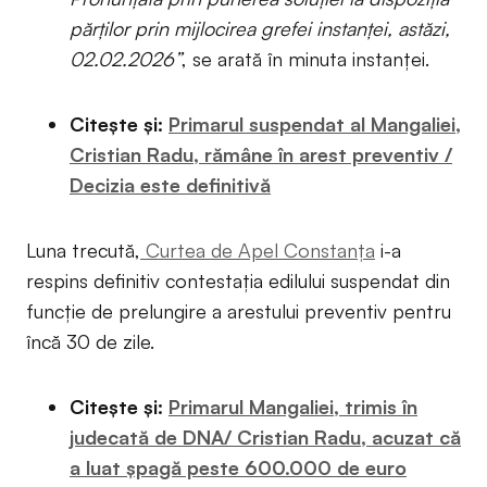
părţilor prin mijlocirea grefei instanţei, astăzi,
02.02.2026”
, se arată în minuta instanței.
Citește și:
Primarul suspendat al Mangaliei,
Cristian Radu, rămâne în arest preventiv /
Decizia este definitivă
Luna trecută,
Curtea de Apel Constanța
i-a
respins definitiv contestația edilului suspendat din
funcție de prelungire a arestului preventiv pentru
încă 30 de zile.
Citește și:
Primarul Mangaliei, trimis în
judecată de DNA/ Cristian Radu, acuzat că
a luat șpagă peste 600.000 de euro