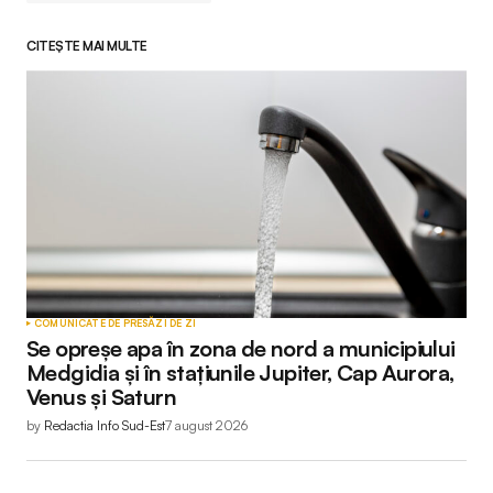
CITEȘTE MAI MULTE
Adresa ta de email nu va fi publicată.
Câmpurile
obligatorii sunt marcate cu
*
Comment
*
Your Name
*
COMUNICATE DE PRESĂ
ZI DE ZI
Se opreșe apa în zona de nord a municipiului
Your E-mail
*
Medgidia și în stațiunile Jupiter, Cap Aurora,
Venus și Saturn
by
Redactia Info Sud-Est
7 august 2026
Submit Comment