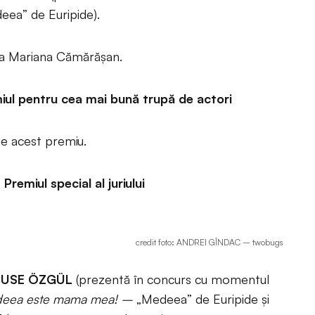
eea” de Euripide).
ea Mariana Cămărășan.
l pentru cea mai bună trupă de actori
de acest premiu.
miul special al juriului
credit foto: ANDREI GÎNDAC – twobugs
USE ÖZGÜL
(prezentă în concurs cu momentul
deea este mama mea! –
„Medeea” de Euripide și