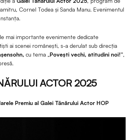
diție a
Galei Tânărului Actor 2025
, program de
Caramitru, Cornel Todea și Sanda Manu. Evenimentul
onstanța.
ele mai importante evenimente dedicate
tiști ai scenei românești, s-a derulat sub direcția
mșensohn,
cu tema „
Povești vechi, atitudini noi!”
,
presă.
ÂNĂRULUI ACTOR 2025
ele Premiu al Galei Tânărului Actor HOP