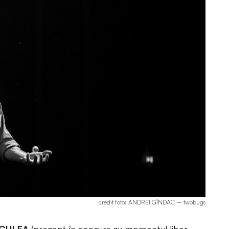
credit foto: ANDREI GÎNDAC – twobugs