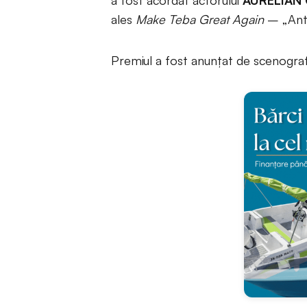
a fost acordat actorului
AURELIAN
ales
Make Teba Great Again
– „Ant
Premiul a fost anunțat de scenogra