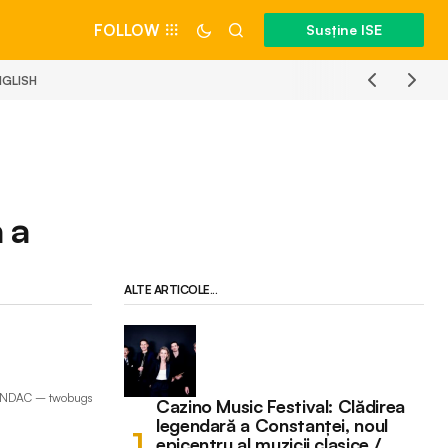
FOLLOW
Susține ISE
NGLISH
 a
ALTE ARTICOLE...
GÎNDAC – twobugs
Cazino Music Festival: Clădirea
legendară a Constanței, noul
epicentru al muzicii clasice /