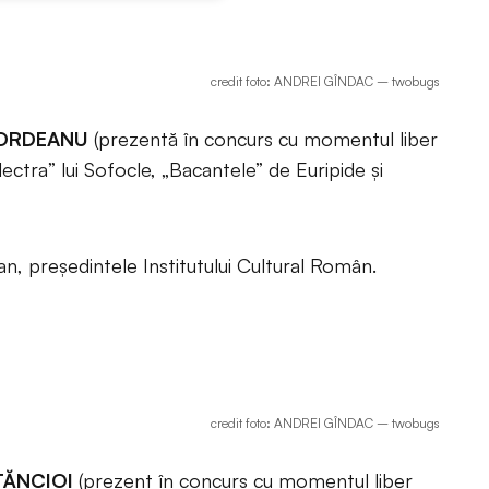
credit foto: ANDREI GÎNDAC – twobugs
BORDEANU
(prezentă în concurs cu momentul liber
lectra” lui Sofocle, „Bacantele” de Euripide și
an, președintele Institutului Cultural Român.
credit foto: ANDREI GÎNDAC – twobugs
TĂNCIOI
(prezent în concurs cu momentul liber