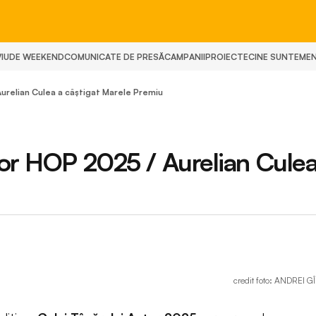
IU
DE WEEKEND
COMUNICATE DE PRESĂ
CAMPANII
PROIECTE
CINE SUNTEM
E
Aurelian Culea a câștigat Marele Premiu
tor HOP 2025 / Aurelian Culea
credit foto: ANDREI 