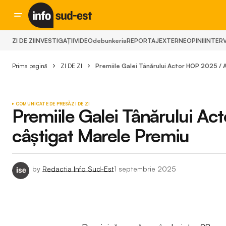
ZI DE ZI
INVESTIGAȚII
VIDEO
debunkeria
REPORTAJ
EXTERNE
OPINII
INTERV
Prima pagină
ZI DE ZI
Premiile Galei Tânărului Actor HOP 2025 / 
COMUNICATE DE PRESĂ
ZI DE ZI
Premiile Galei Tânărului Ac
câștigat Marele Premiu
by
Redactia Info Sud-Est
1 septembrie 2025