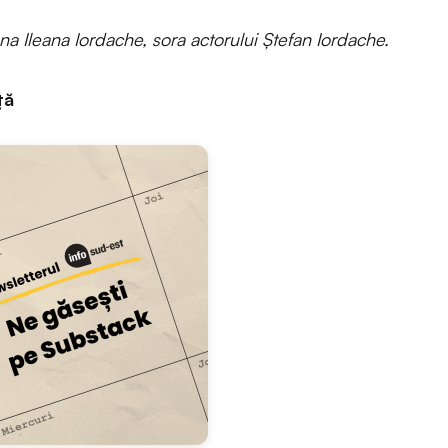
a Ileana Iordache, sora actorului Ștefan Iordache.
ţă