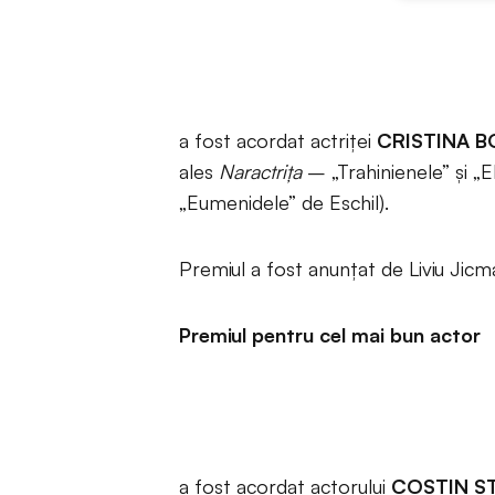
a fost acordat actriței
CRISTINA 
ales
Naractrița
– „Trahinienele” și „E
„Eumenidele” de Eschil).
Premiul a fost anunțat de Liviu Jicm
Premiul pentru cel mai bun actor
a fost acordat actorului
COSTIN S