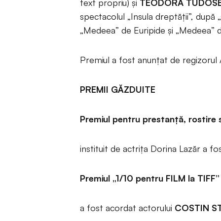
text propriu) și
TEODORA TUDOS
spectacolul „Insula dreptății”, dup
„Medeea” de Euripide și „Medeea” d
Premiul a fost anunțat de regizorul 
PREMII GĂZDUITE
Premiul pentru prestanţă, rostire 
instituit de actrița Dorina Lazăr a f
Premiul „1/10 pentru FILM la TIFF”
a fost acordat actorului
COSTIN S