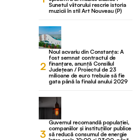
Sunetul viitorului rescrie istoria
muzicii în stil Art Nouveau (P)
Noul acvariu din Constanța: A
fost semnat contractul de
finanțare, anunță Consiliul
Județean / Proiectul de 23
milioane de euro trebuie să fie
gata până la finalul anului 2029
Guvernul recomandă populației,
companiilor și instituțiilor publice
să reducă consumul de energie
între orele 19:00 și 23:00, până