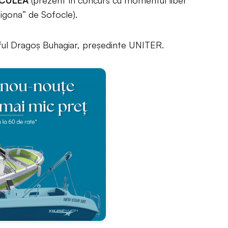
 CULEA
(prezent în concurs cu momentul liber
igona” de Sofocle).
ful Dragoș Buhagiar, președinte UNITER.