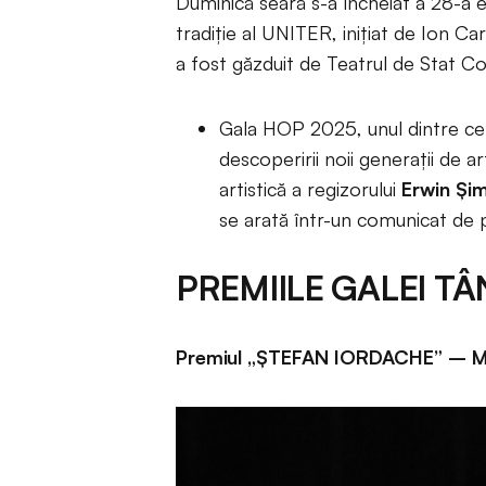
Duminică seară s-a încheiat a 28-a e
tradiție al UNITER, inițiat de Ion 
a fost găzduit de Teatrul de Stat C
Gala HOP 2025, unul dintre c
descoperirii noii generații de ar
artistică a regizorului
Erwin Și
se arată într-un comunicat de 
PREMIILE GALEI T
Premiul „ŞTEFAN IORDACHE” – Mar