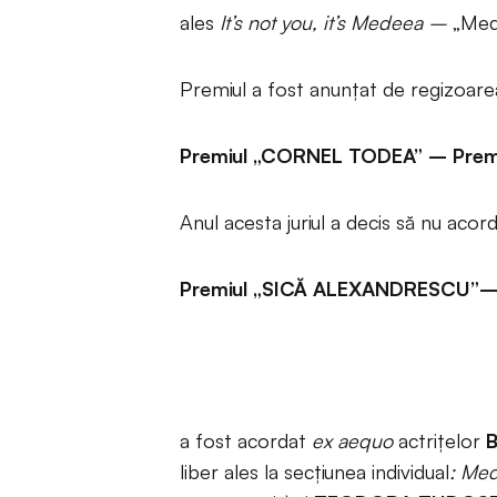
ales
It’s not you, it’s Medeea –
„Med
Premiul a fost anunțat de regizoar
Premiul „CORNEL TODEA” – Premiu
Anul acesta juriul a decis să nu acor
Premiul „SICĂ ALEXANDRESCU”– Pre
a fost acordat
ex aequo
actrițelor
B
liber ales la secțiunea individual
: Me