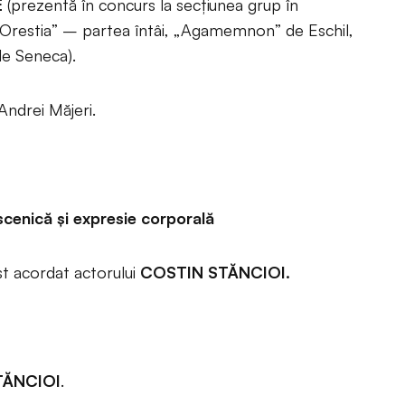
E
(prezentă în concurs la secțiunea grup în
ă „Orestia” – partea întâi, „Agamemnon” de Eschil,
e Seneca).
Andrei Măjeri.
scenică şi expresie corporală
ost acordat actorului
COSTIN STĂNCIOI.
TĂNCIOI
.