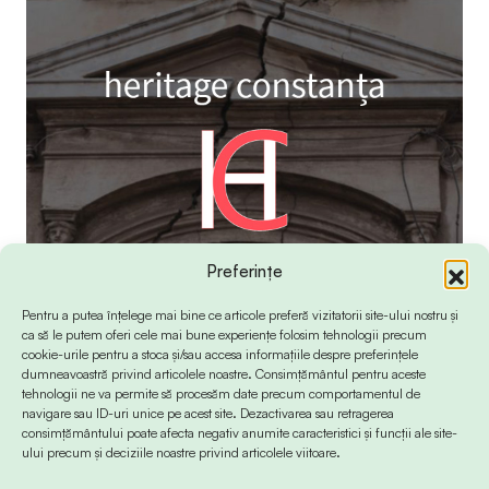
Preferințe
Pentru a putea înțelege mai bine ce articole preferă vizitatorii site-ului nostru și
ca să le putem oferi cele mai bune experiențe folosim tehnologii precum
cookie-urile pentru a stoca și/sau accesa informațiile despre preferințele
dumneavoastră privind articolele noastre. Consimțământul pentru aceste
tehnologii ne va permite să procesăm date precum comportamentul de
navigare sau ID-uri unice pe acest site. Dezactivarea sau retragerea
consimțământului poate afecta negativ anumite caracteristici și funcții ale site-
ului precum și deciziile noastre privind articolele viitoare.