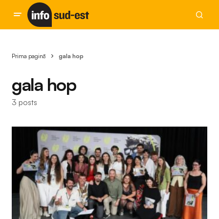
Prima pagină
gala hop
gala hop
3 posts