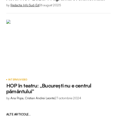
by
Redactia Info Sud-Est
26 august 2025
INTERVIU
VIDEO
HOP în teatru: „București nu e centrul
pământului”
by
Ana Popa, Cristian Andrei Leonte
27 octombrie 2024
ALTE ARTICOLE...