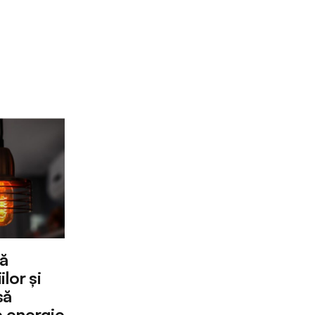
ă
lor și
să
 energie