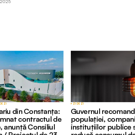
, 2025
Câmpurile obligatorii sunt marcate cu
*
Your E-mail
*
DE ZI
ZI DE ZI
ariu din Constanța:
Guvernul recomand
emnat contractul de
populației, companii
, anunță Consiliul
instituțiilor publice 
 / Proiectul de 23
reducă consumul de