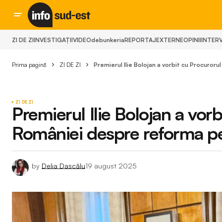
ZI DE ZI
INVESTIGAȚII
VIDEO
debunkeria
REPORTAJ
EXTERNE
OPINII
INTERV
Prima pagină
ZI DE ZI
Premierul Ilie Bolojan a vorbit cu Procuror
ZI DE ZI
Premierul Ilie Bolojan a vor
României despre reforma pen
by
Delia Dascălu
19 august 2025