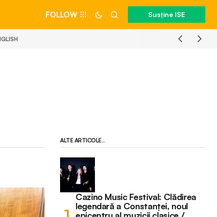
FOLLOW
Susține ISE
NGLISH
ALTE ARTICOLE...
Cazino Music Festival: Clădirea
legendară a Constanței, noul
epicentru al muzicii clasice /