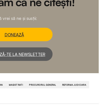
m că ne citești!
 vrei să ne și susții:
DONEAZĂ
ZĂ-TE LA NEWSLETTER
JAN
MAGISTRATI
PROCURORUL GENERAL
REFORMA JUDICIARA