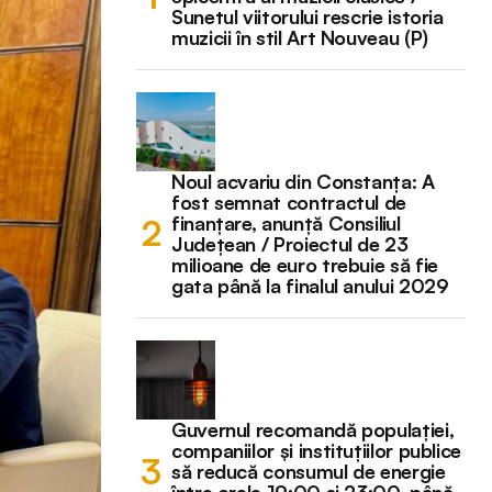
Sunetul viitorului rescrie istoria
muzicii în stil Art Nouveau (P)
Noul acvariu din Constanța: A
fost semnat contractul de
finanțare, anunță Consiliul
Județean / Proiectul de 23
milioane de euro trebuie să fie
gata până la finalul anului 2029
Guvernul recomandă populației,
companiilor și instituțiilor publice
să reducă consumul de energie
între orele 19:00 și 23:00, până