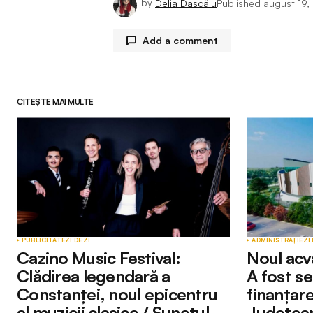
by
Delia Dascălu
Published
august 19
Add a comment
CITEȘTE MAI MULTE
Adresa ta de email nu va fi publicată.
Comment
*
Your Name
*
PUBLICITATE
ZI DE ZI
ADMINISTRAȚIE
ZI 
Cazino Music Festival:
Noul acv
Clădirea legendară a
A fost s
Constanței, noul epicentru
finanțare
Submit Comment
al muzicii clasice / Sunetul
Județean