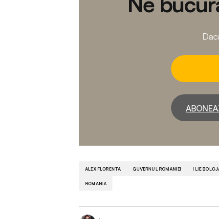
Ne bucură
Dacă
ABONEA
ALEX FLORENTA
GUVERNUL ROMANIEI
ILIE BOLO
ROMANIA