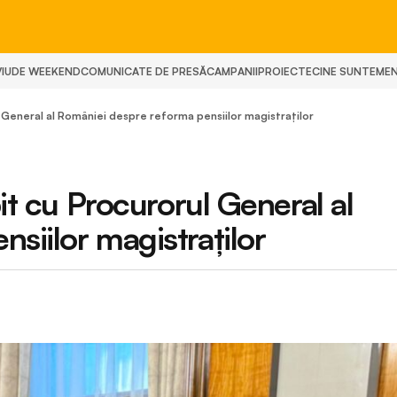
IU
DE WEEKEND
COMUNICATE DE PRESĂ
CAMPANII
PROIECTE
CINE SUNTEM
E
ul General al României despre reforma pensiilor magistraților
bit cu Procurorul General al
siilor magistraților