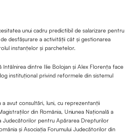
esitatea unui cadru predictibil de salarizare pentru
 de desfășurare a activității cât și gestionarea
rolul instanțelor și parchetelor.
întâlnirea dintre Ilie Bolojan și Alex Florența face
og instituțional privind reformele din sistemul
a avut consultări, luni, cu reprezentanții
 Magistraților din România, Uniunea Națională a
a Judecătorilor pentru Apărarea Drepturilor
omânia și Asociația Forumului Judecătorilor din