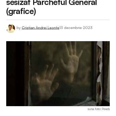
sesizat Parchetul General
(grafice)
by
Cristian Andrei Leonte
13 decembrie 2023
sursa foto: Pexels