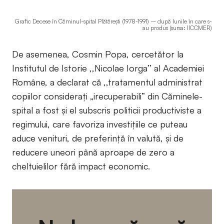
Grafic Decese în Căminul-spital Plătăreşti (1978-1991) – după lunile în care s-
au produs (sursa: IICCMER)
De asemenea, Cosmin Popa, cercetător la
Institutul de Istorie ,,Nicolae Iorga’’ al Academiei
Române, a declarat că ,,tratamentul administrat
copiilor considerați „irecuperabili” din Căminele-
spital a fost și el subscris politicii productiviste a
regimului, care favoriza investițiile ce puteau
aduce venituri, de preferință în valută, și de
reducere uneori până aproape de zero a
cheltuielilor fără impact economic.