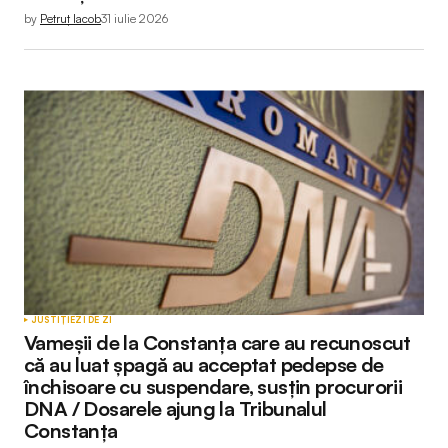
by
Petruț Iacob
31 iulie 2026
JUSTIȚIE
ZI DE ZI
Vameșii de la Constanța care au recunoscut
că au luat șpagă au acceptat pedepse de
închisoare cu suspendare, susțin procurorii
DNA / Dosarele ajung la Tribunalul
Constanța