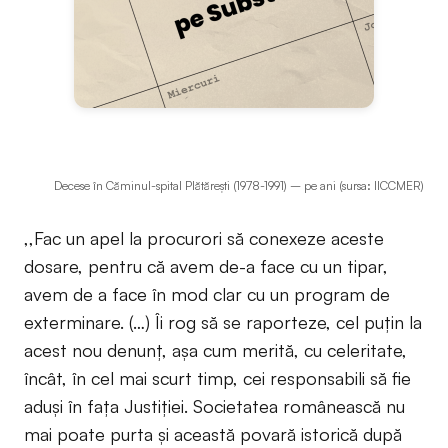
Decese în Căminul-spital Plătăreşti (1978-1991) – pe ani (sursa: IICCMER)
,,Fac un apel la procurori să conexeze aceste
dosare, pentru că avem de-a face cu un tipar,
avem de a face în mod clar cu un program de
exterminare. (…) Îi rog să se raporteze, cel puţin la
acest nou denunţ, aşa cum merită, cu celeritate,
încât, în cel mai scurt timp, cei responsabili să fie
aduşi în faţa Justiţiei. Societatea românească nu
mai poate purta şi această povară istorică după