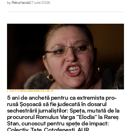
by
Petruț Iacob
27 iulie 2026
JUSTIȚIE
RECOMANDATE
ZI DE ZI
5 ani de anchetă pentru ca extremista pro-
rusă Șoșoacă să fie judecată în dosarul
sechestrării jurnaliștilor: Speța, mutată de la
procurorul Romulus Varga ”Elodia” la Rareș
Stan, cunoscut pentru spețe de impact:
Colectiv, Tate, Coțofenești, AUR