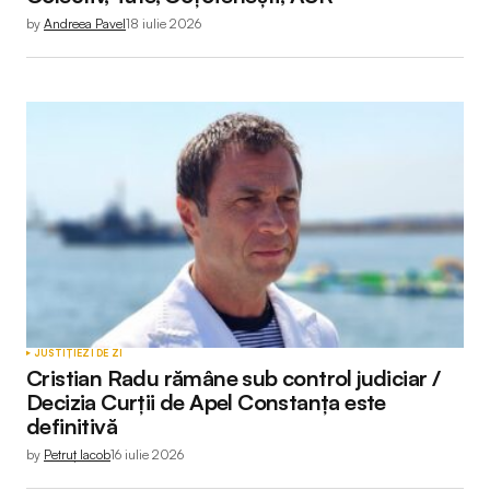
by
Andreea Pavel
18 iulie 2026
JUSTIȚIE
ZI DE ZI
Cristian Radu rămâne sub control judiciar /
Decizia Curții de Apel Constanța este
definitivă
by
Petruț Iacob
16 iulie 2026