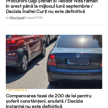
Procurorii Gigi Ștefan și Teodor Niță rămân
în arest până la mijlocul lunii septembrie /
Decizia Înaltei Curți nu este definitivă
by
Petruț Iacob
3 august 2026
JUSTIȚIE
ZI DE ZI
Compensarea taxei de 200 de lei pentru
șoferii constănțeni, anulată / Decizia
instanței nu este definitivă