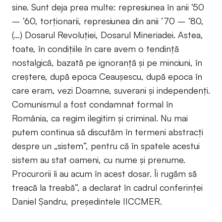
sine. Sunt deja prea multe: represiunea în anii ’50
– ’60, torţionarii, represiunea din anii ’70 – ’80,
(…) Dosarul Revoluţiei, Dosarul Mineriadei. Astea,
toate, în condiţiile în care avem o tendinţă
nostalgică, bazată pe ignoranţă şi pe minciuni, în
creştere, după epoca Ceauşescu, după epoca în
care eram, vezi Doamne, suverani şi independenţi.
Comunismul a fost condamnat formal în
România, ca regim ilegitim şi criminal. Nu mai
putem continua să discutăm în termeni abstracţi
despre un „sistem”, pentru că în spatele acestui
sistem au stat oameni, cu nume şi prenume.
Procurorii îi au acum în acest dosar. Îi rugăm să
treacă la treabă”, a declarat în cadrul conferinței
Daniel Șandru, președintele IICCMER.