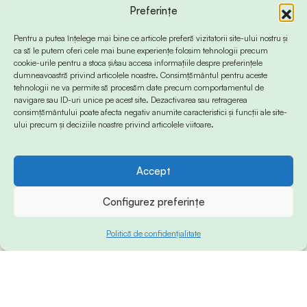
Preferințe
Pentru a putea înțelege mai bine ce articole preferă vizitatorii site-ului nostru și
ca să le putem oferi cele mai bune experiențe folosim tehnologii precum
cookie-urile pentru a stoca și/sau accesa informațiile despre preferințele
dumneavoastră privind articolele noastre. Consimțământul pentru aceste
tehnologii ne va permite să procesăm date precum comportamentul de
navigare sau ID-uri unice pe acest site. Dezactivarea sau retragerea
consimțământului poate afecta negativ anumite caracteristici și funcții ale site-
ului precum și deciziile noastre privind articolele viitoare.
Accept
Configurez preferințe
Politică de confidențialitate