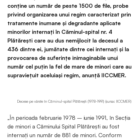
conţine un număr de peste 1500 de file, probe
privind organizarea unui regim caracterizat prin
tratamente inumane și degradante aplicate
minorilor internați în Căminul-spital nr. 4
Plătărești care au dus nemijlocit la decesul a
436 dintre ei, jumătate dintre cei internaţi şi la
provocarea de suferințe inimaginabile unui
număr cel puțin la fel de mare de minori care au
supraviețuit aceluiași regim, anunță IICCMER.
Decese pe vârste în Căminul-spital Plătăreşti (1978-1991) (sursa: IICCMER)
„În perioada februarie 1978 – iunie 1991, în Secția
de minori a Căminului Spital Plătăreşti au fost
internați un număr de 881 de minori. Conform