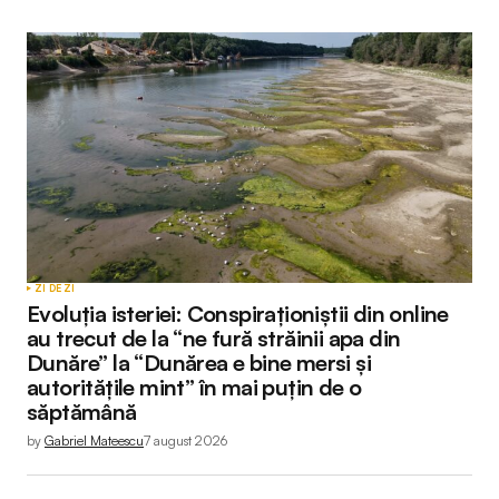
ZI DE ZI
Evoluția isteriei: Conspiraționiștii din online
au trecut de la “ne fură străinii apa din
Dunăre” la “Dunărea e bine mersi și
autoritățile mint” în mai puțin de o
săptămână
by
Gabriel Mateescu
7 august 2026