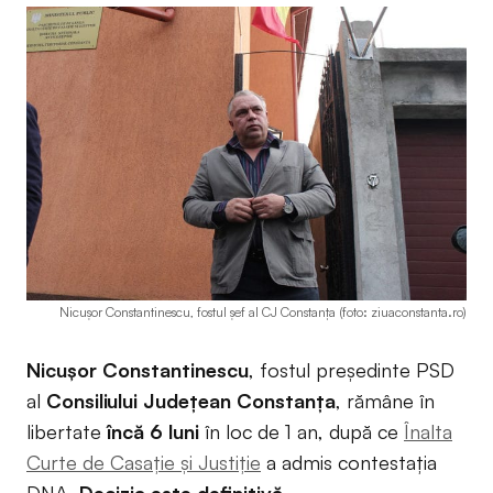
Nicușor Constantinescu, fostul șef al CJ Constanța (foto: ziuaconstanta.ro)
Nicușor Constantinescu
, fostul președinte PSD
al
Consiliului Județean Constanța
, rămâne în
libertate
încă 6 luni
în loc de 1 an, după ce
Înalta
Curte de Casație și Justiție
a admis contestația
DNA.
Decizia este definitivă.