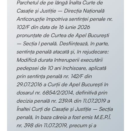
Parchetul de pe lângă Înalta Curte de
Casaţie şi Justiţie – Direcţia Naţională
Anticorupţie împotriva sentinţei penale nr.
102/F din data de 16 iunie 2026
pronunțate de Curtea de Apel Bucureşti
– Secția I penală. Desfiinţează, în parte,
sentinţa penală atacată şi, în rejudecare:
Modifică durata întreruperii executării
pedepsei de 10 ani închisoare, aplicată
prin sentinţa penală nr. 142/F din
29.07.2016 a Curţii de Apel Bucureşti în
dosarul nr. 6854/2/2014, definitivă prin
decizia penală nr. 239/A din 11.07.2019 a
Înaltei Curţi de Casaţie şi Justiţie – Secția
penală, în baza căreia a fost emis M.E.P.Î.
nr. 398 din 11.07.2019, precum şi a