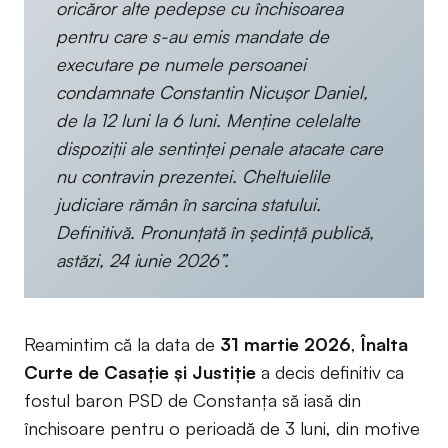
oricăror alte pedepse cu închisoarea
pentru care s-au emis mandate de
executare pe numele persoanei
condamnate Constantin Nicușor Daniel,
de la 12 luni la 6 luni. Menţine celelalte
dispoziţii ale sentinţei penale atacate care
nu contravin prezentei. Cheltuielile
judiciare rămân în sarcina statului.
Definitivă. Pronunțată în ședință publică,
astăzi, 24 iunie 2026”.
Reamintim că la data de
31 martie 2026
,
Înalta
Curte de Casație și Justiție
a decis definitiv ca
fostul baron PSD de Constanța să iasă din
închisoare pentru o perioadă de 3 luni, din motive