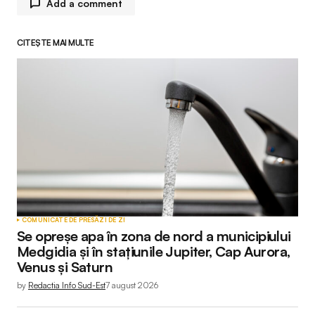
Add a comment
CITEȘTE MAI MULTE
Adresa ta de email nu va fi publicată.
Câmpurile
obligatorii sunt marcate cu
*
Comment
*
Your Name
*
COMUNICATE DE PRESĂ
ZI DE ZI
Se opreșe apa în zona de nord a municipiului
Your E-mail
*
Medgidia și în stațiunile Jupiter, Cap Aurora,
Venus și Saturn
by
Redactia Info Sud-Est
7 august 2026
Submit Comment