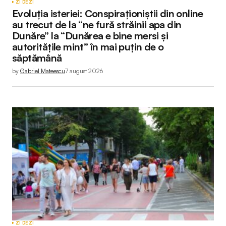
ZI DE ZI
Evoluția isteriei: Conspiraționiștii din online
au trecut de la “ne fură străinii apa din
Dunăre” la “Dunărea e bine mersi și
autoritățile mint” în mai puțin de o
săptămână
by
Gabriel Mateescu
7 august 2026
ZI DE ZI