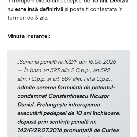
întreruperii executării pedepsei de
10 ani. Decizia
nu este însă definitivă
și poate fi contestată în
termen de 3 zile.
Minuta instanței:
„Sentinţa penală nr.102/F din 16.06.2026
– În baza art.593 alin.2 C.p.p., art.592
alin. l C.p.p. și art. 589 alin. l lit.a C.p.p.,
admite cererea formulată de petentul-
condamnat Constantinescu Nicușor
Daniel. Prelungește întreruperea
executării pedepsei de 10 ani închisoare,
dispusă prin sentința penală nr.
142/F/29.07.2016 pronunțată de Curtea