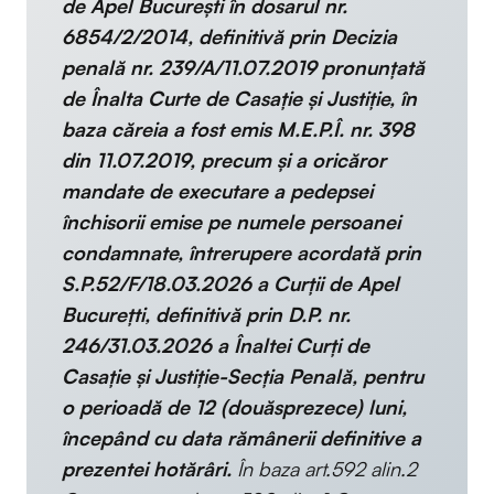
de Apel București în dosarul nr.
6854/2/2014, definitivă prin Decizia
penală nr. 239/A/11.07.2019 pronunțată
de Înalta Curte de Casație și Justiție, în
baza căreia a fost emis M.E.P.Î. nr. 398
din 11.07.2019, precum și a oricăror
mandate de executare a pedepsei
închisorii emise pe numele persoanei
condamnate, întrerupere acordată prin
S.P.52/F/18.03.2026 a Curții de Apel
Bucurețti, definitivă prin D.P. nr.
246/31.03.2026 a Înaltei Curți de
Casaţie și Justiție-Secția Penală, pentru
o perioadă de 12 (douăsprezece) luni,
începând cu data rămânerii definitive a
prezentei hotărâri.
În baza art.592 alin.2