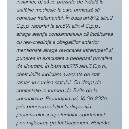
instanței; d) să se prezinte de îndată la
unitățile medicale la care urmează să
continue tratamentul. În baza art.592 alin.2
C.p.p. raportat la art.591 alin.4 C.p.p.,
atrage atenția condamnatului că încălcarea
cu rea-credință a obligațiilor anterior
menționate atrage revocarea întreruperii și
punerea în executare a pedepsei privative
de libertate. În baza art.275 alin.3 C.p.p.,
cheltuielile judiciare avansate de stat
rămân în sarcina statului. Cu drept de
contestație în termen de 3 zile de la
comunicare. Pronunțată azi, 16.06.2026,
prin punerea soluției la dispoziția
procurorului și a petentului-condamnat,
prin mijlocirea grefei.Document: Hotarâre