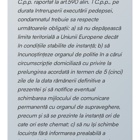
C.p.p. raportat la art.590 alin. 1 C.p.p., pe
durata întreruperii executării pedepsei,
condamnatul trebuie sa respecte
următoarele obligații: a) să nu depășească
limita teritorială a Uniunii Europene decât
în condițiile stabilite de instanță; b) să
încunoștințeze organul de politie în a cărui
circumscripție domiciliază cu privire la
prelungirea acordată in termen de 5 (cinci)
zile de la data rămânerii definitive a
prezentei și să notifice eventual
schimbarea mijlocului de comunicare
permanentă cu organul de supraveghere,
precum și să se prezinte la instanță ori de
cate ori este chemat; c) să nu își schimbe
locuința fără informarea prealabilă a