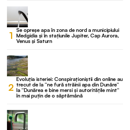
Se opreșe apa în zona de nord a municipiului
Medgidia și în stațiunile Jupiter, Cap Aurora,
Venus și Saturn
Evoluția isteriei: Conspiraționiștii din online au
trecut de la “ne fură străinii apa din Dunăre”
la “Dunărea e bine mersi și autoritățile mint”
în mai puțin de o săptămână