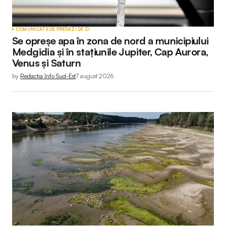
Your Name
*
COMUNICATE DE PRESĂ
ZI DE ZI
Se opreșe apa în zona de nord a municipiului
Your E-mail
*
Medgidia și în stațiunile Jupiter, Cap Aurora,
Venus și Saturn
by
Redactia Info Sud-Est
7 august 2026
Submit Comment