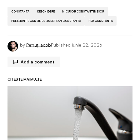
CONSTANTA
DESCHIDERE
NICUSOR CONSTANTINESCU
PRESEDINTE CONSILIUL JUDETEAN CONSTANTA
PSD CONSTANTA
by
Petruț Iacob
Published
iunie 22, 2026
Add a comment
CITEȘTE MAI MULTE
Adresa ta de email nu va fi publicată.
Câmpurile
obligatorii sunt marcate cu
*
Comment
*