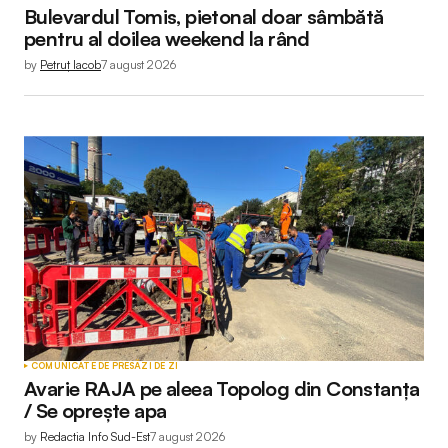
Bulevardul Tomis, pietonal doar sâmbătă
pentru al doilea weekend la rând
by
Petruț Iacob
7 august 2026
COMUNICATE DE PRESĂ
ZI DE ZI
Avarie RAJA pe aleea Topolog din Constanța
/ Se oprește apa
by
Redactia Info Sud-Est
7 august 2026