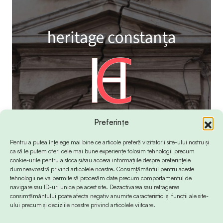
Preferințe
Pentru a putea înțelege mai bine ce articole preferă vizitatorii site-ului nostru și
ca să le putem oferi cele mai bune experiențe folosim tehnologii precum
cookie-urile pentru a stoca și/sau accesa informațiile despre preferințele
dumneavoastră privind articolele noastre. Consimțământul pentru aceste
tehnologii ne va permite să procesăm date precum comportamentul de
navigare sau ID-uri unice pe acest site. Dezactivarea sau retragerea
consimțământului poate afecta negativ anumite caracteristici și funcții ale site-
ului precum și deciziile noastre privind articolele viitoare.