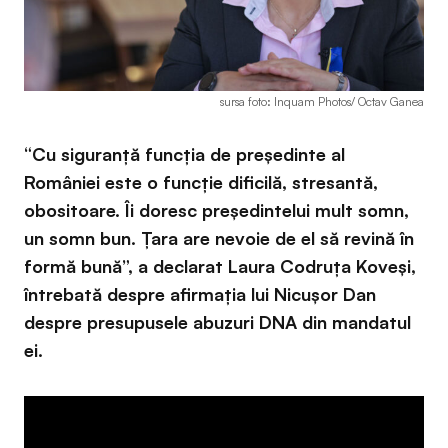
sursa foto: Inquam Photos/ Octav Ganea
“Cu siguranță funcția de președinte al
României este o funcție dificilă, stresantă,
obositoare. Îi doresc președintelui mult somn,
un somn bun. Țara are nevoie de el să revină în
formă bună”, a declarat Laura Codruța Koveși,
întrebată despre afirmația lui Nicușor Dan
despre presupusele abuzuri DNA din mandatul
ei.