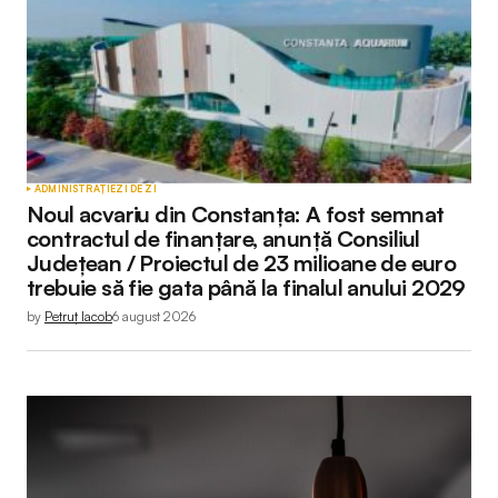
Comment
*
Your Name
*
ADMINISTRAȚIE
ZI DE ZI
Noul acvariu din Constanța: A fost semnat
Your E-mail
*
contractul de finanțare, anunță Consiliul
Județean / Proiectul de 23 milioane de euro
trebuie să fie gata până la finalul anului 2029
by
Petruț Iacob
6 august 2026
Submit Comment