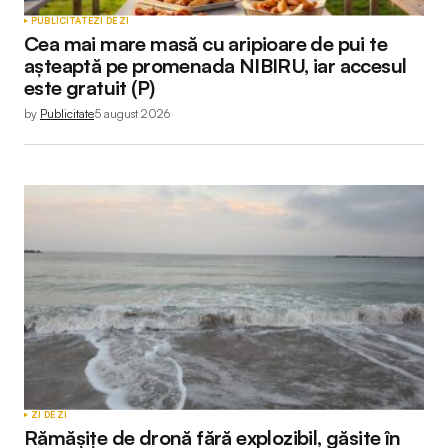
PUBLICITATE
ZI DE ZI
Cea mai mare masă cu aripioare de pui te
așteaptă pe promenada NIBIRU, iar accesul
este gratuit (P)
by
Publicitate
5 august 2026
ZI DE ZI
Rămășițe de dronă fără explozibil, găsite în