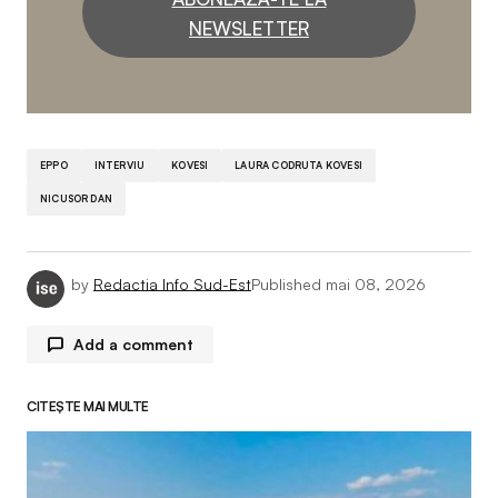
NEWSLETTER
EPPO
INTERVIU
KOVESI
LAURA CODRUTA KOVESI
NICUSOR DAN
by
Redactia Info Sud-Est
Published
mai 08, 2026
Add a comment
CITEȘTE MAI MULTE
Adresa ta de email nu va fi publicată.
Câmpurile
obligatorii sunt marcate cu
*