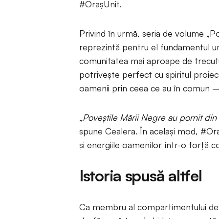
#OrașUnit.
Privind în urmă, seria de volume „Po
reprezintă pentru el fundamentul un
comunitatea mai aproape de trecutul 
potrivește perfect cu spiritul proie
oamenii prin ceea ce au în comun – 
„Poveștile Mării Negre au pornit din d
spune Cealera. În același mod, #Oraș
și energiile oamenilor într-o forță 
Istoria spusă altfel
Ca membru al compartimentului de 