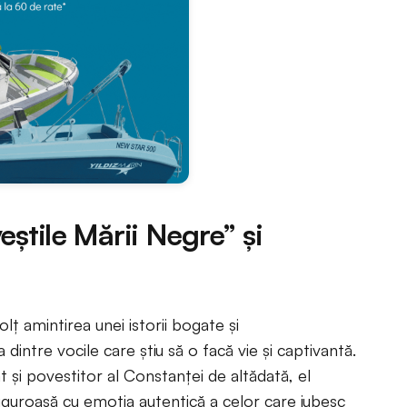
eștile Mării Negre” și
lț amintirea unei istorii bogate și
 dintre vocile care știu să o facă vie și captivantă.
at și povestitor al Constanței de altădată, el
guroasă cu emoția autentică a celor care iubesc