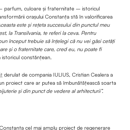
 parfum, culoare și fraternitate – istoricul
nsformării orașului Constanța stă în valorificarea
ceasta este și rețeta succesului din punctul meu
st, la Transilvania, te referi la ceva. Pentru
n început trebuie să înțelegi că nu vei găsi cetăți
re și o fraternitate care, cred eu, nu poate fi
 istoricul constănțean
.
t
derulat de compania IULIUS, Cristian Cealera a
a un proiect care ar putea să îmbunătățească soarta
juterie și din punct de vedere al arhitecturii”.
Constanța cel mai amplu proiect de regenerare