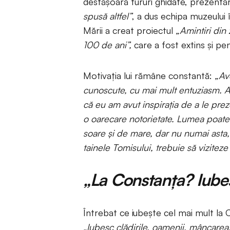
desfășoară tururi ghidate, prezentăr
spusă altfel”
, a dus echipa muzeului î
Mării a creat proiectul
„Amintiri din
100 de ani”,
care a fost extins și pe
Motivația lui rămâne constantă:
„Av
cunoscute, cu mai mult entuziasm. A
că eu am avut inspirația de a le prez
o oarecare notorietate. Lumea poate 
soare și de mare, dar nu numai asta, 
tainele Tomisului, trebuie să viziteze 
„La Constanța? Iubesc
Întrebat ce iubește cel mai mult la 
„Iubesc clădirile, oamenii, mâncarea