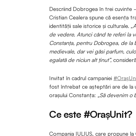
Descriind Dobrogea în trei cuvinte –
Cristian Cealera spune că esența tra
identității sale istorice și culturale.
„A
de vedere. Atunci când te referi la ve
Constanța, pentru Dobrogea, de la bu
medievale, dar vei găsi parfum, culoa
egalată de niciun alt ținut”,
consideră
Invitat în cadrul campaniei
#OrașUni
fost întrebat ce așteptări are de l
orașului Constanța:
„Să devenim o bi
Ce este #OrașUnit?
Compania IULIUS, care propune la 