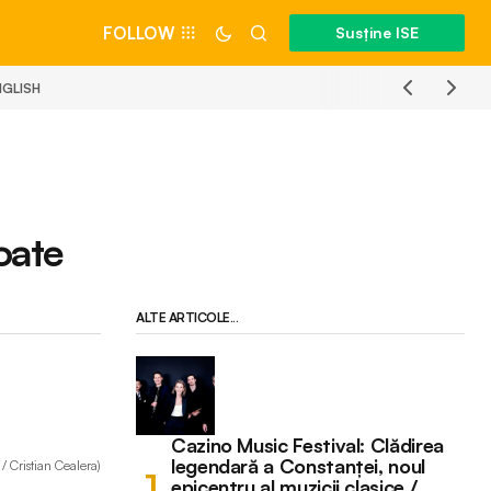
FOLLOW
Susține ISE
NGLISH
oate
ALTE ARTICOLE...
Cazino Music Festival: Clădirea
legendară a Constanței, noul
/ Cristian Cealera)
epicentru al muzicii clasice /