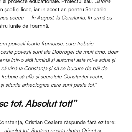
i și proiecte educaționale. Proiectul său,
„Istoria
n școli și licee, iar în acest an pentru Serbările
 ziua aceea – În August, la Constanța, în urmă cu
ntru lunile de toamnă.
em povești foarte frumoase, care trebuie
ceste povești sunt ale Dobrogei de mult timp, doar
enta într-o altă lumină și automat asta mi-a adus și
să vină la Constanța și să se bucure de băi de
trebuie să afle și secretele Constanței vechi,
și siturile arheologice care sunt peste tot.”
 tot. Absolut tot!”
Constanța, Cristian Cealera răspunde fără ezitare:
… absolut tot. Suntem poarta dintre Orient și