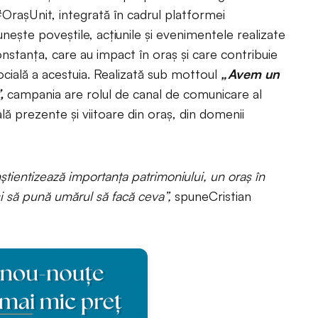
OrașUnit, integrată în cadrul platformei
unește poveștile, acțiunile și evenimentele realizate
tanța, care au impact în oraș și care contribuie
socială a acestuia. Realizată sub mottoul
„Avem un
,
campania are rolul de canal de comunicare al
ală prezente și viitoare din oraș, din domenii
tientizează importanța patrimoniului, un oraș în
 și să pună umărul să facă ceva”,
spuneCristian