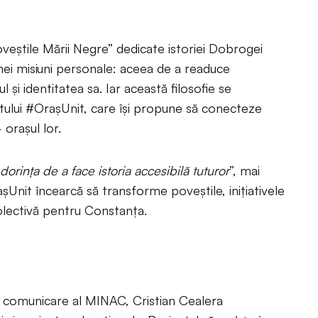
veștile Mării Negre” dedicate istoriei Dobrogei
ei misiuni personale: aceea de a readuce
și identitatea sa. Iar această filosofie se
ctului #OrașUnit, care își propune să conecteze
orașul lor.
orința de a face istoria accesibilă tuturor
”, mai
Unit încearcă să transforme poveștile, inițiativele
colectivă pentru Constanța.
comunicare al MINAC, Cristian Cealera