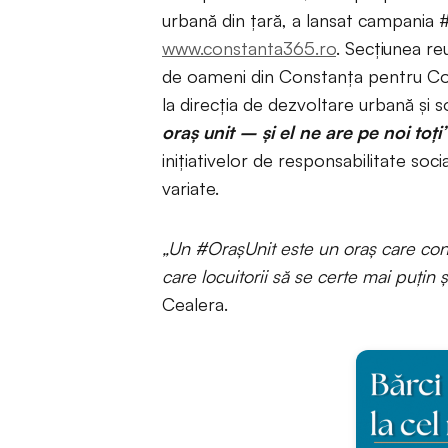
urbană din țară, a lansat campania #
www.constanta365.ro
. Secțiunea re
de oameni din Constanța pentru Cons
la direcția de dezvoltare urbană și 
oraș unit – și el ne are pe noi toți”
inițiativelor de responsabilitate soci
variate.
„Un #OrașUnit este un oraș care conș
care locuitorii să se certe mai puțin
Cealera.