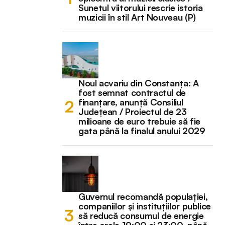
Sunetul viitorului rescrie istoria
muzicii în stil Art Nouveau (P)
Noul acvariu din Constanța: A
fost semnat contractul de
finanțare, anunță Consiliul
Județean / Proiectul de 23
milioane de euro trebuie să fie
gata până la finalul anului 2029
Guvernul recomandă populației,
companiilor și instituțiilor publice
să reducă consumul de energie
între orele 19:00 și 23:00, până