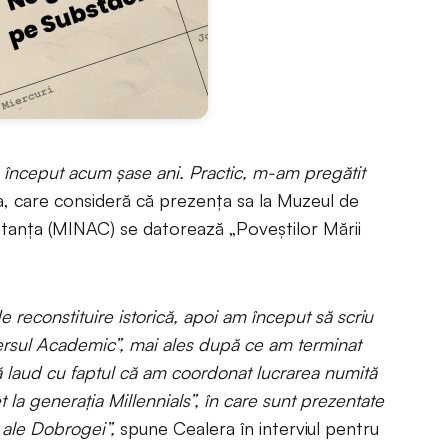
a început acum șase ani. Practic, m-am pregătit
a, care consideră că prezența sa la Muzeul de
stanța (MINAC) se datorează „Poveștilor Mării
 reconstituire istorică, apoi am început să scriu
versul Academic”, mai ales după ce am terminat
ă laud cu faptul că am coordonat lucrarea numită
 la generaţia Millennials”, în care sunt prezentate
e ale Dobrogei”,
spune Cealera în interviul pentru