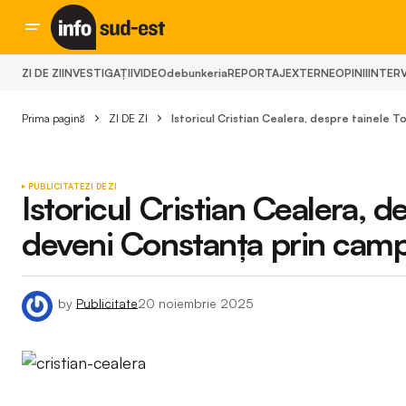
ZI DE ZI
INVESTIGAȚII
VIDEO
debunkeria
REPORTAJ
EXTERNE
OPINII
INTERV
Prima pagină
ZI DE ZI
Istoricul Cristian Cealera, despre tainele 
PUBLICITATE
ZI DE ZI
Istoricul Cristian Cealera, d
deveni Constanța prin camp
by
Publicitate
20 noiembrie 2025