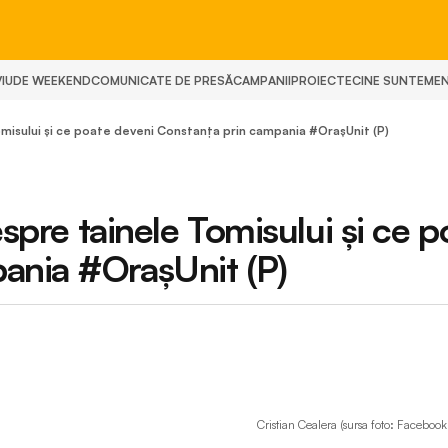
IU
DE WEEKEND
COMUNICATE DE PRESĂ
CAMPANII
PROIECTE
CINE SUNTEM
E
Tomisului și ce poate deveni Constanța prin campania #OrașUnit (P)
espre tainele Tomisului și ce p
ania #OrașUnit (P)
Cristian Cealera (sursa foto: Facebook 