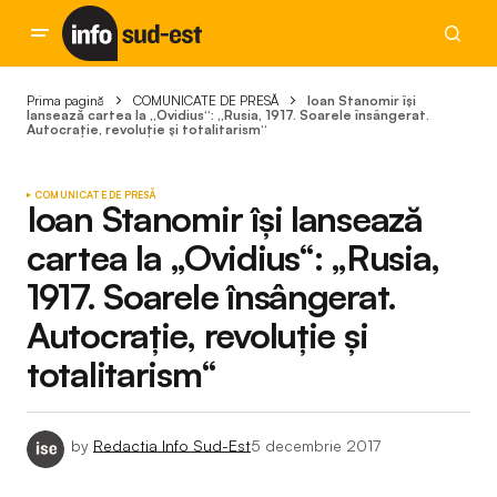
Prima pagină
COMUNICATE DE PRESĂ
Ioan Stanomir își
lansează cartea la „Ovidius“: „Rusia, 1917. Soarele însângerat.
Autocrație, revoluție și totalitarism“
COMUNICATE DE PRESĂ
Ioan Stanomir își lansează
cartea la „Ovidius“: „Rusia,
1917. Soarele însângerat.
Autocrație, revoluție și
totalitarism“
by
Redactia Info Sud-Est
5 decembrie 2017