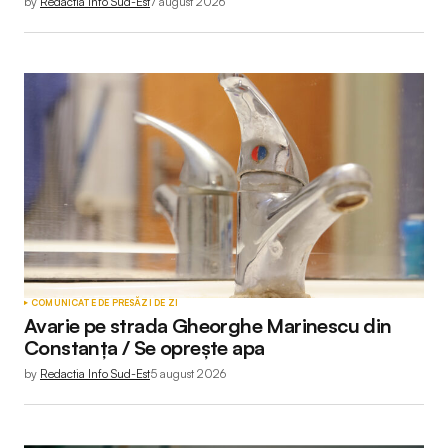
by
Redactia Info Sud-Est
7 august 2026
COMUNICATE DE PRESĂ
ZI DE ZI
Avarie pe strada Gheorghe Marinescu din
Constanța / Se oprește apa
by
Redactia Info Sud-Est
5 august 2026