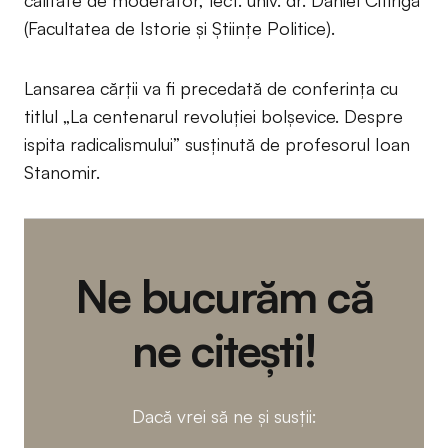
calitate de moderator, lect. univ. dr. Daniel Citirigă
(Facultatea de Istorie și Științe Politice).
Lansarea cărții va fi precedată de conferința cu
titlul „La centenarul revoluției bolșevice. Despre
ispita radicalismului” susținută de profesorul Ioan
Stanomir.
Ne bucurăm că
ne citești!
Dacă vrei să ne și susții: