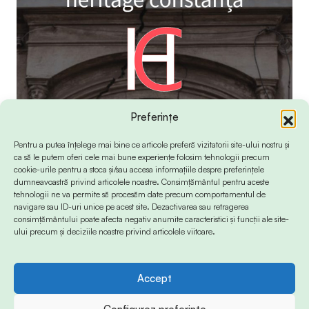
Preferințe
Pentru a putea înțelege mai bine ce articole preferă vizitatorii site-ului nostru și
ca să le putem oferi cele mai bune experiențe folosim tehnologii precum
cookie-urile pentru a stoca și/sau accesa informațiile despre preferințele
dumneavoastră privind articolele noastre. Consimțământul pentru aceste
tehnologii ne va permite să procesăm date precum comportamentul de
navigare sau ID-uri unice pe acest site. Dezactivarea sau retragerea
consimțământului poate afecta negativ anumite caracteristici și funcții ale site-
ului precum și deciziile noastre privind articolele viitoare.
Accept
© 2024 Info-Sud-Est. All Rights Reserved.