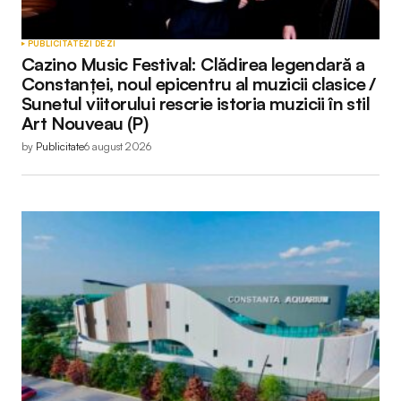
Your Name
*
PUBLICITATE
ZI DE ZI
Cazino Music Festival: Clădirea legendară a
Your E-mail
*
Constanței, noul epicentru al muzicii clasice /
Sunetul viitorului rescrie istoria muzicii în stil
Art Nouveau (P)
by
Publicitate
6 august 2026
Submit Comment