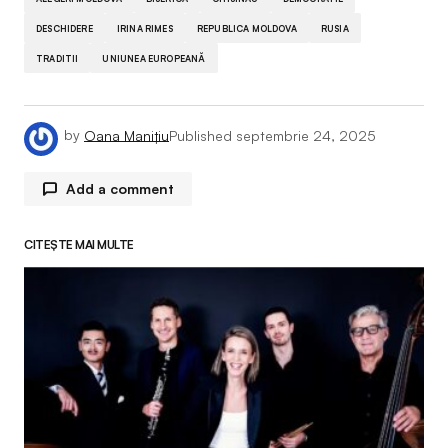
DESCHIDERE
IRINA RIMES
REPUBLICA MOLDOVA
RUSIA
TRADITII
UNIUNEA EUROPEANĂ
by
Oana Manițiu
Published
septembrie 24, 2025
Add a comment
CITEȘTE MAI MULTE
Adresa ta de email nu va fi publicată.
Câmpurile
obligatorii sunt marcate cu
*
Comment
*