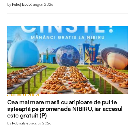
by
Petruț Iacob
6 august 2026
PUBLICITATE
ZI DE ZI
Cea mai mare masă cu aripioare de pui te
așteaptă pe promenada NIBIRU, iar accesul
este gratuit (P)
by
Publicitate
5 august 2026