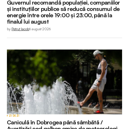
Guvernul recomandă populației, companiilor
și instituțiilor publice să reducă consumul de
energie între orele 19:00 și 23:00, până la
finalul lui august
by
Petruț Iacob
6 august 2026
ZI DE ZI
Caniculă în Dobrogea până sâmbătă /
Avertizări cod galben emise de meteorologi