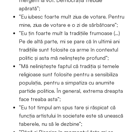
mergem la vot. Democrația trebuie
apărată”;
“Eu iubesc foarte mult ziua de votare. Pentru
mine, ziua de votare e o zi de sărbătoare”;
“Eu ţin foarte mult la tradiţiile frumoase (…)
Pe de altă parte, mi se pare că în ultimii ani
tradițiile sunt folosite ca arme în contextul
politic și asta mă nelinștește profund”;
“Mă neliniștește faptul că tradiția și temele
religioase sunt folosite pentru a sensibiliza
populația, pentru a simpatiza cu anumite
partide politice. În general, extrema dreapta
face treaba asta”;
“Eu tot timpul am spus tare şi răspicat că
funcţia artistului în societate este să unească
taberele, nu să le dezbine”;