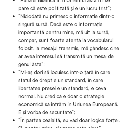
“Până şi Biserica în momentul ăsta mi se
pare că este politizată şi e un lucru trist”;
“Niciodată nu primesc o informaţie dintr-o
singură sursă. Dacă este o informaţie
importantă pentru mine, mă uit la sursă,
compar, sunt foarte atentă la vocabularul
folosit, la mesajul transmis, mă gândesc cine
ar avea interesul să transmită un mesaj de
genul ăsta”;
“Mi-aş dori să locuiesc într-o ţară în care
statul de drept e un standard, în care
libertatea presei e un standard, e ceva
normal. Nu cred că e doar o strategie
economică să intrăm în Uniunea Europeană.
E și vorba de securitate”;
“În partea cealaltă, eu văd doar logica forței.