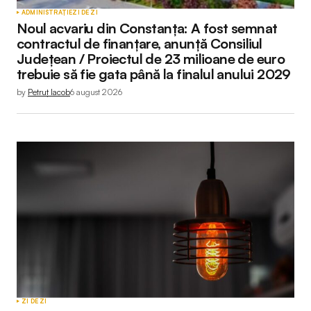
ADMINISTRAȚIE
ZI DE ZI
Noul acvariu din Constanța: A fost semnat
contractul de finanțare, anunță Consiliul
Județean / Proiectul de 23 milioane de euro
trebuie să fie gata până la finalul anului 2029
by
Petruț Iacob
6 august 2026
ZI DE ZI