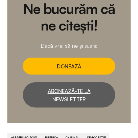
Ne bucurăm că
ne citești!
Dacă vrei să ne și susții:
DONEAZĂ
ABONEAZĂ-TE LA
NEWSLETTER
ALEGERI MOLDOVA
BISERICA
CHISINAU
DEMOCRATIE