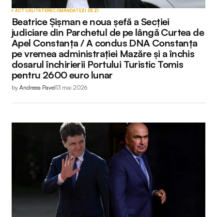
ACTUALITATE
RECOMANDATE
ZI DE ZI
Beatrice Șișman e noua șefă a Secției
judiciare din Parchetul de pe lângă Curtea de
Apel Constanța / A condus DNA Constanța
pe vremea administrației Mazăre și a închis
dosarul închirierii Portului Turistic Tomis
pentru 2600 euro lunar
by
Andreea Pavel
13 mai 2026