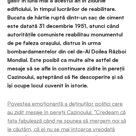
găsit în luna mai a acestui an în zidurile
edificiului, în timpul lucrărilor de reabilitare.
Bucata de hârtie ruptă dintr-un sac de ciment
este datată 31 decembrie 1951, atunci când
autoritățile comuniste reabilitau monumentul
de pe faleza orașului, distrus în urma
bombardamentelor din cel de-Al Doilea Război
Mondial. Este posibil ca multe alte astfel de
mesaje să se afle în continuare zidite în pereții
Cazinoului, așteptând să fie descoperite și să
își ocupe locul cuvenit în istorie.
Povestea emoționantă a deținuților politici care
au zidit mesaje în pereții Cazinoului: ”Credeam că
tata fabulează când ne spunea să mergem noi să
le căutăm, că el nu se mai întoarce vreodată