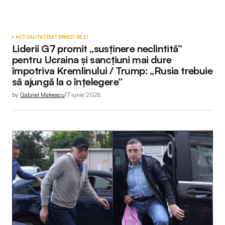
ACTUALITATE
EXTERNE
ZI DE ZI
Liderii G7 promit „susținere neclintită”
pentru Ucraina și sancțiuni mai dure
împotriva Kremlinului / Trump: „Rusia trebuie
să ajungă la o înțelegere”
by
Gabriel Mateescu
17 iunie 2026