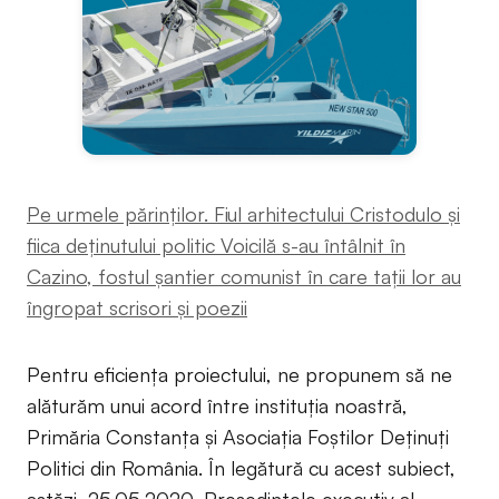
Pe urmele părinților. Fiul arhitectului Cristodulo și
fiica deținutului politic Voicilă s-au întâlnit în
Cazino, fostul șantier comunist în care tații lor au
îngropat scrisori și poezii
Pentru eficiența proiectului, ne propunem să ne
alăturăm unui acord între instituția noastră,
Primăria Constanța și Asociația Foștilor Deținuți
Politici din România. În legătură cu acest subiect,
astăzi, 25.05.2020, Președintele executiv al