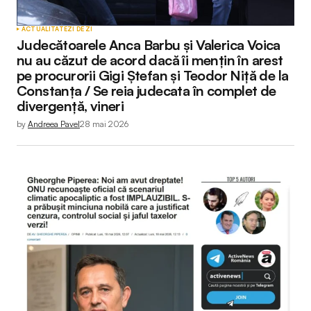
ACTUALITATE
ZI DE ZI
Judecătoarele Anca Barbu și Valerica Voica
nu au căzut de acord dacă îi mențin în arest
pe procurorii Gigi Ștefan și Teodor Niță de la
Constanța / Se reia judecata în complet de
divergență, vineri
by
Andreea Pavel
28 mai 2026