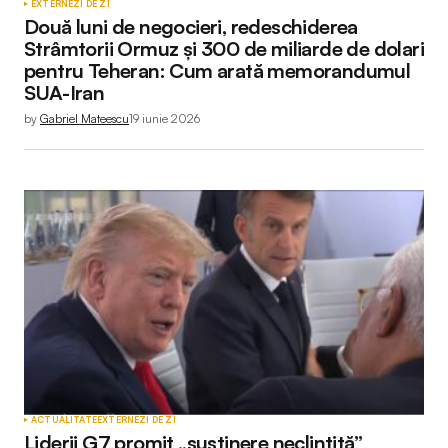
EXTERNE
ZI DE ZI
Două luni de negocieri, redeschiderea
Strâmtorii Ormuz și 300 de miliarde de dolari
pentru Teheran: Cum arată memorandumul
SUA-Iran
by
Gabriel Mateescu
19 iunie 2026
ACTUALITATE
EXTERNE
ZI DE ZI
Liderii G7 promit „susținere neclintită”