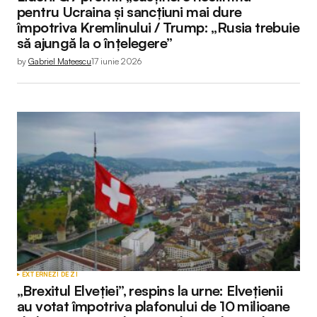
pentru Ucraina și sancțiuni mai dure
împotriva Kremlinului / Trump: „Rusia trebuie
să ajungă la o înțelegere”
by
Gabriel Mateescu
17 iunie 2026
EXTERNE
ZI DE ZI
„Brexitul Elveției”, respins la urne: Elvețienii
au votat împotriva plafonului de 10 milioane