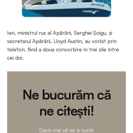
Ieri, ministrul rus al Apărării, Serghei Șoigu, și
secretarul Apărării, Lloyd Austin, au vorbit prin
telefon, fiind a doua convorbire în trei zile între
cei doi.
Ne bucurăm că
ne citești!
Dacă vrei să ne și susții: