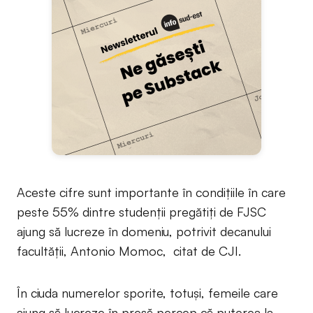
Aceste cifre sunt importante în condițiile în care
peste 55% dintre studenții pregătiți de FJSC
ajung să lucreze în domeniu, potrivit decanului
facultății, Antonio Momoc, citat de CJI.
În ciuda numerelor sporite, totuși, femeile care
ajung să lucreze în presă percep că puterea la