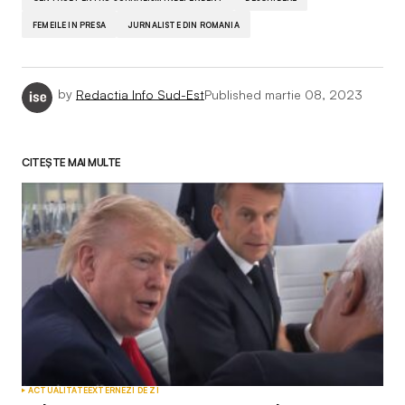
FEMEILE IN PRESA
JURNALISTE DIN ROMANIA
by
Redactia Info Sud-Est
Published
martie 08, 2023
CITEȘTE MAI MULTE
ACTUALITATE
EXTERNE
ZI DE ZI