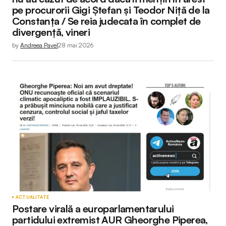
pe procurorii Gigi Ștefan și Teodor Niță de la
Constanța / Se reia judecata în complet de
divergență, vineri
by
Andreea Pavel
28 mai 2026
ACTUALITATE
Postare virală a europarlamentarului
partidului extremist AUR Gheorghe Piperea,