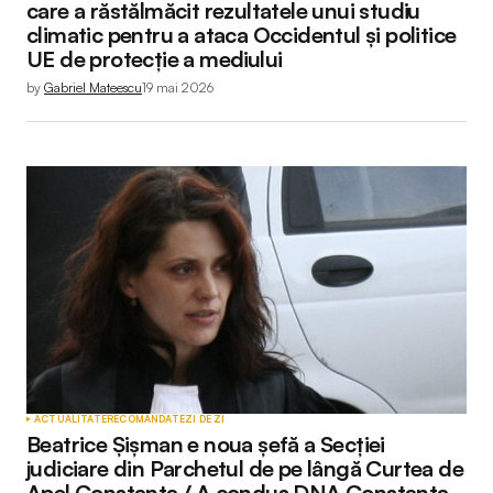
care a răstălmăcit rezultatele unui studiu
climatic pentru a ataca Occidentul și politice
UE de protecție a mediului
by
Gabriel Mateescu
19 mai 2026
ACTUALITATE
RECOMANDATE
ZI DE ZI
Beatrice Șișman e noua șefă a Secției
judiciare din Parchetul de pe lângă Curtea de
Apel Constanța / A condus DNA Constanța