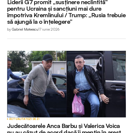
Liderii G7 promit „susținere neclintită”
pentru Ucraina și sancțiuni mai dure
împotriva Kremlinului / Trump: „Rusia trebuie
să ajungă la o înțelegere”
by
Gabriel Mateescu
17 iunie 2026
ACTUALITATE
ZI DE ZI
Judecătoarele Anca Barbu și Valerica Voica
nu au căzut de acord dacă îi mențin în arest