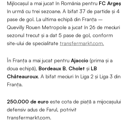
Mijlocașul a mai jucat în România pentru
FC Argeș
în urmă cu trei sezoane. A bifat 37 de partide și 4
pase de gol. La ultima echipă din Franța –
Quevilly Rouen Metropole a jucat în 26 de meciuri
sezonul trecut și a dat 5 pase de gol, conform
site-ului de specialitate
transfermarkt.com.
În Franța a mai jucat pentru
Ajaccio
(prima și a
doua echipă),
Bordeaux B
,
Cholet
și
LB
Châteauroux
. A bifat meciuri în Liga 2 și Liga 3 din
Franța.
250.000 de euro
este cota de piață a mijocașului
defensiv adus de Farul, potrivit
transfermarkt.com.