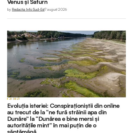
Venus și Saturn
by
Redactia Info Sud-Est
7 august 2026
Submit Comment
ZI DE ZI
Evoluția isteriei: Conspiraționiștii din online
au trecut de la “ne fură străinii apa din
Dunăre” la “Dunărea e bine mersi și
autoritățile mint” în mai puțin de o
săptămână