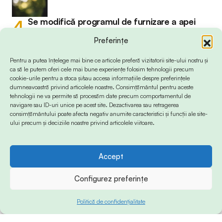
Se modifică programul de furnizare a apei
potabile în localitatea Mihail Kogălniceanu
Preferințe
Pentru a putea înțelege mai bine ce articole preferă vizitatorii site-ului nostru și
ca să le putem oferi cele mai bune experiențe folosim tehnologii precum
cookie-urile pentru a stoca și/sau accesa informațiile despre preferințele
dumneavoastră privind articolele noastre. Consimțământul pentru aceste
Bulevardul Tomis, pietonal doar sâmbătă
tehnologii ne va permite să procesăm date precum comportamentul de
pentru al doilea weekend la rând
navigare sau ID-uri unice pe acest site. Dezactivarea sau retragerea
consimțământului poate afecta negativ anumite caracteristici și funcții ale site-
ului precum și deciziile noastre privind articolele viitoare.
Accept
Configurez preferințe
Politică de confidențialitate