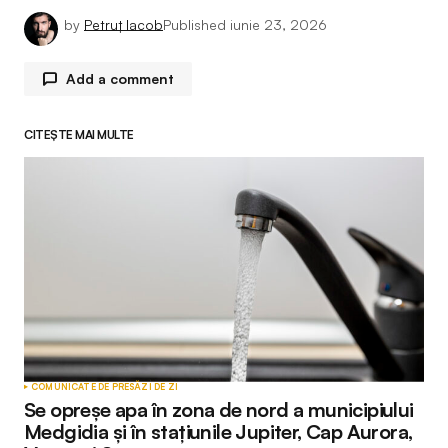
by
Petruț Iacob
Published
iunie 23, 2026
Add a comment
CITEȘTE MAI MULTE
Adresa ta de email nu va fi publicată.
Câmpurile
obligatorii sunt marcate cu
*
Comment
*
Your Name
*
COMUNICATE DE PRESĂ
ZI DE ZI
Se opreșe apa în zona de nord a municipiului
Your E-mail
*
Medgidia și în stațiunile Jupiter, Cap Aurora,