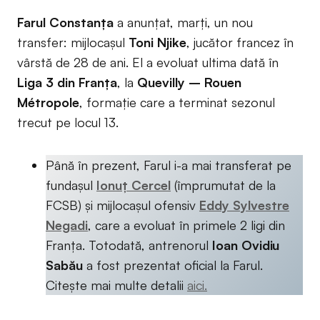
Farul Constanța
a anunțat, marți, un nou
transfer: mijlocașul
Toni Njike
, jucător francez în
vârstă de 28 de ani. El a evoluat ultima dată în
Liga 3 din Franța
, la
Quevilly – Rouen
Métropole
, formație care a terminat sezonul
trecut pe locul 13.
Până în prezent, Farul i-a mai transferat pe
fundașul
Ionuț Cercel
(împrumutat de la
FCSB) și mijlocașul ofensiv
Eddy Sylvestre
Negadi
, care a evoluat în primele 2 ligi din
Franța. Totodată, antrenorul
Ioan Ovidiu
Sabău
a fost prezentat oficial la Farul.
Citește mai multe detalii
aici.