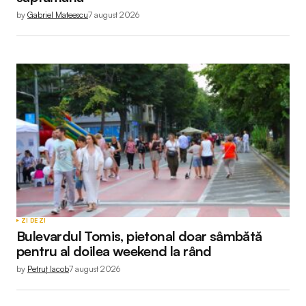
by
Gabriel Mateescu
7 august 2026
ZI DE ZI
Bulevardul Tomis, pietonal doar sâmbătă
pentru al doilea weekend la rând
by
Petruț Iacob
7 august 2026