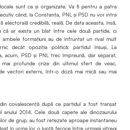
 locale sunt ca și organizate. Va fi pentru a patra
ecutiv când, la Constanța, PNL și PSD nu vor intra
tă electorală credibilă, reală. De data aceasta, însă,
 că ar exista un blat între cele două partide, ci
 ambele formațiuni au de înfruntat un rival mult
nic decât opoziția politică: partidul însuși. La
, acum, PSD și PNL trec împreună, dar separat,
 mai profunde crize din ultimul sfert de veac,
de vectori externi, într-o doză mai mică sau mai
din covalescență după ce partidul a fost tranșat
ul anului 2014. Cele două capete ale dinozaurului
rilor de grup, au fost retezate aproape instantaneu
ăsat în urma lor o luptă feroce între urmașii vitregi