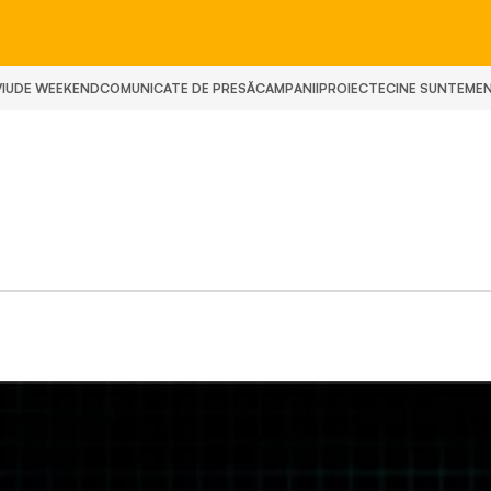
IU
DE WEEKEND
COMUNICATE DE PRESĂ
CAMPANII
PROIECTE
CINE SUNTEM
E