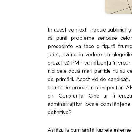
În acest context, trebuie subliniat ș
să pună probleme serioase celor d
președinte va face o figură frumoa
județ, având în vedere că alegeril
crezut că PMP va influența în vreun f
nici cele două mari partide nu au c
de primării. Acest vid de candidați,
făcută de procurori și inspectorii AN
din Constanța. Cine ar fi crezu
administrațiilor locale constănțene 
definitive?
Astăzi, la cum arată luptele intern