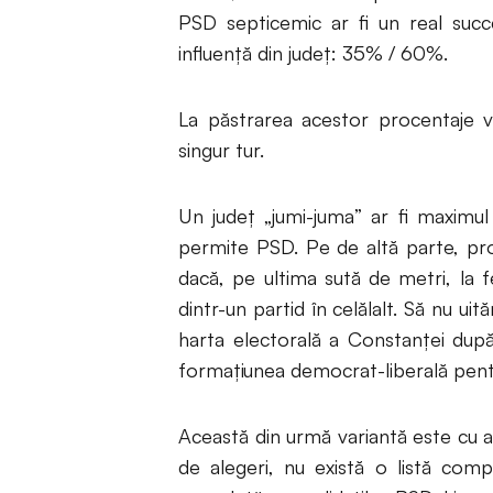
PSD septicemic ar fi un real succ
influență din județ: 35% / 60%.
La păstrarea acestor procentaje va
singur tur.
Un județ „jumi-juma” ar fi maximul
permite PSD. Pe de altă parte, pro
dacă, pe ultima sută de metri, la f
dintr-un partid în celălalt. Să nu 
harta electorală a Constanței după
formațiunea democrat-liberală pentr
Această din urmă variantă este cu at
de alegeri, nu există o listă comp