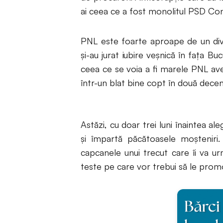
ai ceea ce a fost monolitul PSD Co
PNL este foarte aproape de un divo
și-au jurat iubire veșnică în fața Bu
ceea ce se voia a fi marele PNL avea
într-un blat bine copt în două deceni
Astăzi, cu doar trei luni înaintea al
și împartă păcătoasele moșteniri.
capcanele unui trecut care îi va u
teste pe care vor trebui să le promo