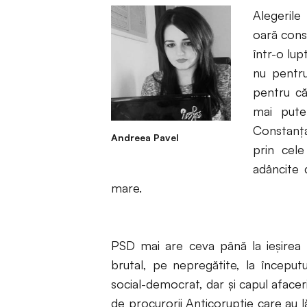
Alegerile
oară cons
într-o lup
nu pentru
pentru că
mai puter
Constanța
Andreea Pavel
prin cele
adâncite 
mare.
PSD mai are ceva până la ieșirea 
brutal, pe nepregătite, la început
social-democrat, dar și capul aface
de procurorii Anticorupție care au l