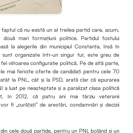
i faptul că nu există un al treilea partid care, acum,
ouă mari formațiuni politice. Partidul fostului
să la alegerile din municipiul Constanța, însă în
e sunt organizate într-un singur tur, este greu de
el viitoarea configurație politică. Pe de altă parte,
ele mai fericite oferte de candidați pentru cele 70
 atât la PNL, cât și la PSD, arată clar că epurarea
I a luat pe neașteptate și a paralizat clasa politică
t, în 2012, că patru ani mai târziu veteranii
vor fi „curățați“ de arestări, condamnări și decizii
e din cele două partide, pentru un PNL bolând și un