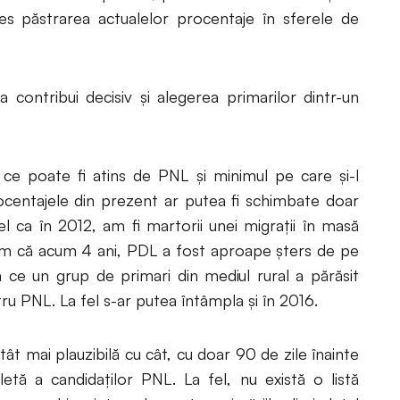
es păstrarea actualelor procentaje în sferele de
 contribui decisiv și alegerea primarilor dintr-un
 ce poate fi atins de PNL și minimul pe care și-l
centajele din prezent ar putea fi schimbate doar
el ca în 2012, am fi martorii unei migrații în masă
uităm că acum 4 ani, PDL a fost aproape șters de pe
 ce un grup de primari din mediul rural a părăsit
u PNL. La fel s-ar putea întâmpla și în 2016.
ât mai plauzibilă cu cât, cu doar 90 de zile înainte
letă a candidaților PNL. La fel, nu există o listă