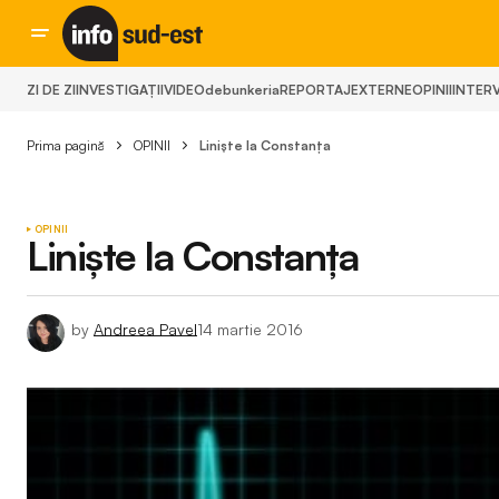
ZI DE ZI
INVESTIGAȚII
VIDEO
debunkeria
REPORTAJ
EXTERNE
OPINII
INTERV
Prima pagină
OPINII
Liniște la Constanța
OPINII
Liniște la Constanța
by
Andreea Pavel
14 martie 2016