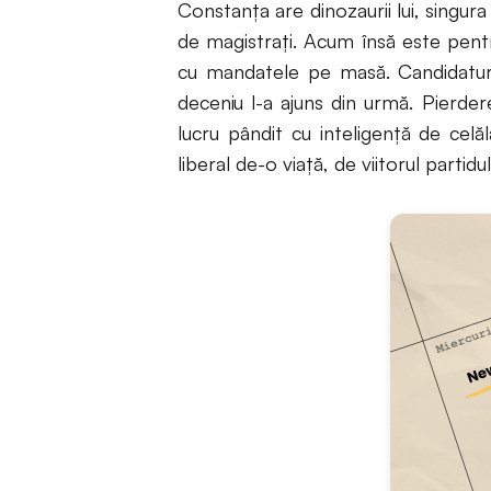
Constanța are dinozaurii lui, singura
de magistrați. Acum însă este pentr
cu mandatele pe masă. Candidatura 
deceniu l-a ajuns din urmă. Pierder
lucru pândit cu inteligență de celă
liberal de-o viață, de viitorul partidu