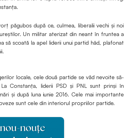
nstanța.
rț păgubos după ce, culmea, liberalii vechi și noi
cureștilor. Un militar aterizat din neant în fruntea a
 să scoată la apel liderii unui partid hâd, plafonat
i.
egerilor locale, cele două partide se văd nevoite să-
 La Constanța, liderii PSD și PNL sunt prinși în
rmări și după luna iunie 2016. Cele mai importante
veze sunt cele din interiorul propriilor partide.