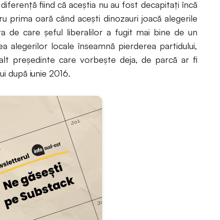
 diferență fiind că aceștia nu au fost decapitați încă
u prima oară când acești dinozauri joacă alegerile
de care șeful liberalilor a fugit mai bine de un
ea alegerilor locale înseamnă pierderea partidului,
lalt președinte care vorbește deja, de parcă ar fi
lui după iunie 2016.