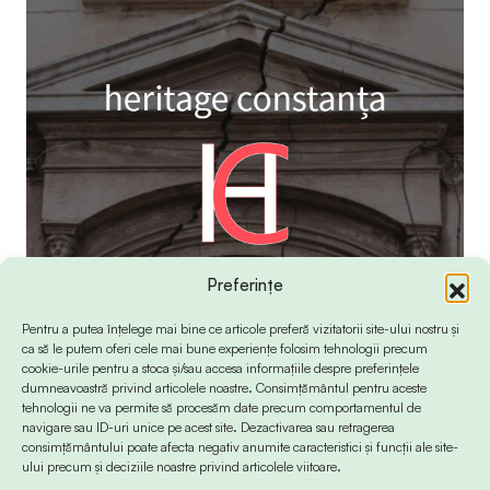
Preferințe
Pentru a putea înțelege mai bine ce articole preferă vizitatorii site-ului nostru și
ca să le putem oferi cele mai bune experiențe folosim tehnologii precum
cookie-urile pentru a stoca și/sau accesa informațiile despre preferințele
dumneavoastră privind articolele noastre. Consimțământul pentru aceste
tehnologii ne va permite să procesăm date precum comportamentul de
navigare sau ID-uri unice pe acest site. Dezactivarea sau retragerea
consimțământului poate afecta negativ anumite caracteristici și funcții ale site-
ului precum și deciziile noastre privind articolele viitoare.