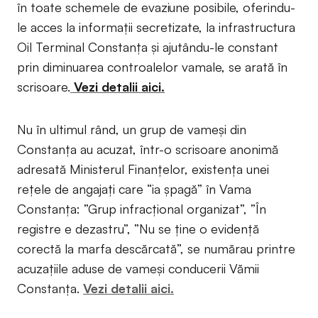
în toate schemele de evaziune posibile, oferindu-
le acces la informații secretizate, la infrastructura
Oil Terminal Constanța și ajutându-le constant
prin diminuarea controalelor vamale, se arată în
scrisoare.
Vezi detalii aici.
Nu în ultimul rând, un grup de vameși din
Constanța au acuzat, într-o scrisoare anonimă
adresată Ministerul Finanțelor, existența unei
rețele de angajați care “ia șpagă” în Vama
Constanța: ”Grup infracțional organizat”, ”În
registre e dezastru”, ”Nu se ține o evidență
corectă la marfa descărcată”, se numărau printre
acuzațiile aduse de vameși conducerii Vămii
Constanța.
Vezi detalii aici.