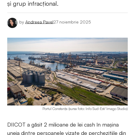
și grup infracțional.
by
Andreea Pavel
27 noiembrie 2025
Portul Constanța (sursa foto: Info Sud-Est/ Imago Studio)
DIICOT a găsit 2 milioane de lei cash în mașina
uneia dintre persoanele vizate de perchezițiile din