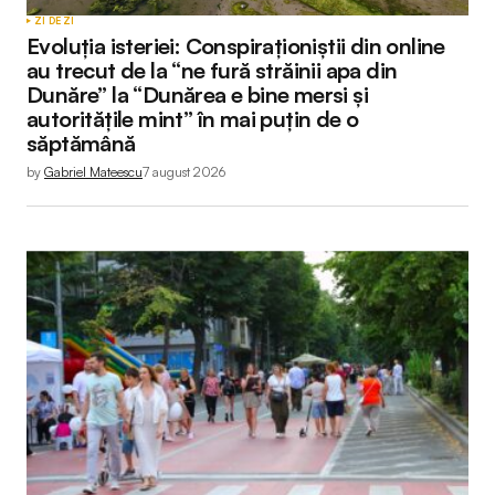
ZI DE ZI
Evoluția isteriei: Conspiraționiștii din online
au trecut de la “ne fură străinii apa din
Dunăre” la “Dunărea e bine mersi și
autoritățile mint” în mai puțin de o
săptămână
by
Gabriel Mateescu
7 august 2026