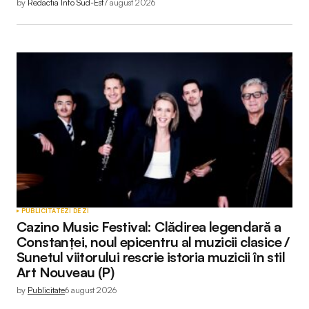
by
Redactia Info Sud-Est
7 august 2026
PUBLICITATE
ZI DE ZI
Cazino Music Festival: Clădirea legendară a
Constanței, noul epicentru al muzicii clasice /
Sunetul viitorului rescrie istoria muzicii în stil
Art Nouveau (P)
by
Publicitate
6 august 2026