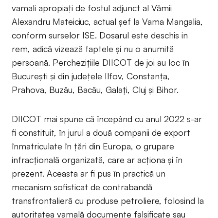
vamali apropiați de fostul adjunct al Vămii
Alexandru Mateiciuc, actual șef la Vama Mangalia,
conform surselor ISE. Dosarul este deschis in
rem, adică vizează faptele și nu o anumită
persoană. Perchezițiile DIICOT de joi au loc în
București și din județele Ilfov, Constanța,
Prahova, Buzău, Bacău, Galați, Cluj și Bihor.
DIICOT mai spune că începând cu anul 2022 s-ar
fi constituit, în jurul a două companii de export
înmatriculate în țări din Europa, o grupare
infracțională organizată, care ar acționa și în
prezent. Aceasta ar fi pus în practică un
mecanism sofisticat de contrabandă
transfrontalieră cu produse petroliere, folosind la
autoritatea vamală documente falsificate sau