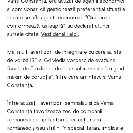
Vămii Constanța, era acuzat de agenții economici
și comisionari că gestionează preferențial situațiile
în care se află agenții economici: ”Cine nu se
conformează, așteaptă”, au declarat atunci
sursele citate.
Vezi detalii aici.
Mai mult, avertizorii de integritate cu care au stat
de vorbă ISE și G4Media vorbesc de evaziune
fiscală de 5 miliarde de lei anual în vămile ”cu grad
maxim de corupție”, între care amintesc și Vama
Constanța.
Între acuzații, avertizorii semnalau și că Vama
Constanța favorizează zeci de companii
românești de tip fantomă, cu acționariat
românesc și/sau străin, în special italian, implicate