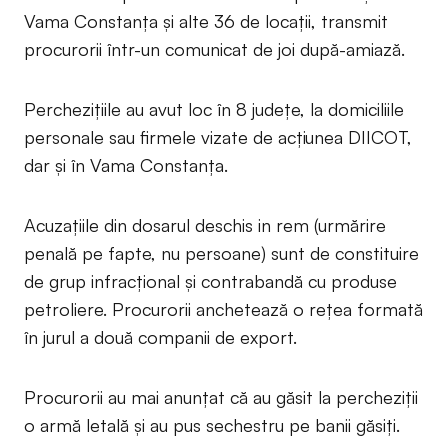
Vama Constanța și alte 36 de locații, transmit
procurorii într-un comunicat de joi după-amiază.
Perchezițiile au avut loc în 8 județe, la domiciliile
personale sau firmele vizate de acțiunea DIICOT,
dar și în Vama Constanța.
Acuzațiile din dosarul deschis in rem (urmărire
penală pe fapte, nu persoane) sunt de constituire
de grup infracțional și contrabandă cu produse
petroliere. Procurorii anchetează o rețea formată
în jurul a două companii de export.
Procurorii au mai anunțat că au găsit la percheziții
o armă letală și au pus sechestru pe banii găsiți.