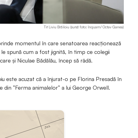
Tit Liviu Brăiloiu (sursă foto: Inquam/ Octav Ganea)
prinde momentul în care senatoarea reacționează
le spună cum a fost jignită, în timp ce colegii
e care și Niculae Bădălău, încep să râdă.
loiu este acuzat că a înjurat-o pe Florina Presadă în
 din ”Ferma animalelor” a lui George Orwell.