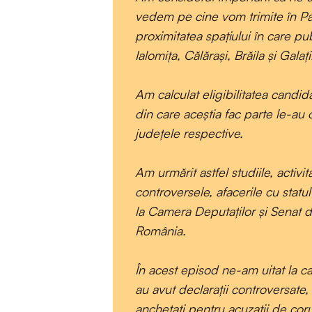
vedem pe cine vom trimite în Pa
proximitatea spațiului în care pu
Ialomița, Călărași, Brăila și Galați
Am calculat eligibilitatea candid
din care aceștia fac parte le-au o
județele respective.
Am urmărit astfel studiile, activit
controversele, afacerile cu statu
la Camera Deputaților și Senat 
România.
În acest episod ne-am uitat la ca
au avut declarații controversate, 
anchetați pentru acuzații de coru