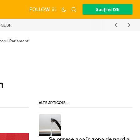
FOLLOW
Susține ISE
NGLISH
iitorul Parlament
n
ALTE ARTICOLE...
Se opreșe apa în zona de nord a