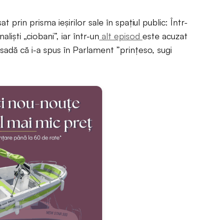
 prin prisma ieșirilor sale în spațiul public: Într-
liști „ciobani”, iar într-un
alt episod
este acuzat
adă că i-a spus în Parlament ”prințeso, sugi