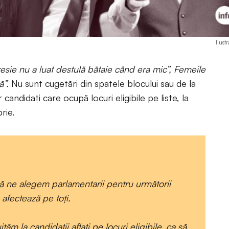
Ilust
resie nu a luat destulă bătaie când era mic”, Femeile
ă”.
Nu sunt cugetări din spatele blocului sau de la
 candidați care ocupă locuri eligibile pe liste, la
rie.
 ne alegem parlamentarii pentru următorii
e afectează pe toți.
m la candidații aflați pe locuri eligibile, ca să