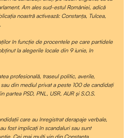
rlament. Am ales sud-estul României, adică
blicația noastră activează: Constanța, Tulcea,
.
aților în funcție de procentele pe care partidele
bținut la alegerile locale din 9 iunie, în
atea profesională, traseul politic, averile,
l sau din mediul privat a peste 100 de candidați
din partea PSD, PNL, USR, AUR și S.O.S.
ndidații care au înregistrat derapaje verbale,
au fost implicați în scandaluri sau sunt
pție. Cei mai mulți vin din Constanța.