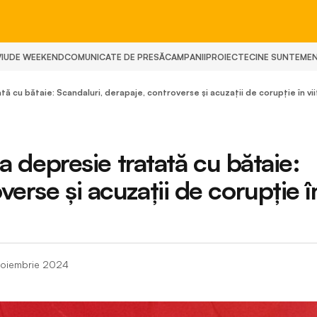
IU
DE WEEKEND
COMUNICATE DE PRESĂ
CAMPANII
PROIECTE
CINE SUNTEM
E
tată cu bătaie: Scandaluri, derapaje, controverse și acuzații de corupție în v
la depresie tratată cu bătaie:
verse și acuzații de corupție î
oiembrie 2024