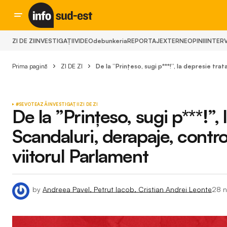
ZI DE ZI
INVESTIGAȚII
VIDEO
debunkeria
REPORTAJ
EXTERNE
OPINII
INTERV
Prima pagină
ZI DE ZI
De la ”Prințeso, sugi p***!”, la depresie tra
#SEVOTEAZĂ
INVESTIGAȚII
ZI DE ZI
De la ”Prințeso, sugi p***!”, 
Scandaluri, derapaje, contro
viitorul Parlament
by
Andreea Pavel, Petrut Iacob, Cristian Andrei Leonte
28 n