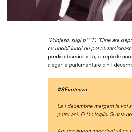
”Prințeso, sugi p***!”, ”Cine are dep
cu unghii lungi nu pot să zămisleasc
predica bisericească, ci replicile unor
alegerile parlamentare din 1 decemb
#SEvotează
La 1 decembrie mergem la vot să
patru ani. Ei fac legile. Și asta n
Am considerat important să ne uită