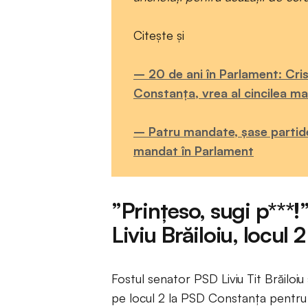
Citește și
– 20 de ani în Parlament: Cris
Constanța, vrea al cincilea ma
– Patru mandate, șase partide:
mandat în Parlament
”Prințeso, sugi p***!” 
Liviu Brăiloiu, locul
Fostul senator PSD Liviu Tit Brăiloiu
pe locul 2 la PSD Constanța pentru