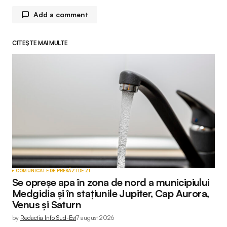
Add a comment
CITEȘTE MAI MULTE
Adresa ta de email nu va fi publicată.
Câmpurile
obligatorii sunt marcate cu
*
Comment
*
Your Name
*
COMUNICATE DE PRESĂ
ZI DE ZI
Se opreșe apa în zona de nord a municipiului
Your E-mail
*
Medgidia și în stațiunile Jupiter, Cap Aurora,
Venus și Saturn
by
Redactia Info Sud-Est
7 august 2026