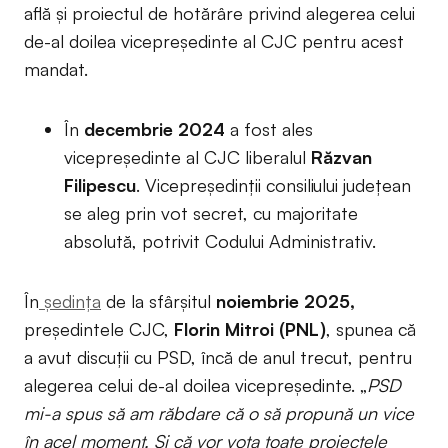
află și proiectul de hotărâre privind alegerea celui
de-al doilea vicepreședinte al CJC pentru acest
mandat.
În
decembrie 2024
a fost ales
vicepreședinte al CJC liberalul
Răzvan
Filipescu
. Vicepreşedinţii consiliului judeţean
se aleg prin vot secret, cu majoritate
absolută, potrivit Codului Administrativ.
În
ședința
de la sfârșitul
noiembrie 2025,
președintele CJC,
Florin Mitroi (PNL)
, spunea că
a avut discuții cu PSD, încă de anul trecut, pentru
alegerea celui de-al doilea vicepreședinte. „
PSD
mi-a spus să am răbdare că o să propună un vice
în acel moment. Și că vor vota toate proiectele