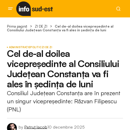
Prima pagină
ZI DE ZI
Cel de-al doilea vicepreședinte al
Consiliului Județean Constanța va fi ales în ședința de luni
ADMINISTRAȚIE
POLITIC
ZI DE ZI
Cel de-al doilea
vicepreședinte al Consiliului
Județean Constanța va fi
ales în ședința de luni
Consiliul Județean Constanța are în prezent
un singur vicepreședinte: Răzvan Filipescu
(PNL)
by
Petruț Iacob
10 decembrie 2025