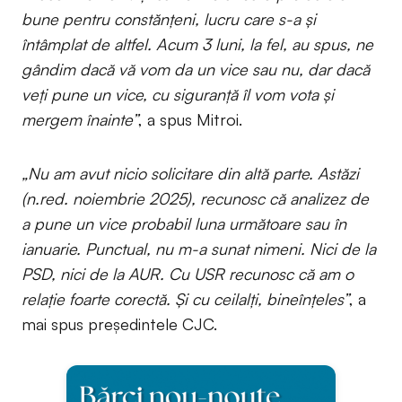
bune pentru constănțeni, lucru care s-a și
întâmplat de altfel. Acum 3 luni, la fel, au spus, ne
gândim dacă vă vom da un vice sau nu, dar dacă
veți pune un vice, cu siguranță îl vom vota și
mergem înainte”
, a spus Mitroi.
„Nu am avut nicio solicitare din altă parte. Astăzi
(n.red. noiembrie 2025), recunosc că analizez de
a pune un vice probabil luna următoare sau în
ianuarie. Punctual, nu m-a sunat nimeni. Nici de la
PSD, nici de la AUR. Cu USR recunosc că am o
relație foarte corectă. Și cu ceilalți, bineînțeles”
, a
mai spus președintele CJC.