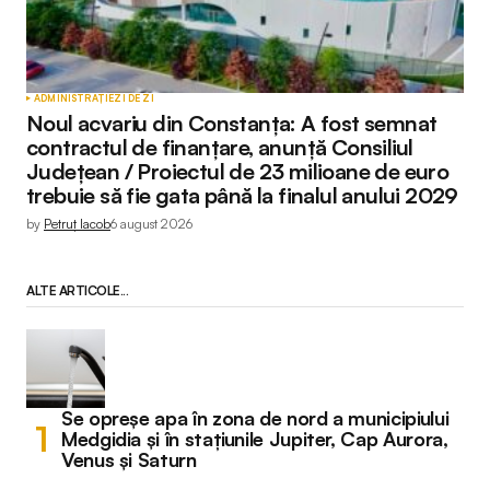
ADMINISTRAȚIE
ZI DE ZI
Noul acvariu din Constanța: A fost semnat
contractul de finanțare, anunță Consiliul
Județean / Proiectul de 23 milioane de euro
trebuie să fie gata până la finalul anului 2029
by
Petruț Iacob
6 august 2026
ALTE ARTICOLE...
Se opreșe apa în zona de nord a municipiului
Medgidia și în stațiunile Jupiter, Cap Aurora,
Venus și Saturn