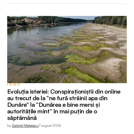
Submit Comment
ZI DE ZI
Evoluția isteriei: Conspiraționiștii din online
au trecut de la “ne fură străinii apa din
Dunăre” la “Dunărea e bine mersi și
autoritățile mint” în mai puțin de o
săptămână
by
Gabriel Mateescu
7 august 2026