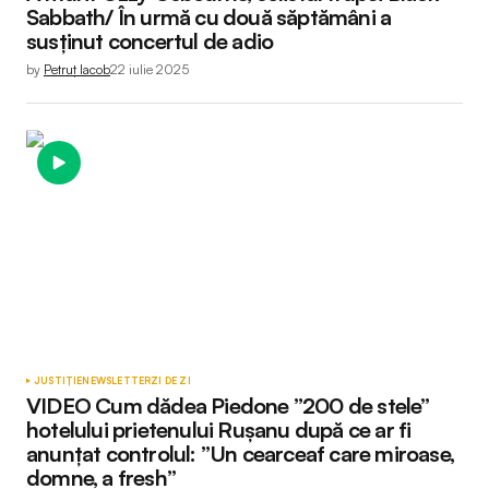
Sabbath/ În urmă cu două săptămâni a
susținut concertul de adio
by
Petruț Iacob
22 iulie 2025
JUSTIȚIE
NEWSLETTER
ZI DE ZI
VIDEO Cum dădea Piedone ”200 de stele”
hotelului prietenului Rușanu după ce ar fi
anunțat controlul: ”Un cearceaf care miroase,
domne, a fresh”