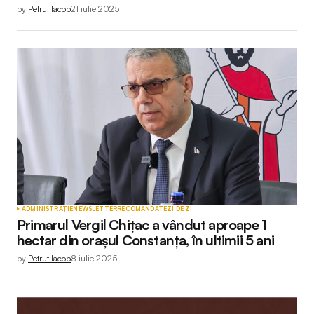
by
Petruț Iacob
21 iulie 2025
ADMINISTRAȚIE
NEWSLETTER
RECOMANDATE
ZI DE ZI
Primarul Vergil Chițac a vândut aproape 1
hectar din orașul Constanța, în ultimii 5 ani
by
Petruț Iacob
8 iulie 2025