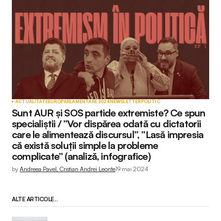
ACTUALITATE
EUROPARLAMENTARE 2024
NEWSLETTER
POLITIC
Sunt AUR și SOS partide extremiste? Ce spun
specialiștii / ”Vor dispărea odată cu dictatorii
care le alimentează discursul”, ”Lasă impresia
că există soluții simple la probleme
complicate” (analiză, infografice)
by
Andreea Pavel, Cristian Andrei Leonte
19 mai 2024
ALTE ARTICOLE...