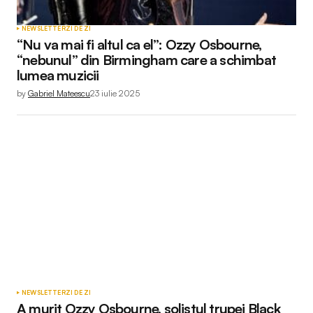
NEWSLETTER
ZI DE ZI
“Nu va mai fi altul ca el”: Ozzy Osbourne,
“nebunul” din Birmingham care a schimbat
lumea muzicii
by
Gabriel Mateescu
23 iulie 2025
NEWSLETTER
ZI DE ZI
A murit Ozzy Osbourne, solistul trupei Black