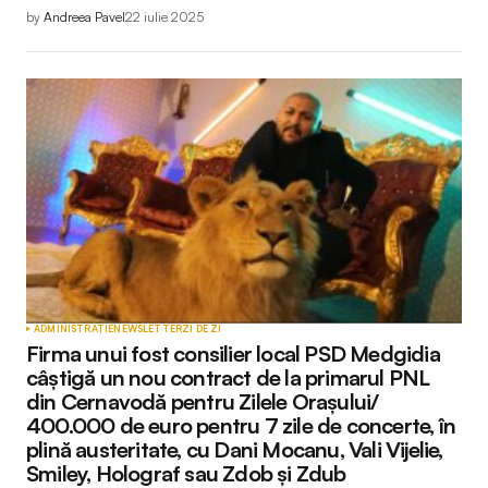
by
Andreea Pavel
22 iulie 2025
ADMINISTRAȚIE
NEWSLETTER
ZI DE ZI
Firma unui fost consilier local PSD Medgidia
câștigă un nou contract de la primarul PNL
din Cernavodă pentru Zilele Orașului/
400.000 de euro pentru 7 zile de concerte, în
plină austeritate, cu Dani Mocanu, Vali Vijelie,
Smiley, Holograf sau Zdob și Zdub