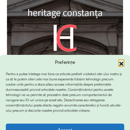
Preferințe
Pentru a putea înțelege mai bine ce articole preferă vizitatorii site-ului nostru și
ca să le putem oferi cele mai bune experiențe folosim tehnologii precum
cookie-urile pentru a stoca și/sau accesa informațiile despre preferințele
dumneavoastră privind articolele noastre. Consimțământul pentru aceste
tehnologii ne va permite să procesăm date precum comportamentul de
navigare sau ID-uri unice pe acest site. Dezactivarea sau retragerea
consimțământului poate afecta negativ anumite caracteristici și funcții ale site-
ului precum și deciziile noastre privind articolele viitoare.