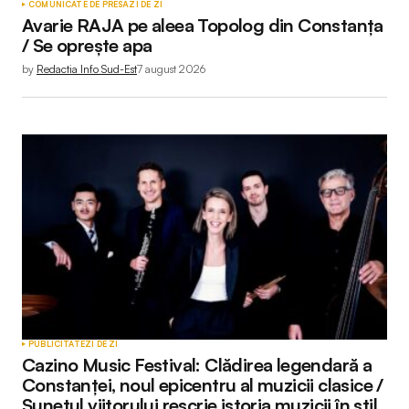
COMUNICATE DE PRESĂ
ZI DE ZI
Avarie RAJA pe aleea Topolog din Constanța
/ Se oprește apa
by
Redactia Info Sud-Est
7 august 2026
PUBLICITATE
ZI DE ZI
Cazino Music Festival: Clădirea legendară a
Constanței, noul epicentru al muzicii clasice /
Sunetul viitorului rescrie istoria muzicii în stil