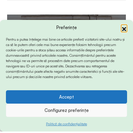
Preferințe
Pentru a putea înțelege mai bine ce articole preferă vizitatorii site-ului nostru și
ca să le putem oferi cele mai bune experiențe folosim tehnologii precum
cookie-urile pentru a stoca și/sau accesa informațiile despre preferințele
dumneavoastră privind articolele noastre. Consimțământul pentru aceste
tehnologii ne va permite să procesăm date precum comportamentul de
navigare sau ID-uri unice pe acest site. Dezactivarea sau retragerea
consimțământului poate afecta negativ anumite caracteristici și funcții ale site-
ului precum și deciziile noastre privind articolele viitoare.
Accept
Configurez preferințe
Politică de confidențialitate