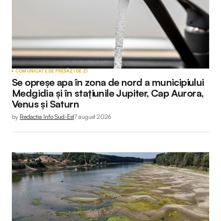
Your Name
*
COMUNICATE DE PRESĂ
ZI DE ZI
Se opreșe apa în zona de nord a municipiului
Your E-mail
*
Medgidia și în stațiunile Jupiter, Cap Aurora,
Venus și Saturn
by
Redactia Info Sud-Est
7 august 2026
Submit Comment