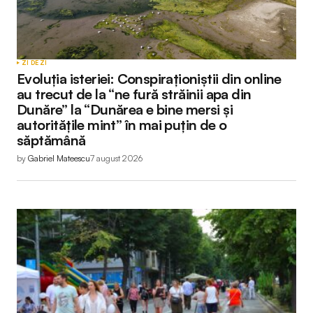
ZI DE ZI
Evoluția isteriei: Conspiraționiștii din online
au trecut de la “ne fură străinii apa din
Dunăre” la “Dunărea e bine mersi și
autoritățile mint” în mai puțin de o
săptămână
by
Gabriel Mateescu
7 august 2026