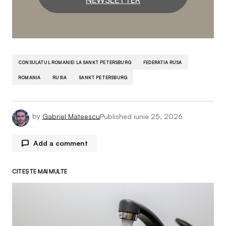
CONSULATUL ROMANIEI LA SANKT PETERSBURG
FEDERATIA RUSA
ROMANIA
RUSIA
SANKT PETERSBURG
by
Gabriel Mateescu
Published
iunie 25, 2026
Add a comment
CITEȘTE MAI MULTE
Adresa ta de email nu va fi publicată.
Câmpurile
obligatorii sunt marcate cu
*
Comment
*