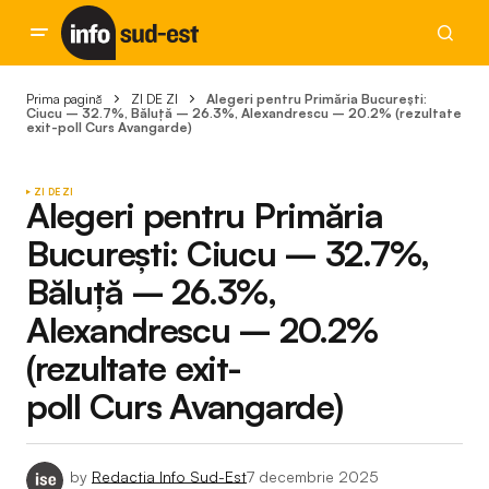
Prima pagină
ZI DE ZI
Alegeri pentru Primăria București:
Ciucu – 32.7%, Băluță – 26.3%, Alexandrescu – 20.2% (rezultate
exit-poll Curs Avangarde)
ZI DE ZI
Alegeri pentru Primăria
București: Ciucu – 32.7%,
Băluță – 26.3%,
Alexandrescu – 20.2%
(rezultate exit-
poll Curs Avangarde)
by
Redactia Info Sud-Est
7 decembrie 2025