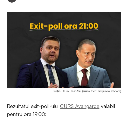
Ilustație Delia Dascălu (sursa foto: Inquam Photos)
Rezultatul exit-poll-ului
CURS Avangarde
valabil
pentru ora 19.00: