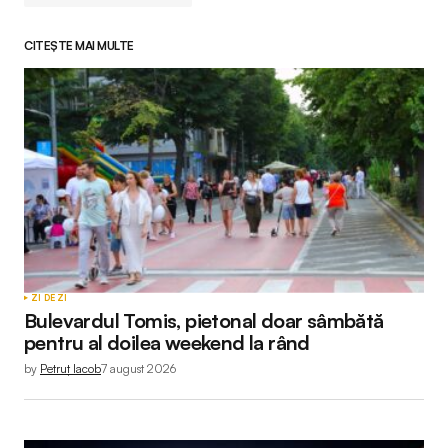
CITEȘTE MAI MULTE
Adresa ta de email nu va fi publicată.
Câmpurile
obligatorii sunt marcate cu
*
Comment
*
Your Name
*
ZI DE ZI
Bulevardul Tomis, pietonal doar sâmbătă
Your E-mail
*
pentru al doilea weekend la rând
by
Petruț Iacob
7 august 2026
Submit Comment