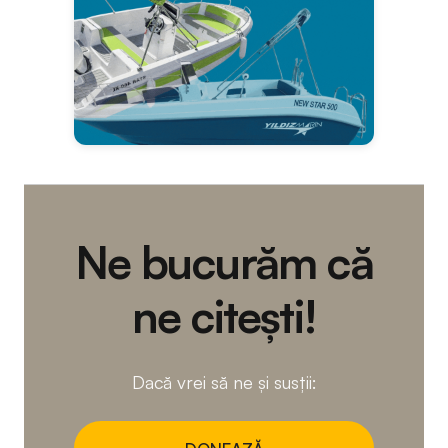
Ne bucurăm că
ne citești!
Dacă vrei să ne și susții: