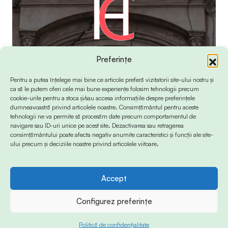
Preferințe
Pentru a putea înțelege mai bine ce articole preferă vizitatorii site-ului nostru și
ca să le putem oferi cele mai bune experiențe folosim tehnologii precum
cookie-urile pentru a stoca și/sau accesa informațiile despre preferințele
dumneavoastră privind articolele noastre. Consimțământul pentru aceste
tehnologii ne va permite să procesăm date precum comportamentul de
navigare sau ID-uri unice pe acest site. Dezactivarea sau retragerea
consimțământului poate afecta negativ anumite caracteristici și funcții ale site-
ului precum și deciziile noastre privind articolele viitoare.
Accept
© 2024 Info-Sud-Est. All Rights Reserved.
Configurez preferințe
Politică de confidențialitate