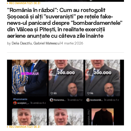
RECOMANDATE
ZI DE ZI
”România în război”: Cum au rostogolit
Șoșoacă și alți ”suveraniști” pe rețele fake-
news-ul panicard despre ”bombardamentele”
din Vâlcea și Pitești, în realitate exerciții
aeriene anunțate cu câteva zile înainte
by
Delia Dascălu, Gabriel Mateescu
14 martie 2026
RECOMANDATE
ZI DE ZI