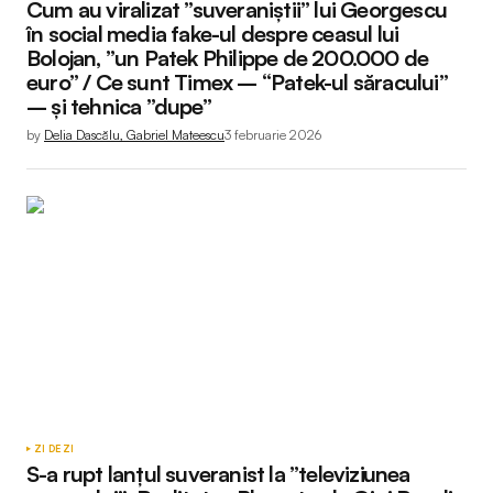
Cum au viralizat ”suveraniștii” lui Georgescu
în social media fake-ul despre ceasul lui
Bolojan, ”un Patek Philippe de 200.000 de
euro” / Ce sunt Timex – “Patek-ul săracului”
– și tehnica ”dupe”
by
Delia Dascălu, Gabriel Mateescu
3 februarie 2026
ZI DE ZI
S-a rupt lanțul suveranist la ”televiziunea