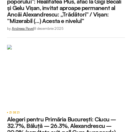
poporului”: Realitatea Plus, atac la Gigi Becali
și Gelu Vișan, invitat aproape permanent al
Ancăi Alexandrescu: „Trădători” / Vișan:
”Mizerabil (…) Acesta e nivelul”
by
Andreea Pavel
8 decembrie 2025
ZI DE ZI
Alegeri pentru Primăria București: Ciucu –
32.7%, Băluță – 26.3%, Alexandrescu –