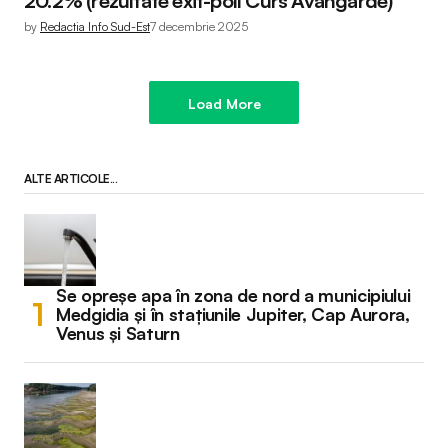
20.2% (rezultate exit-poll Curs Avangarde)
by
Redactia Info Sud-Est
7 decembrie 2025
Load More
ALTE ARTICOLE...
Se opreșe apa în zona de nord a municipiului
Medgidia și în stațiunile Jupiter, Cap Aurora,
Venus și Saturn