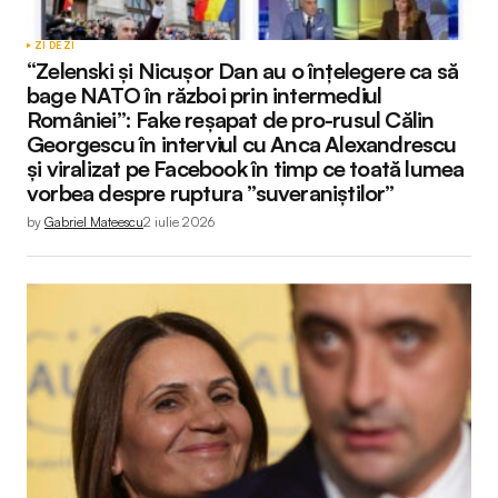
ZI DE ZI
“Zelenski și Nicușor Dan au o înțelegere ca să
bage NATO în război prin intermediul
României”: Fake reșapat de pro-rusul Călin
Georgescu în interviul cu Anca Alexandrescu
și viralizat pe Facebook în timp ce toată lumea
vorbea despre ruptura ”suveraniștilor”
by
Gabriel Mateescu
2 iulie 2026