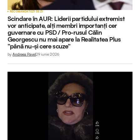
RECOMANDATE
ZI DE ZI
Scindare în AUR: Liderii partidului extremist
vor anticipate, alți membri importanți cer
guvernare cu PSD / Pro-rusul Călin
Georgescu nu mai apare la Realitatea Plus
”până nu-și cere scuze”
by
Andreea Pavel
29 iunie 2026