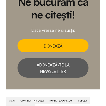
Ne bucurăm că
ne citești!
Dacă vrei să ne și susții:
DONEAZĂ
ABONEAZĂ-TE LA
NEWSLETTER
9 MAI
CONSTANTIN HOGEA
HORIA TEODORESCU
TULCEA