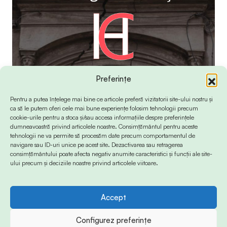
Preferințe
Pentru a putea înțelege mai bine ce articole preferă vizitatorii site-ului nostru și
ca să le putem oferi cele mai bune experiențe folosim tehnologii precum
cookie-urile pentru a stoca și/sau accesa informațiile despre preferințele
dumneavoastră privind articolele noastre. Consimțământul pentru aceste
tehnologii ne va permite să procesăm date precum comportamentul de
navigare sau ID-uri unice pe acest site. Dezactivarea sau retragerea
consimțământului poate afecta negativ anumite caracteristici și funcții ale site-
ului precum și deciziile noastre privind articolele viitoare.
Accept
© 2024 Info-Sud-Est. All Rights Reserved.
Configurez preferințe