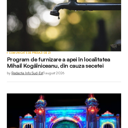
COMUNICATE DE PRESĂ
ZI DE ZI
Program de furnizare a apei în localitatea
Mihail Kogălniceanu, din cauza secetei
by
Redactia Info Sud-Est
3 august 2026