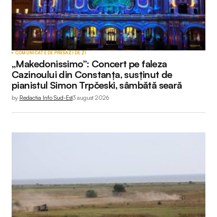
COMUNICATE DE PRESĂ
ZI DE ZI
„Makedonissimo”: Concert pe faleza
Cazinoului din Constanța, susținut de
pianistul Simon Trpčeski, sâmbătă seară
by
Redactia Info Sud-Est
3 august 2026