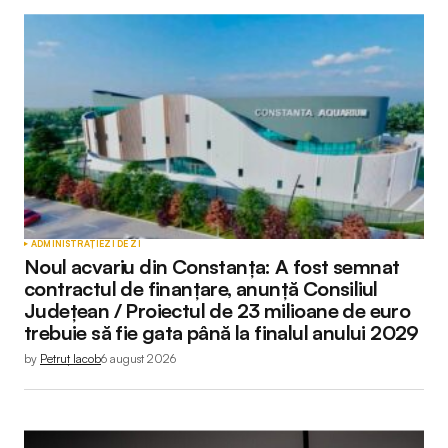
Adresa ta de email nu va fi publicată.
Câmpurile
obligatorii sunt marcate cu
*
Comment
*
Your Name
*
ADMINISTRAȚIE
ZI DE ZI
Noul acvariu din Constanța: A fost semnat
Your E-mail
*
contractul de finanțare, anunță Consiliul
Județean / Proiectul de 23 milioane de euro
trebuie să fie gata până la finalul anului 2029
by
Petruț Iacob
6 august 2026
Submit Comment