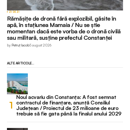
ZI DE ZI
Rămășițe de dronă fără explozibil, găsite în
apă, în stațiunea Mamaia / Nu se știe
momentan dacă este vorba de o dronă civilă
sau militară, susține prefectul Constanței
by
Petruț Iacob
5 august 2026
ALTE ARTICOLE...
Noul acvariu din Constanța: A fost semnat
contractul de finanțare, anunță Consiliul
Județean / Proiectul de 23 milioane de euro
trebuie să fie gata până la finalul anului 2029