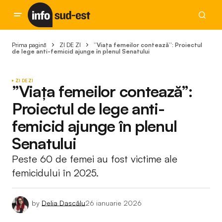
Prima pagină
ZI DE ZI
”Viața femeilor contează”: Proiectul
de lege anti-femicid ajunge în plenul Senatului
ZI DE ZI
”Viața femeilor contează”:
Proiectul de lege anti-
femicid ajunge în plenul
Senatului
Peste 60 de femei au fost victime ale
femicidului în 2025.
by
Delia Dascălu
26 ianuarie 2026