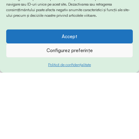
navigare sau ID-uri unice pe acest site. Dezactivarea sau retragerea
consimțământului poate afecta negativ anumite caracteristici și funcții ale site-
ului precum și deciziile noastre privind articolele viitoare.
Accept
Configurez preferințe
Politică de confidențialitate
© 2024 Info-Sud-Est. All Rights Reserved.