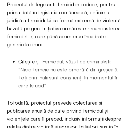
Proiectul de lege anti-femicid introduce, pentru
prima dată în legislația românească, definirea
juridică a femicidului ca formă extremă de violență
bazată pe gen. Inițiativa urmărește recunoașterea
femicidelor, care până acum erau încadrate
generic la omor.
Citește și:
Femicidul, văzut de criminaliști:
”Nicio femeie nu este omorâtă din greșeală.
Toți criminalii sunt conștienți în momentul în
care le ucid”
Totodată, proiectul prevede colectarea și
publicarea anuală de date privind femicidul și
violențele care îl preced, inclusiv informații despre
relația dintre victimă și agresor. Inițiatorii susțin în