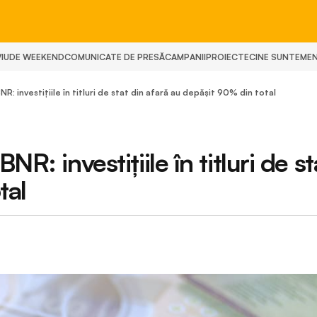
IU
DE WEEKEND
COMUNICATE DE PRESĂ
CAMPANII
PROIECTE
CINE SUNTEM
E
R: investiţiile în titluri de stat din afară au depăşit 90% din total
R: investiţiile în titluri de st
tal