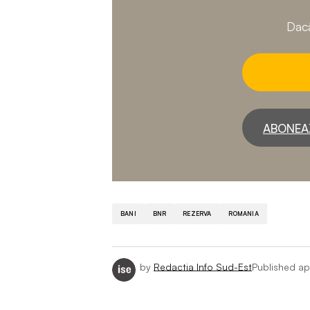
Dacă
ABONEA
BANI
BNR
REZERVA
ROMANIA
by
Redactia Info Sud-Est
Published
ap