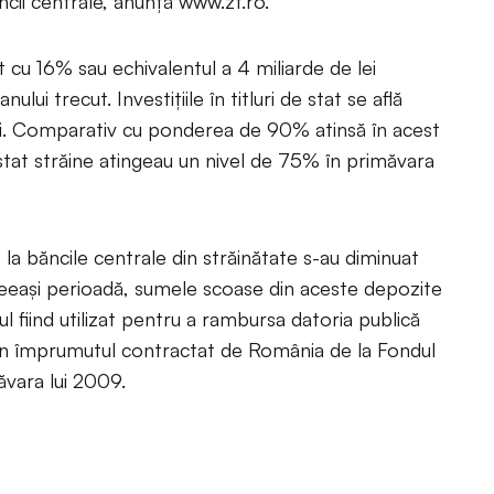
ncii centrale, anunță www.zf.ro.
cut cu 16% sau echi­valentul a 4 miliarde de lei
lui trecut. Investiţiile în titluri de stat se află
ani. Comparativ cu ponderea de 90% atinsă în acest
stat străine atingeau un nivel de 75% în primăvara
a băncile centrale din străinătate s-au diminuat
ceeaşi perioadă, sumele scoase din aceste depozite
estul fiind utilizat pentru a rambursa datoria publică
din împru­mutul contractat de România de la Fondul
ăvara lui 2009.