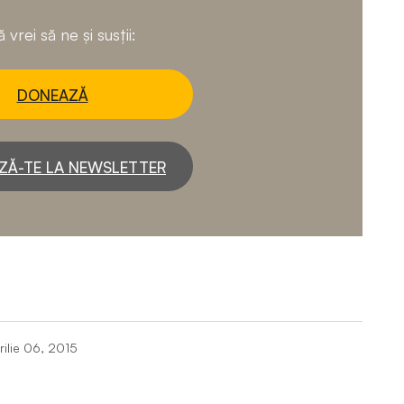
 vrei să ne și susții:
DONEAZĂ
ZĂ-TE LA NEWSLETTER
rilie 06, 2015