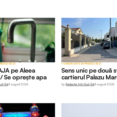
RESĂ
ZI DE ZI
COMUNICATE DE PRESĂ
ZI DE ZI
AJA pe Aleea
Sens unic pe două st
/ Se oprește apa
cartierul Palazu Ma
ud-Est
4 august 2026
by
Redactia Info Sud-Est
4 august 2026