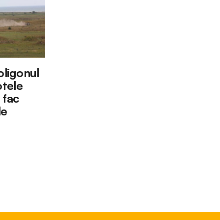
oligonul
tele
 fac
le