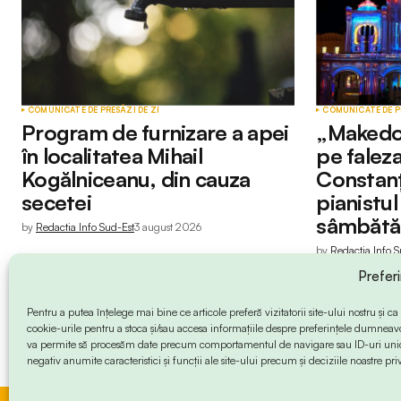
COMUNICATE DE PRESĂ
ZI DE ZI
COMUNICATE DE P
Program de furnizare a apei
„Makedo
în localitatea Mihail
pe faleza
Kogălniceanu, din cauza
Constanț
secetei
pianistu
sâmbătă
by
Redactia Info Sud-Est
3 august 2026
by
Redactia Info S
Prefer
Pentru a putea înțelege mai bine ce articole preferă vizitatorii site-ului nostru și
cookie-urile pentru a stoca și/sau accesa informațiile despre preferințele dumneav
va permite să procesăm date precum comportamentul de navigare sau ID-uri unice
negativ anumite caracteristici și funcții ale site-ului precum și deciziile noastre priv