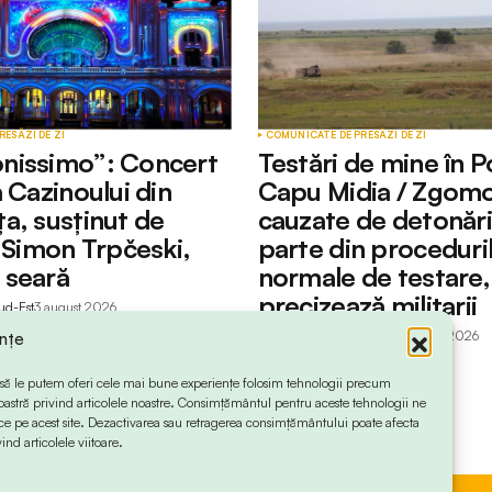
RESĂ
ZI DE ZI
COMUNICATE DE PRESĂ
ZI DE ZI
nissimo”: Concert
Testări de mine în P
 Cazinoului din
Capu Midia / Zgomo
a, susținut de
cauzate de detonări
l Simon Trpčeski,
parte din proceduri
 seară
normale de testare,
precizează militarii
ud-Est
3 august 2026
by
Redactia Info Sud-Est
3 august 2026
ințe
 ca să le putem oferi cele mai bune experiențe folosim tehnologii precum
oastră privind articolele noastre. Consimțământul pentru aceste tehnologii ne
 pe acest site. Dezactivarea sau retragerea consimțământului poate afecta
ind articolele viitoare.