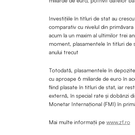
miliarde de euro, potrivit datelor bă
Investiţiile în titluri de stat au cres
comparativ cu nivelul din primăvara anu
acum la un maxim al ultimilor trei 
moment, plasamentele în titluri de 
anului trecut
Totodată, plasamentele în depozite l
cu aproape 6 miliarde de euro în a
fiind plasate în titluri de stat, iar r
externă, în special rate şi dobânzi 
Monetar Interna­ţional (FMI) în prim
Mai multe informații pe
www.zf.ro