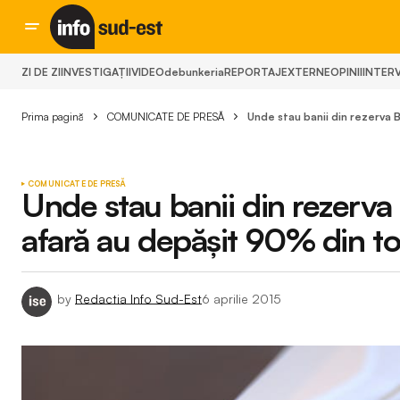
ZI DE ZI
INVESTIGAȚII
VIDEO
debunkeria
REPORTAJ
EXTERNE
OPINII
INTERV
Prima pagină
COMUNICATE DE PRESĂ
Unde stau banii din rezerva BN
COMUNICATE DE PRESĂ
Unde stau banii din rezerva BN
afară au depăşit 90% din to
by
Redactia Info Sud-Est
6 aprilie 2015