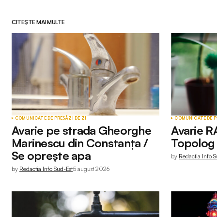
CITEȘTE MAI MULTE
COMUNICATE DE PRESĂ
ZI DE ZI
COMUNICATE DE P
Avarie pe strada Gheorghe
Avarie R
Marinescu din Constanța /
Topolog 
Se oprește apa
by
Redactia Info S
by
Redactia Info Sud-Est
5 august 2026