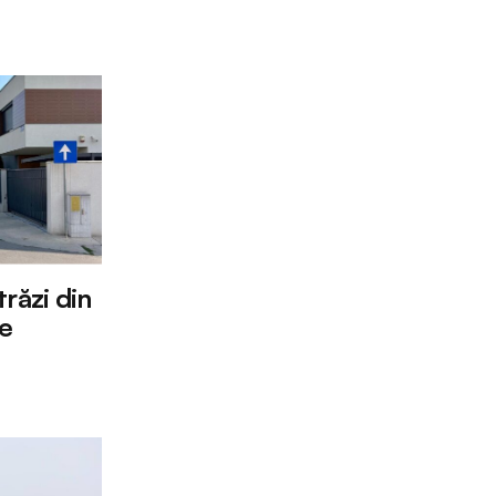
răzi din
re