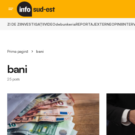
ZI DE ZI
INVESTIGAȚII
VIDEO
debunkeria
REPORTAJ
EXTERNE
OPINII
INTERV
Prima pagină
bani
bani
25 posts