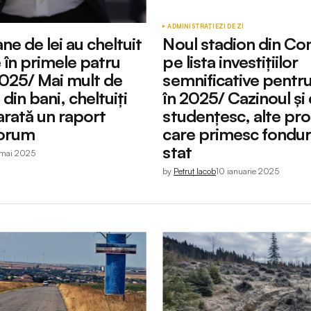
ADMINISTRAȚIE
ZI DE ZI
ane de lei au cheltuit
Noul stadion din Co
 în primele patru
pe lista investițiilor
2025/ Mai mult de
semnificative pentr
din bani, cheltuiți
în 2025/ Cazinoul și
arată un raport
studențesc, alte pro
Forum
care primesc fonduri
stat
 mai 2025
by
Petruț Iacob
10 ianuarie 2025