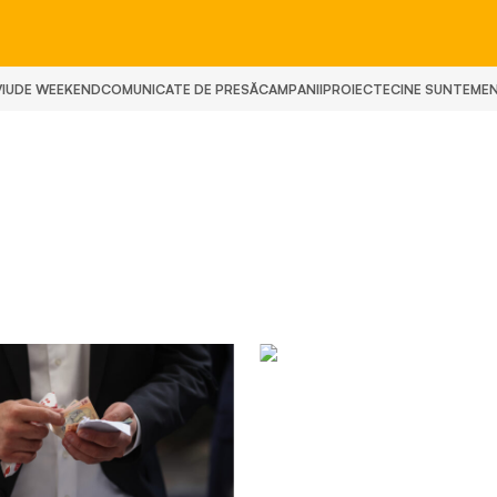
IU
DE WEEKEND
COMUNICATE DE PRESĂ
CAMPANII
PROIECTE
CINE SUNTEM
E