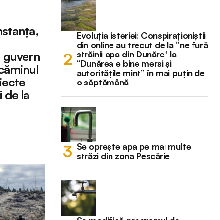
nstanța,
Evoluția isteriei: Conspiraționiștii
din online au trecut de la “ne fură
străinii apa din Dunăre” la
u guvern
“Dunărea e bine mersi și
 căminul
autoritățile mint” în mai puțin de
iecte
o săptămână
 de la
Se oprește apa pe mai multe
străzi din zona Pescărie