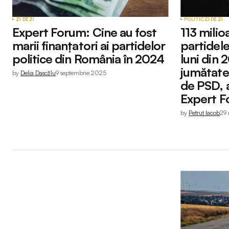
ZI DE ZI
POLITIC
ZI DE ZI
Expert Forum: Cine au fost
113 milio
marii finanțatori ai partidelor
partidele
politice din România în 2024
luni din 
jumătate 
by
Delia Dascălu
9 septembrie 2025
de PSD, 
Expert 
by
Petruț Iacob
29