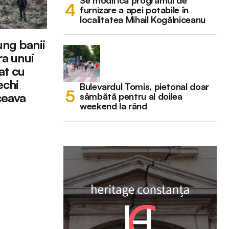
Se modifică programul de
furnizare a apei potabile în
localitatea Mihail Kogălniceanu
ung banii
ra unui
at cu
echi
Bulevardul Tomis, pietonal doar
ceava
sâmbătă pentru al doilea
weekend la rând