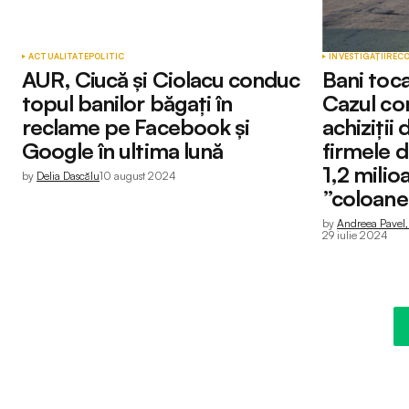
ACTUALITATE
POLITIC
INVESTIGAȚII
REC
AUR, Ciucă și Ciolacu conduc
Bani toc
topul banilor băgați în
Cazul co
reclame pe Facebook și
achiziții
Google în ultima lună
firmele d
1,2 milio
by
Delia Dascălu
10 august 2024
”coloane
by
Andreea Pavel, 
29 iulie 2024