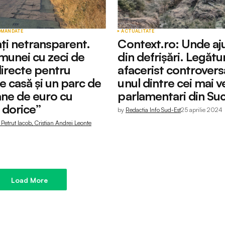
OMANDATE
ACTUALITATE
ați netransparent.
Context.ro: Unde aj
munei cu zeci de
din defrișări. Legătu
 directe pentru
afacerist controvers
e casă și un parc de
unul dintre cei mai v
ane de euro cu
parlamentari din Su
 dorice”
by
Redactia Info Sud-Est
25 aprilie 2024
Petrut Iacob, Cristian Andrei Leonte
Load More