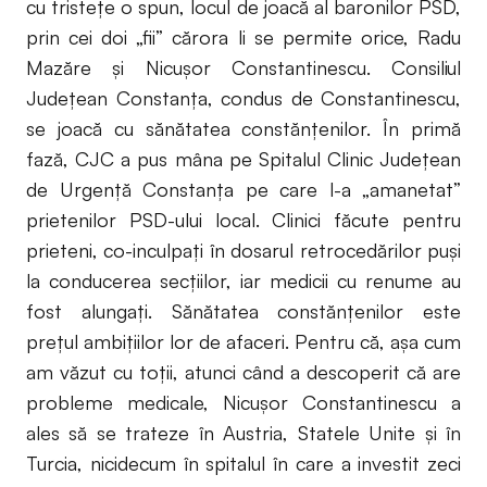
cu tristeţe o spun, locul de joacă al baronilor PSD,
prin cei doi „fii” cărora li se permite orice, Radu
Mazăre şi Nicuşor Constantinescu. Consiliul
Judeţean Constanţa, condus de Constantinescu,
se joacă cu sănătatea constănţenilor. În primă
fază, CJC a pus mâna pe Spitalul Clinic Judeţean
de Urgenţă Constanţa pe care l-a „amanetat”
prietenilor PSD-ului local. Clinici făcute pentru
prieteni, co-inculpaţi în dosarul retrocedărilor puşi
la conducerea secţiilor, iar medicii cu renume au
fost alungaţi. Sănătatea constănţenilor este
preţul ambiţiilor lor de afaceri. Pentru că, aşa cum
am văzut cu toţii, atunci când a descoperit că are
probleme medicale, Nicuşor Constantinescu a
ales să se trateze în Austria, Statele Unite şi în
Turcia, nicidecum în spitalul în care a investit zeci