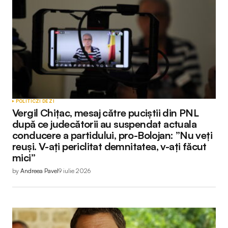
POLITIC
ZI DE ZI
Vergil Chițac, mesaj către puciștii din PNL
după ce judecătorii au suspendat actuala
conducere a partidului, pro-Bolojan: ”Nu veți
reuși. V-ați periclitat demnitatea, v-ați făcut
mici”
by
Andreea Pavel
9 iulie 2026