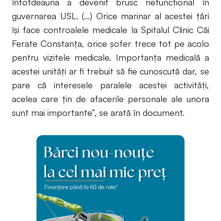
întotdeauna a devenit brusc nefuncţional în
guvernarea USL. (…) Orice marinar al acestei ţări
îşi face controalele medicale la Spitalul Clinic Căi
Ferate Constanţa, orice şofer trece tot pe acolo
pentru vizitele medicale. Importanţa medicală a
acestei unităţi ar fi trebuit să fie cunoscută dar, se
pare că interesele paralele acestei activităţi,
acelea care ţin de afacerile personale ale unora
sunt mai importante”, se arată în document.