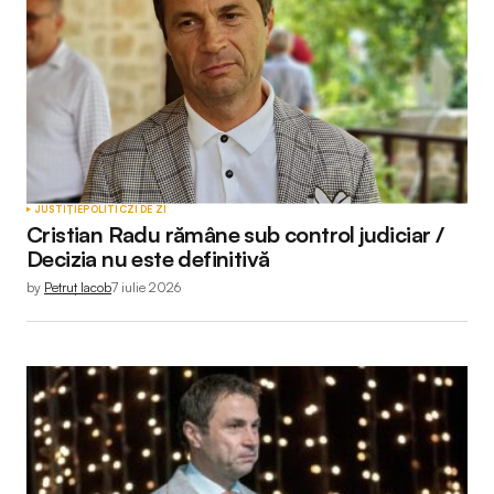
JUSTIȚIE
POLITIC
ZI DE ZI
Cristian Radu rămâne sub control judiciar /
Decizia nu este definitivă
by
Petruț Iacob
7 iulie 2026