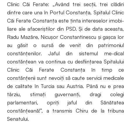
Clinic Căi Ferate: „Având trei secţii, trei clădiri
dintre care una în Portul Constanţa, Spitalul Clinic
Căi Ferate Constanţa este ţinta intereselor imobi-
liare ale afaceriştilor din PSD. Şi de data aceasta,
Radu Mazăre, Nicuşor Constantinescu şi gaşca lor
au găsit o sursă de venit din patrimoniul
constănţenilor. Jaful din sistemul me-dical
constănţean va continua cu desfiinţarea Spitalului
Clinic Căi Ferate Constanţa în timp ce
constănţenii sunt nevoiţi să caute servicii medicale
de calitate în Turcia sau Austria. Până nu e prea
târziu, stimaţi guvernanţi, dragi colegi
parlamentari, opriţi jaful din Sănătatea
constănţeană!”, a transmis Chiru de la tribuna
Senatului.