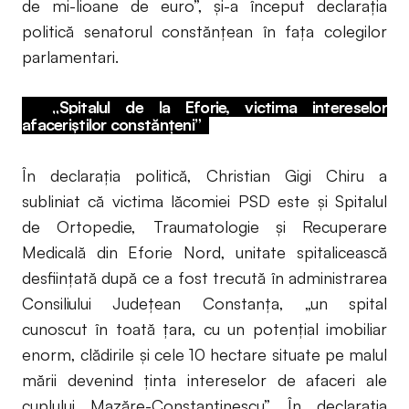
de mi-lioane de euro”, și-a început declarația
politică senatorul constănțean în faţa colegilor
parlamentari.
„Spitalul de la Eforie, victima intereselor
afaceriștilor constănțeni”
În declaraţia politică, Christian Gigi Chiru a
subliniat că victima lăcomiei PSD este şi Spitalul
de Ortopedie, Traumatologie şi Recuperare
Medicală din Eforie Nord, unitate spitalicească
desfiinţată după ce a fost trecută în administrarea
Consiliului Judeţean Constanţa, „un spital
cunoscut în toată ţara, cu un potenţial imobiliar
enorm, clădirile şi cele 10 hectare situate pe malul
mării devenind ţinta intereselor de afaceri ale
cuplului Mazăre-Constantinescu”. În declaraţia