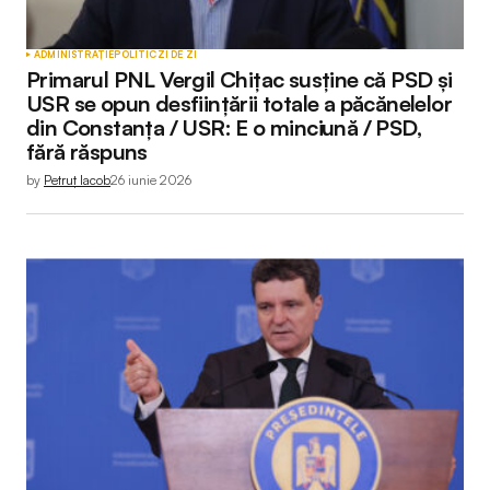
ADMINISTRAȚIE
POLITIC
ZI DE ZI
Primarul PNL Vergil Chițac susține că PSD și
USR se opun desființării totale a păcănelelor
din Constanța / USR: E o minciună / PSD,
fără răspuns
by
Petruț Iacob
26 iunie 2026