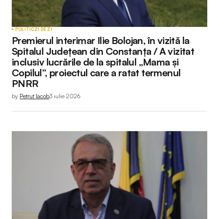
POLITIC
ZI DE ZI
Premierul interimar Ilie Bolojan, în vizită la
Spitalul Județean din Constanța / A vizitat
inclusiv lucrările de la spitalul „Mama și
Copilul”, proiectul care a ratat termenul
PNRR
by
Petruț Iacob
3 iulie 2026