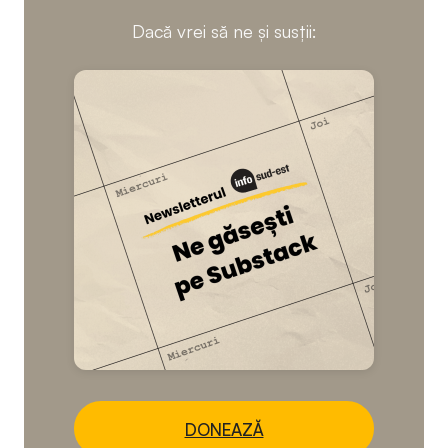
Dacă vrei să ne și susții:
DONEAZĂ