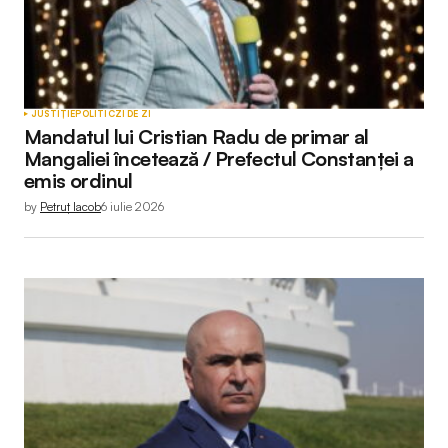
JUSTIȚIE
POLITIC
ZI DE ZI
Mandatul lui Cristian Radu de primar al
Mangaliei încetează / Prefectul Constanței a
emis ordinul
by
Petruț Iacob
6 iulie 2026