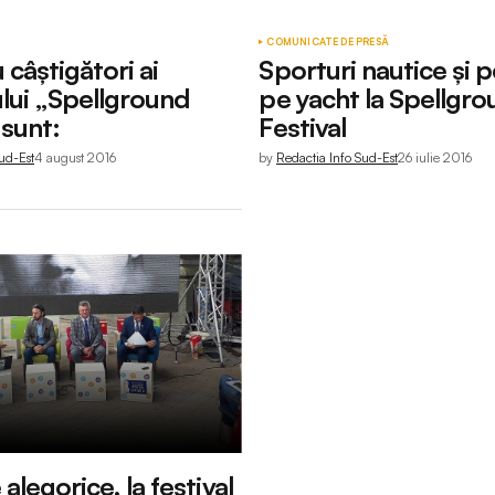
COMUNICATE DE PRESĂ
 câștigători ai
Sporturi nautice și p
lui „Spellground
pe yacht la Spellgr
 sunt:
Festival
ud-Est
4 august 2016
by
Redactia Info Sud-Est
26 iulie 2016
 alegorice, la festival