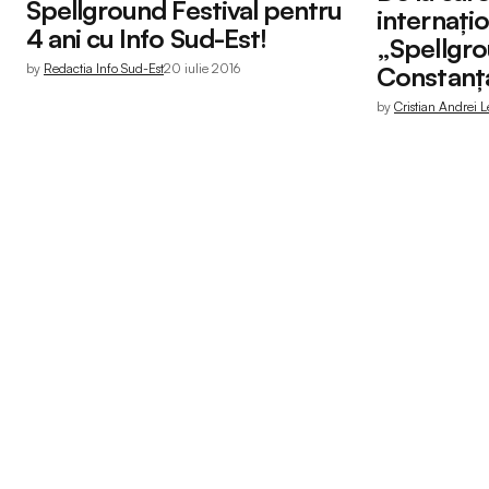
Spellground Festival pentru
internațio
4 ani cu Info Sud-Est!
„Spellgrou
by
Redactia Info Sud-Est
20 iulie 2016
Constanț
by
Cristian Andrei 