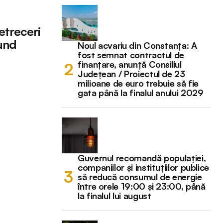
etreceri
ound
Noul acvariu din Constanța: A
fost semnat contractul de
finanțare, anunță Consiliul
Județean / Proiectul de 23
milioane de euro trebuie să fie
gata până la finalul anului 2029
Guvernul recomandă populației,
companiilor și instituțiilor publice
să reducă consumul de energie
între orele 19:00 și 23:00, până
la finalul lui august