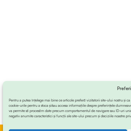
Prefer
Pentru a putea înțelege mai bine ce articole preferă vizitatorii site-ului nostru și
cookie-urile pentru a stoca și/sau accesa informațiile despre preferințele dumneav
va permite să procesăm date precum comportamentul de navigare sau ID-uri unice
negativ anumite caracteristici și funcții ale site-ului precum și deciziile noastre priv