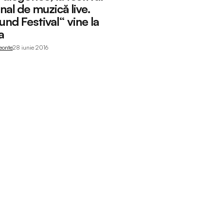
nal de muzică live.
nd Festival“ vine la
a
Leonte
28 iunie 2016