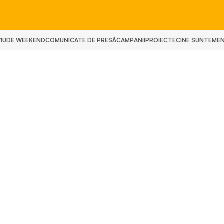
IU
DE WEEKEND
COMUNICATE DE PRESĂ
CAMPANII
PROIECTE
CINE SUNTEM
E