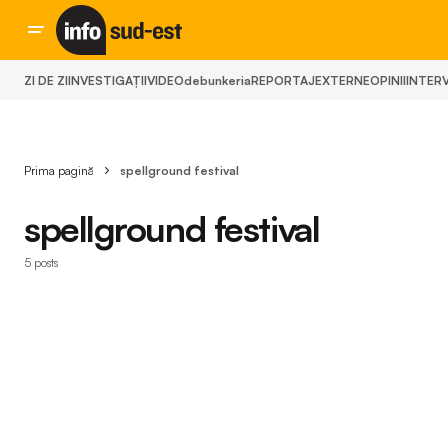
ZI DE ZI
INVESTIGAȚII
VIDEO
debunkeria
REPORTAJ
EXTERNE
OPINII
INTERV
Prima pagină
spellground festival
spellground festival
5 posts