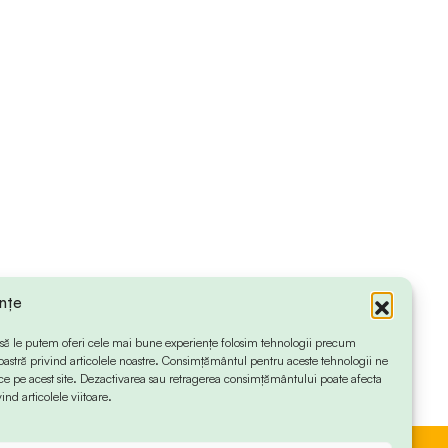
ințe
 ca să le putem oferi cele mai bune experiențe folosim tehnologii precum
oastră privind articolele noastre. Consimțământul pentru aceste tehnologii ne
 pe acest site. Dezactivarea sau retragerea consimțământului poate afecta
ind articolele viitoare.