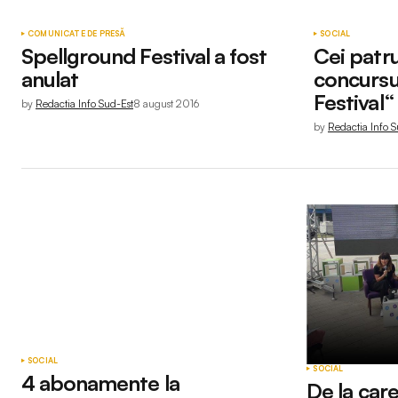
COMUNICATE DE PRESĂ
SOCIAL
Spellground Festival a fost
Cei patru
anulat
concursu
Festival“
by
Redactia Info Sud-Est
8 august 2016
by
Redactia Info S
SOCIAL
SOCIAL
4 abonamente la
De la care