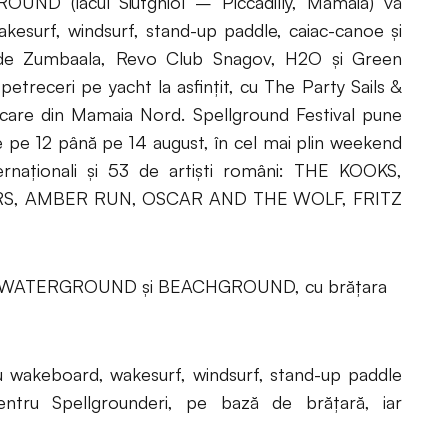
OUND (lacul Siutghiol – Piccadilly, Mamaia) vă
akesurf, windsurf, stand-up paddle, caiac-canoe și
e de Zumbaala, Revo Club Snagov, H2O și Green
treceri pe yacht la asfințit, cu The Party Sails &
are din Mamaia Nord. Spellground Festival pune
de pe 12 până pe 14 august, în cel mai plin weekend
nternaționali și 53 de artiști români: THE KOOKS,
RS, AMBER RUN, OSCAR AND THE WOLF, FRITZ
it în WATERGROUND și BEACHGROUND, cu brățara
u wakeboard, wakesurf, windsurf, stand-up paddle
entru Spellgrounderi, pe bază de brățară, iar