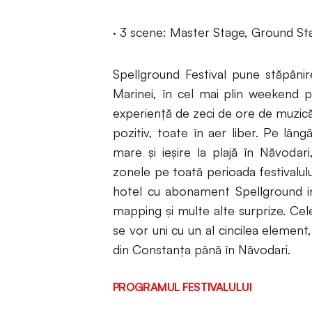
· 3 scene: Master Stage, Ground St
Spellground Festival pune stăpânire
Marinei, în cel mai plin weekend pr
experiență de zeci de ore de muzică liv
pozitiv, toate în aer liber. Pe lân
mare și ieșire la plajă în Năvodar
zonele pe toată perioada festivalulu
hotel cu abonament Spellground inc
mapping și multe alte surprize. Ce
se vor uni cu un al cincilea element
din Constanța până în Năvodari.
PROGRAMUL FESTIVALULUI