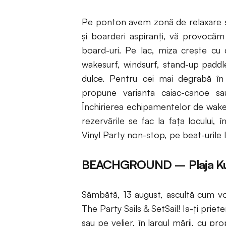
Pe ponton avem zonă de relaxare și î
și boarderi aspiranți, vă provocăm s
board-uri. Pe lac, miza crește cu 
wakesurf, windsurf, stand-up paddle
dulce. Pentru cei mai degrabă în
propune varianta caiac-canoe sa
Închirierea echipamentelor de wake
rezervările se fac la fața locului, î
Vinyl Party non-stop, pe beat-urile l
BEACHGROUND – Plaja K
Sâmbătă, 13 august, ascultă cum v
The Party Sails & SetSail! Ia-ți priete
sau pe velier, în largul mării, cu p