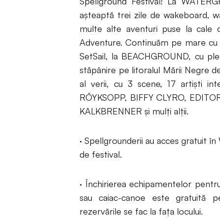
Spellground Festival! La WATERGR
așteaptă trei zile de wakeboard, w
multe alte aventuri puse la cal
Adventure. Continuăm pe mare cu pe
SetSail, la BEACHGROUND, cu plec
stăpânire pe litoralul Mării Negre 
al verii, cu 3 scene, 17 artiști i
RŐYKSOPP, BIFFY CLYRO, EDITO
KALKBRENNER și mulți alții.
· Spellgrounderii au acces gratu
de festival.
· Închirierea echipamentelor pentr
sau caiac-canoe este gratuită p
rezervările se fac la fața locului.