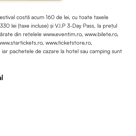
Festival costă acum 160 de lei, cu toate taxele
30 lei (taxe incluse) și V.I.P 3-Day Pass, la prețul
părate din rețelele www.eventim.ro, www.bilete.ro,
ww.startickets.ro, www.ticketstore.ro,
, iar pachetele de cazare la hotel sau camping sunt
l