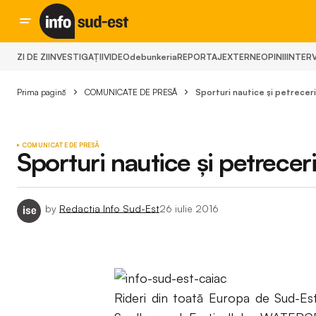
ZI DE ZI
INVESTIGAȚII
VIDEO
debunkeria
REPORTAJ
EXTERNE
OPINII
INTERV
Prima pagină
COMUNICATE DE PRESĂ
Sporturi nautice și petreceri
COMUNICATE DE PRESĂ
Sporturi nautice și petrecer
by
Redactia Info Sud-Est
26 iulie 2016
Rideri din toată Europa de Sud-Est,