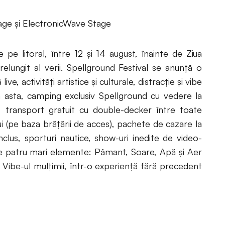
age și ElectronicWave Stage
 pe litoral, între 12 și 14 august, înainte de Ziua
elungit al verii. Spellground Festival se anunță o
e, activități artistice și culturale, distracție și vibe
gă asta, camping exclusiv Spellground cu vedere la
i, transport gratuit cu double-decker între toate
i (pe baza brățării de acces), pachete de cazare la
lus, sporturi nautice, show-uri inedite de video-
le patru mari elemente: Pâmant, Soare, Apă și Aer
, Vibe-ul mulțimii, într-o experiență fără precedent