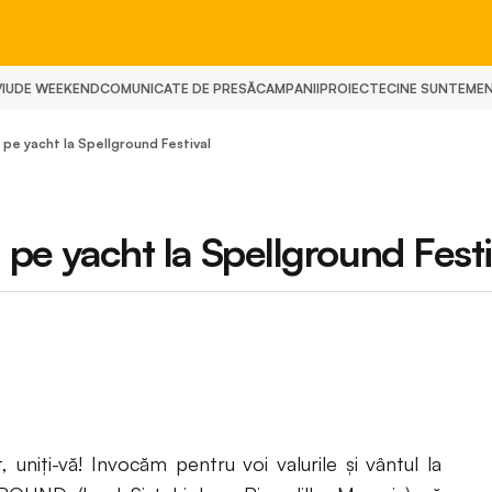
IU
DE WEEKEND
COMUNICATE DE PRESĂ
CAMPANII
PROIECTE
CINE SUNTEM
E
 pe yacht la Spellground Festival
i pe yacht la Spellground Festi
 uniți-vă! Invocăm pentru voi valurile și vântul la