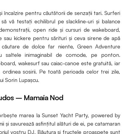
ncalzire pentru căutătorii de senzații tari. Surferi
ă vă testați echilibrul pe slackline-uri și balance
demonstrații, open ride și cursuri de wakeboard,
 sau kickere pentru sărituri și ceva sirene de apă
 căutare de dolce far niente, Green Adventure
u saltele inimaginabil de comode, pe ponton.
board, wakesurf sau caiac-canoe este gratuită, iar
n ordinea sosirii. Pe toată perioada celor trei zile,
ui Sorin Lupașcu.
udos – Mamaia Nod
orbește marea la Sunset Yacht Party, powered by
nii și savurează asfințitul alături de ei, pe catamaran
ropriul vostru DJ. Băutura și fructele proaspete sunt