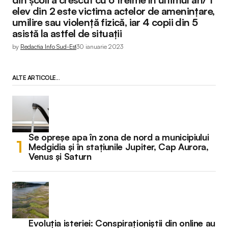
elev din 2 este victima actelor de amenințare,
umilire sau violență fizică, iar 4 copii din 5
asistă la astfel de situații
by
Redactia Info Sud-Est
30 ianuarie 2023
ALTE ARTICOLE...
Se opreșe apa în zona de nord a municipiului
Medgidia și în stațiunile Jupiter, Cap Aurora,
Venus și Saturn
Evoluția isteriei: Conspiraționiștii din online au