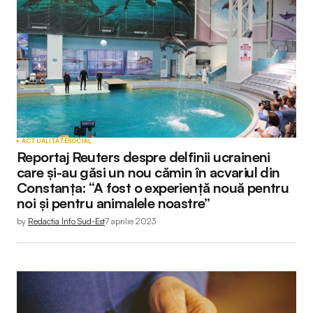
ACTUALITATE
SOCIAL
Reportaj Reuters despre delfinii ucraineni
care și-au găsi un nou cămin în acvariul din
Constanța: “A fost o experiență nouă pentru
noi și pentru animalele noastre”
by
Redactia Info Sud-Est
7 aprilie 2023