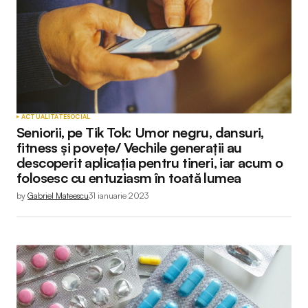
ACTUALITATE
SOCIAL
Seniorii, pe Tik Tok: Umor negru, dansuri,
fitness și povețe/ Vechile generații au
descoperit aplicația pentru tineri, iar acum o
folosesc cu entuziasm în toată lumea
by
Gabriel Mateescu
31 ianuarie 2023