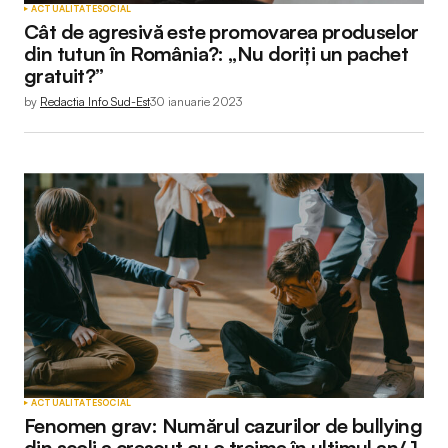
ACTUALITATE
SOCIAL
Cât de agresivă este promovarea produselor
din tutun în România?: „Nu doriți un pachet
gratuit?”
by
Redactia Info Sud-Est
30 ianuarie 2023
ACTUALITATE
SOCIAL
Fenomen grav: Numărul cazurilor de bullying
din școli a crescut cu o treime în ultimul an/ 1