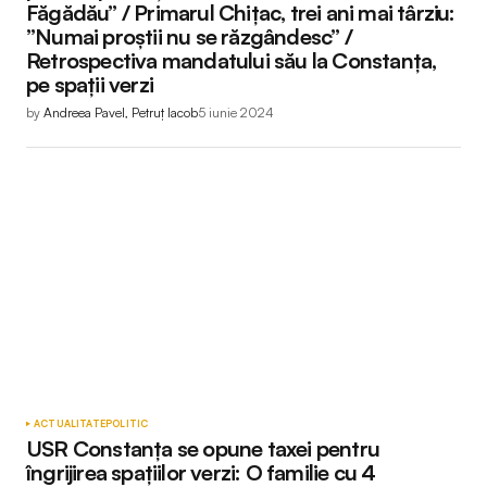
Făgădău” / Primarul Chițac, trei ani mai târziu:
”Numai proștii nu se răzgândesc” /
Retrospectiva mandatului său la Constanța,
pe spații verzi
by
Andreea Pavel, Petruț Iacob
5 iunie 2024
ACTUALITATE
POLITIC
USR Constanța se opune taxei pentru
îngrijirea spațiilor verzi: O familie cu 4