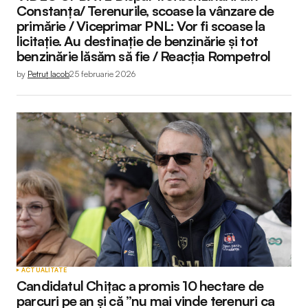
Constanța/ Terenurile, scoase la vânzare de
primărie / Viceprimar PNL: Vor fi scoase la
licitație. Au destinație de benzinărie și tot
benzinărie lăsăm să fie / Reacția Rompetrol
by
Petruț Iacob
25 februarie 2026
ACTUALITATE
Candidatul Chițac a promis 10 hectare de
parcuri pe an și că ”nu mai vinde terenuri ca