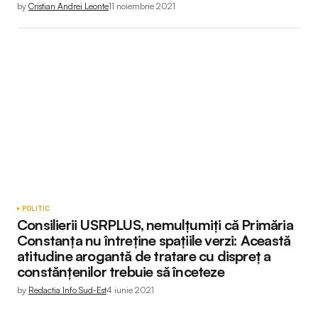
by
Cristian Andrei Leonte
11 noiembrie 2021
POLITIC
Consilierii USRPLUS, nemulțumiți că Primăria
Constanța nu întreține spațiile verzi: Această
atitudine arogantă de tratare cu dispreț a
constănțenilor trebuie să înceteze
by
Redactia Info Sud-Est
4 iunie 2021