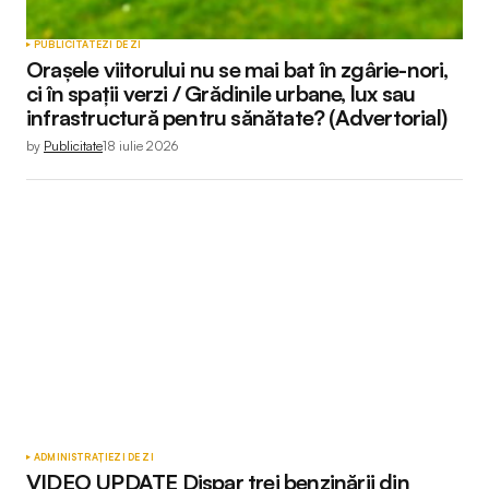
PUBLICITATE
ZI DE ZI
Orașele viitorului nu se mai bat în zgârie-nori,
ci în spații verzi / Grădinile urbane, lux sau
infrastructură pentru sănătate? (Advertorial)
by
Publicitate
18 iulie 2026
ADMINISTRAȚIE
ZI DE ZI
VIDEO UPDATE Dispar trei benzinării din