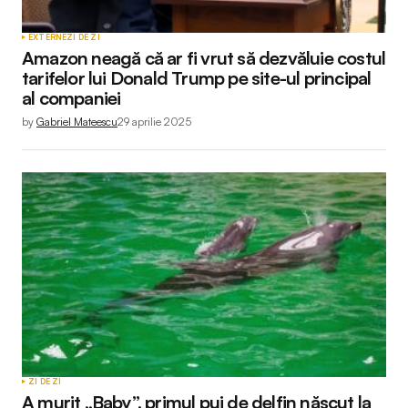
EXTERNE
ZI DE ZI
Amazon neagă că ar fi vrut să dezvăluie costul
tarifelor lui Donald Trump pe site-ul principal
al companiei
by
Gabriel Mateescu
29 aprilie 2025
ZI DE ZI
A murit „Baby”, primul pui de delfin născut la