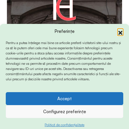
Preferințe
Pentru a putea înțelege mai bine ce articole preferă vizitatorii site-ului nostru și
ca să le putem oferi cele mai bune experiențe folosim tehnologii precum
cookie-urile pentru a stoca și/sau accesa informațiile despre preferințele
dumneavoastră privind articolele noastre. Consimțământul pentru aceste
tehnologii ne va permite să procesăm date precum comportamentul de
navigare sau ID-uri unice pe acest site. Dezactivarea sau retragerea
consimțământului poate afecta negativ anumite caracteristici și funcții ale site-
ului precum și deciziile noastre privind articolele viitoare.
Accept
© 2024 Info-Sud-Est. All Rights Reserved.
Configurez preferințe
Politică de confidențialitate