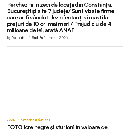
Percheziții în zeci de locații din Constanța,
București și alte 7 județe/ Sunt vizate firme
care ar fi vândut dezinfectanți și măști la
prețuri de 10 ori mai mari / Prejudiciu de 4
milioane de lei, arată ANAF
by
Redactia Info Sud-Est
24 martie 2026
COMUNICATE DE PRESĂ
ZI DE ZI
FOTO Icre negre și sturioni în valoare de