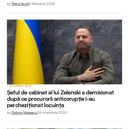
by
Petruț Iacob
5 februarie 2026
EXTERNE
ZI DE ZI
Șeful de cabinet al lui Zelenski a demisionat
după ce procurorii anticorupție i-au
percheziționat locuința
by
Gabriel Mateescu
28 noiembrie 2025