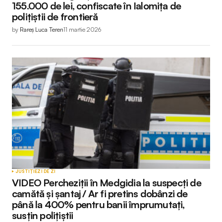
155.000 de lei, confiscate în Ialomița de
polițiștii de frontieră
by
Rareș Luca Teren
11 martie 2026
JUSTIȚIE
ZI DE ZI
VIDEO Percheziții în Medgidia la suspecți de
camătă și șantaj / Ar fi pretins dobânzi de
până la 400% pentru banii împrumutați,
susțin polițiștii