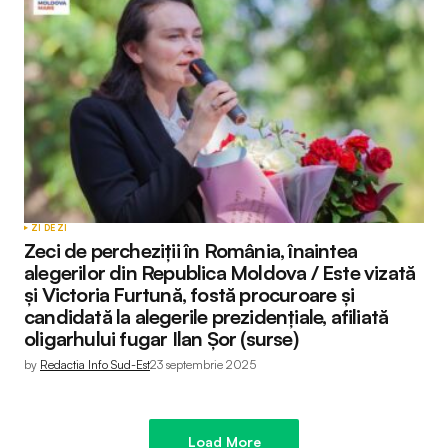
ZI DE ZI
Zeci de percheziții în România, înaintea
alegerilor din Republica Moldova / Este vizată
și Victoria Furtună, fostă procuroare şi
candidată la alegerile prezidențiale, afiliată
oligarhului fugar Ilan Șor (surse)
by
Redactia Info Sud-Est
23 septembrie 2025
Load More