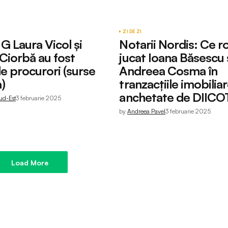
ZI DE ZI
 Laura Vicol și
Notarii Nordis: Ce ro
Ciorbă au fost
jucat Ioana Băsescu 
de procurori (surse
Andreea Cosma în
)
tranzacțiile imobilia
anchetate de DIICO
ud-Est
3 februarie 2025
by
Andreea Pavel
3 februarie 2025
Load More