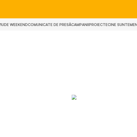
IU
DE WEEKEND
COMUNICATE DE PRESĂ
CAMPANII
PROIECTE
CINE SUNTEM
E