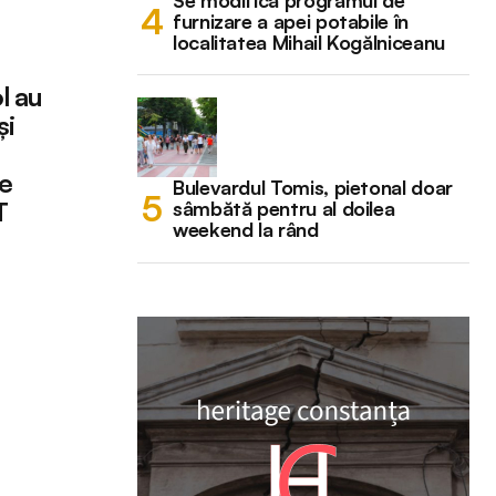
Se modifică programul de
furnizare a apei potabile în
localitatea Mihail Kogălniceanu
l au
și
re
Bulevardul Tomis, pietonal doar
T
sâmbătă pentru al doilea
weekend la rând