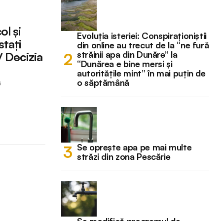
l și
Evoluția isteriei: Conspiraționiștii
stați
din online au trecut de la “ne fură
străinii apa din Dunăre” la
/ Decizia
“Dunărea e bine mersi și
autoritățile mint” în mai puțin de
o săptămână
5
Se oprește apa pe mai multe
străzi din zona Pescărie