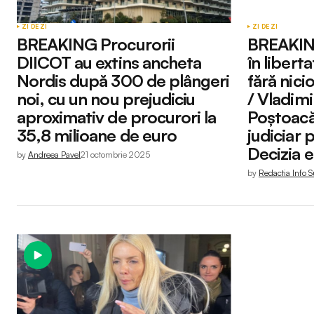
ZI DE ZI
ZI DE ZI
BREAKING Procurorii
BREAKING
DIICOT au extins ancheta
în libert
Nordis după 300 de plângeri
fără nici
noi, cu un nou prejudiciu
/ Vladimir
aproximativ de procurori la
Poștoacă,
35,8 milioane de euro
judiciar 
Decizia e
by
Andreea Pavel
21 octombrie 2025
by
Redactia Info S