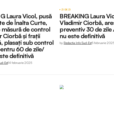
ZI DE ZI
 Laura Vicol, pusă
BREAKING Laura Vico
ate de Înalta Curte,
Vladimir Ciorbă, are
o măsură de control
preventiv 30 de zile 
 Ciorbă și frații
nu este definitivă
 plasați sub control
by
Redactia Info Sud-Est
5 februarie 202
pentru 60 de zile/
ste definitivă
ud-Est
14 februarie 2025