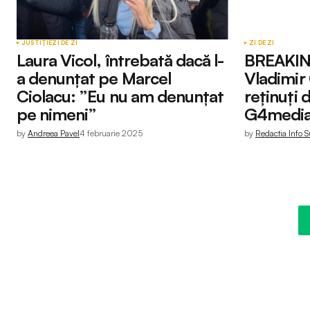
JUSTIȚIE
ZI DE ZI
ZI DE ZI
Laura Vicol, întrebată dacă l-
BREAKING
a denunțat pe Marcel
Vladimir 
Ciolacu: ”Eu nu am denunțat
reținuți 
pe nimeni”
G4media
by
Andreea Pavel
4 februarie 2025
by
Redactia Info S