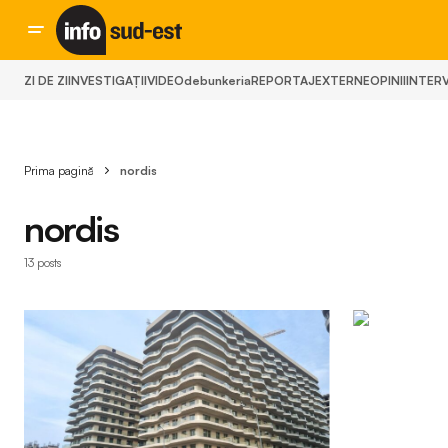
ZI DE ZI
INVESTIGAȚII
VIDEO
debunkeria
REPORTAJ
EXTERNE
OPINII
INTERV
Prima pagină
nordis
nordis
13 posts