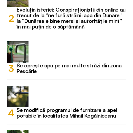
Evoluția isteriei: Conspiraționiștii din online au
trecut de la “ne fură străinii apa din Dunăre”
la “Dunărea e bine mersi și autoritățile mint”
în mai puțin de o săptămână
Se oprește apa pe mai multe străzi din zona
Pescărie
Se modifică programul de furnizare a apei
potabile în localitatea Mihail Kogălniceanu