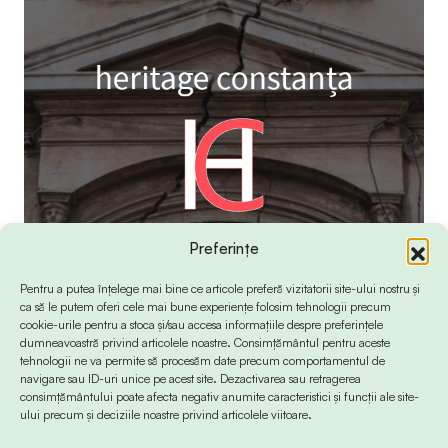
Preferințe
Pentru a putea înțelege mai bine ce articole preferă vizitatorii site-ului nostru și
ca să le putem oferi cele mai bune experiențe folosim tehnologii precum
cookie-urile pentru a stoca și/sau accesa informațiile despre preferințele
dumneavoastră privind articolele noastre. Consimțământul pentru aceste
tehnologii ne va permite să procesăm date precum comportamentul de
navigare sau ID-uri unice pe acest site. Dezactivarea sau retragerea
consimțământului poate afecta negativ anumite caracteristici și funcții ale site-
ului precum și deciziile noastre privind articolele viitoare.