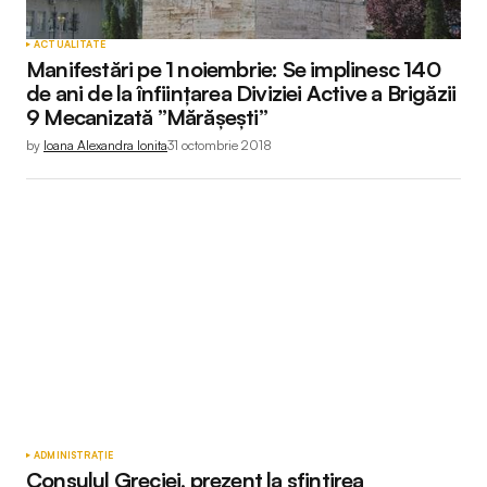
ACTUALITATE
Manifestări pe 1 noiembrie: Se implinesc 140
de ani de la înființarea Diviziei Active a Brigăzii
9 Mecanizată ”Mărășești”
by
Ioana Alexandra Ionita
31 octombrie 2018
ADMINISTRAȚIE
Consulul Greciei, prezent la sfințirea