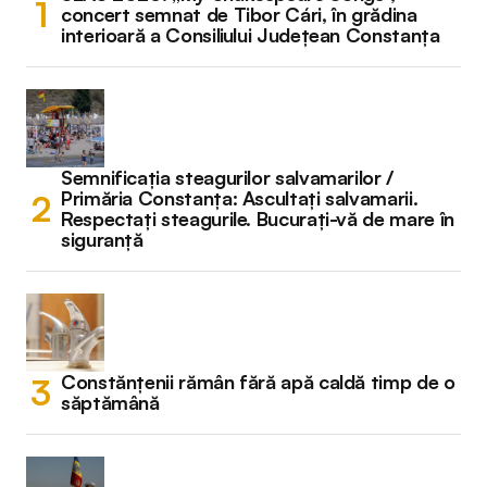
concert semnat de Tibor Cári, în grădina
interioară a Consiliului Județean Constanța
Semnificația steagurilor salvamarilor /
Primăria Constanța: Ascultați salvamarii.
Respectați steagurile. Bucurați-vă de mare în
siguranță
Constănțenii rămân fără apă caldă timp de o
săptămână