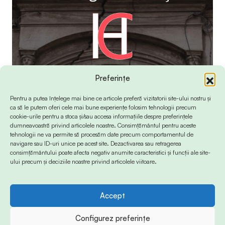
Preferințe
Pentru a putea înțelege mai bine ce articole preferă vizitatorii site-ului nostru și
ca să le putem oferi cele mai bune experiențe folosim tehnologii precum
cookie-urile pentru a stoca și/sau accesa informațiile despre preferințele
dumneavoastră privind articolele noastre. Consimțământul pentru aceste
tehnologii ne va permite să procesăm date precum comportamentul de
navigare sau ID-uri unice pe acest site. Dezactivarea sau retragerea
consimțământului poate afecta negativ anumite caracteristici și funcții ale site-
ului precum și deciziile noastre privind articolele viitoare.
Accept
© 2024 Info-Sud-Est. All Rights Reserved.
Configurez preferințe