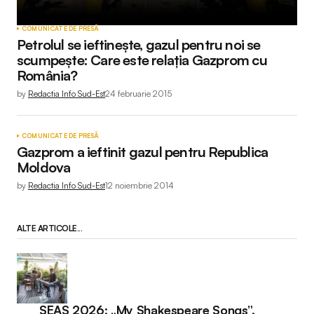
COMUNICATE DE PRESĂ
Petrolul se ieftineşte, gazul pentru noi se
scumpeşte: Care este relația Gazprom cu
România?
by
Redactia Info Sud-Est
24 februarie 2015
COMUNICATE DE PRESĂ
Gazprom a ieftinit gazul pentru Republica
Moldova
by
Redactia Info Sud-Est
12 noiembrie 2014
ALTE ARTICOLE...
SEAS 2026: „My Shakespeare Songs”,