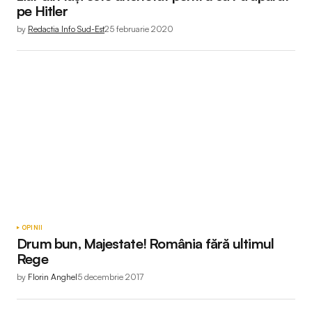
pe Hitler
by
Redactia Info Sud-Est
25 februarie 2020
OPINII
Drum bun, Majestate! România fără ultimul
Rege
by
Florin Anghel
5 decembrie 2017